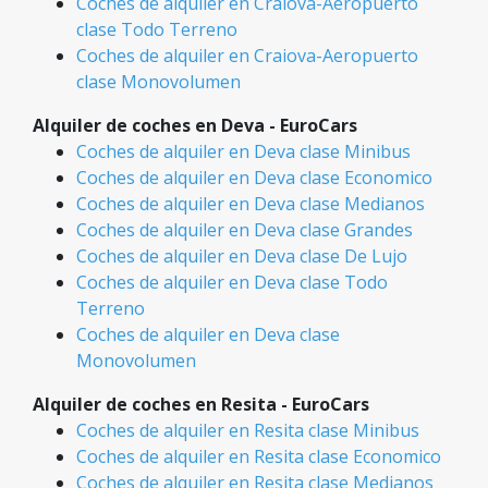
Coches de alquiler en Craiova-Aeropuerto
clase Todo Terreno
Coches de alquiler en Craiova-Aeropuerto
clase Monovolumen
Alquiler de coches en Deva - EuroCars
Coches de alquiler en Deva clase Minibus
Coches de alquiler en Deva clase Economico
Coches de alquiler en Deva clase Medianos
Coches de alquiler en Deva clase Grandes
Coches de alquiler en Deva clase De Lujo
Coches de alquiler en Deva clase Todo
Terreno
Coches de alquiler en Deva clase
Monovolumen
Alquiler de coches en Resita - EuroCars
Coches de alquiler en Resita clase Minibus
Coches de alquiler en Resita clase Economico
Coches de alquiler en Resita clase Medianos