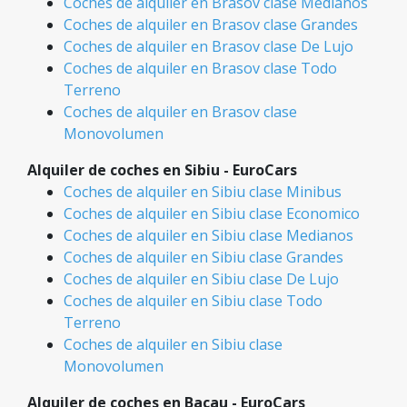
Coches de alquiler en Brasov clase Medianos
Coches de alquiler en Brasov clase Grandes
Coches de alquiler en Brasov clase De Lujo
Coches de alquiler en Brasov clase Todo
Terreno
Coches de alquiler en Brasov clase
Monovolumen
Alquiler de coches en Sibiu - EuroCars
Coches de alquiler en Sibiu clase Minibus
Coches de alquiler en Sibiu clase Economico
Coches de alquiler en Sibiu clase Medianos
Coches de alquiler en Sibiu clase Grandes
Coches de alquiler en Sibiu clase De Lujo
Coches de alquiler en Sibiu clase Todo
Terreno
Coches de alquiler en Sibiu clase
Monovolumen
Alquiler de coches en Bacau - EuroCars