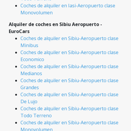
Coches de alquiler en Iasi-Aeropuerto clase
Monovolumen
Alquiler de coches en Sibiu Aeropuerto -
EuroCars
Coches de alquiler en Sibiu-Aeropuerto clase
Minibus
Coches de alquiler en Sibiu-Aeropuerto clase
Economico
Coches de alquiler en Sibiu-Aeropuerto clase
Medianos
Coches de alquiler en Sibiu-Aeropuerto clase
Grandes
Coches de alquiler en Sibiu-Aeropuerto clase
De Lujo
Coches de alquiler en Sibiu-Aeropuerto clase
Todo Terreno
Coches de alquiler en Sibiu-Aeropuerto clase
Monovolumen