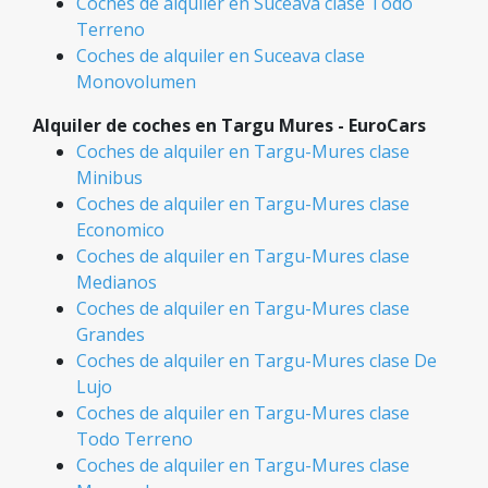
Coches de alquiler en Suceava clase Todo
Terreno
Coches de alquiler en Suceava clase
Monovolumen
Alquiler de coches en Targu Mures - EuroCars
Coches de alquiler en Targu-Mures clase
Minibus
Coches de alquiler en Targu-Mures clase
Economico
Coches de alquiler en Targu-Mures clase
Medianos
Coches de alquiler en Targu-Mures clase
Grandes
Coches de alquiler en Targu-Mures clase De
Lujo
Coches de alquiler en Targu-Mures clase
Todo Terreno
Coches de alquiler en Targu-Mures clase