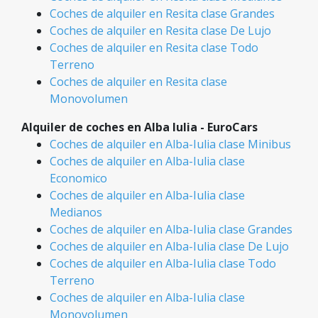
Coches de alquiler en Resita clase Grandes
Coches de alquiler en Resita clase De Lujo
Coches de alquiler en Resita clase Todo
Terreno
Coches de alquiler en Resita clase
Monovolumen
Alquiler de coches en Alba Iulia - EuroCars
Coches de alquiler en Alba-Iulia clase Minibus
Coches de alquiler en Alba-Iulia clase
Economico
Coches de alquiler en Alba-Iulia clase
Medianos
Coches de alquiler en Alba-Iulia clase Grandes
Coches de alquiler en Alba-Iulia clase De Lujo
Coches de alquiler en Alba-Iulia clase Todo
Terreno
Coches de alquiler en Alba-Iulia clase
Monovolumen