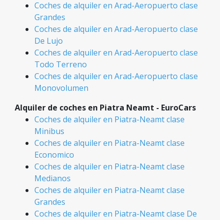
Coches de alquiler en Arad-Aeropuerto clase
Grandes
Coches de alquiler en Arad-Aeropuerto clase
De Lujo
Coches de alquiler en Arad-Aeropuerto clase
Todo Terreno
Coches de alquiler en Arad-Aeropuerto clase
Monovolumen
Alquiler de coches en Piatra Neamt - EuroCars
Coches de alquiler en Piatra-Neamt clase
Minibus
Coches de alquiler en Piatra-Neamt clase
Economico
Coches de alquiler en Piatra-Neamt clase
Medianos
Coches de alquiler en Piatra-Neamt clase
Grandes
Coches de alquiler en Piatra-Neamt clase De