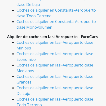
clase De Lujo
Coches de alquiler en Constanta-Aeropuerto
clase Todo Terreno
Coches de alquiler en Constanta-Aeropuerto
clase Monovolumen
Alquiler de coches en Iasi Aeropuerto - EuroCars
Coches de alquiler en Iasi-Aeropuerto clase
Minibus
Coches de alquiler en Iasi-Aeropuerto clase
Economico
Coches de alquiler en Iasi-Aeropuerto clase
Medianos
Coches de alquiler en Iasi-Aeropuerto clase
Grandes
Coches de alquiler en Iasi-Aeropuerto clase
De Lujo
Coches de alquiler en Iasi-Aeropuerto clase
Todo Terreno