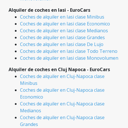
Alquiler de coches en Iasi - EuroCars
Coches de alquiler en Iasi clase Minibus
Coches de alquiler en Iasi clase Economico
Coches de alquiler en Iasi clase Medianos
Coches de alquiler en Iasi clase Grandes
Coches de alquiler en Iasi clase De Lujo
Coches de alquiler en Iasi clase Todo Terreno
Coches de alquiler en Iasi clase Monovolumen
Alquiler de coches en Cluj Napoca - EuroCars
Coches de alquiler en Cluj-Napoca clase
Minibus
Coches de alquiler en Cluj-Napoca clase
Economico
Coches de alquiler en Cluj-Napoca clase
Medianos
Coches de alquiler en Cluj-Napoca clase
Grandes