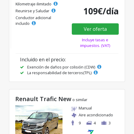
Kilometraje ilimitado
109€/día
Reunirse y Saludar
Conductor adicional
incluido
Ver oferta
Incluye tasas e
impuestos. (VAT)
Incluido en el precio:
Exención de daños por colisión (CDW)
La responsabilidad de terceros(TPL)
Renault Trafic New
o similar
Manual
Aire acondicionado
9
4
3