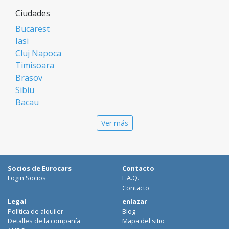
Ciudades
Bucarest
Iasi
Cluj Napoca
Timisoara
Brasov
Sibiu
Bacau
Oradea
Ver más
Arad
Piatra Neamt
Constanta
Galati
Socios de Eurocars
Contacto
Suceava
Login Socios
F.A.Q.
Targu Mures
Contacto
Focsani
Legal
enlazar
Política de alquiler
Blog
Targoviste
Detalles de la compañía
Mapa del sitio
Ploiesti