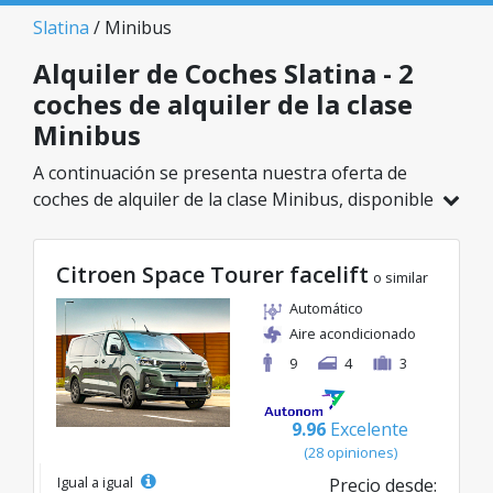
Slatina
/ Minibus
Alquiler de Coches Slatina - 2
coches de alquiler de la clase
Minibus
A continuación se presenta nuestra oferta de
coches de alquiler de la clase Minibus, disponible
en Slatina. De un total de 2 vehículos en esta
ubicación, puedes elegir el modelo ideal de la
Citroen Space Tourer facelift
categoría seleccionada, con tarifas excelentes
o similar
desde solo 109€/día.
Automático
Aire acondicionado
9
4
3
9.96
Excelente
(28 opiniones)
Igual a igual
Precio desde: