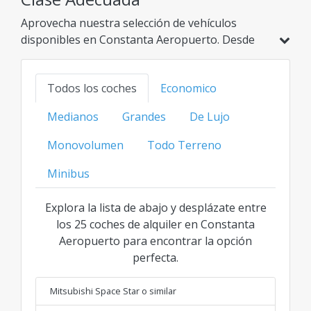
Aprovecha nuestra selección de vehículos
disponibles en Constanta Aeropuerto. Desde
modelos económicos e híbridos hasta opciones
familiares, SUV o de lujo, encuentra tu opción
Todos los coches
Economico
ideal al mejor precio transparente para cada
categoría.
Medianos
Grandes
De Lujo
Monovolumen
Todo Terreno
Minibus
Explora la lista de abajo y desplázate entre
los 25 coches de alquiler en Constanta
Aeropuerto para encontrar la opción
perfecta.
Mitsubishi Space Star
o similar