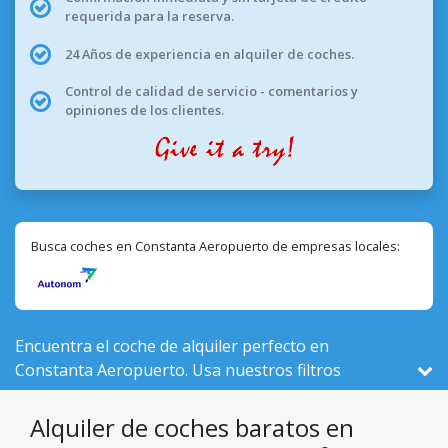
requerida para la reserva.
24 Años de experiencia en alquiler de coches.
Control de calidad de servicio - comentarios y
opiniones de los clientes.
Busca coches en Constanta Aeropuerto de empresas locales:
Encuentra el coche de alquiler perfecto en
Constanta Aeropuerto. Usa nuestros filtros
inteligentes para comparar 25 vehículos activos
aquí, de un total de 525 en Rumanía, de 2 empresas
Alquiler de coches baratos en
locales.