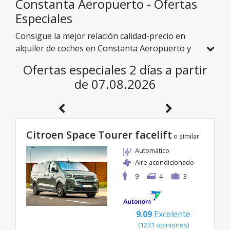
Constanta Aeropuerto - Ofertas
Especiales
Consigue la mejor relación calidad-precio en
alquiler de coches en Constanta Aeropuerto y
explora Rumanía a precios asequibles. Hemos
Ofertas especiales 2 días a partir
seleccionado especialmente para ti vehículos
de 07.08.2026
con descuentos reales para que disfrutes de un
viaje sin preocupaciones y con un presupuesto
excelente.
Citroen Space Tourer facelift
o similar
Automático
Aire acondicionado
9
4
3
9.09
Excelente
(
1231
opiniones
)