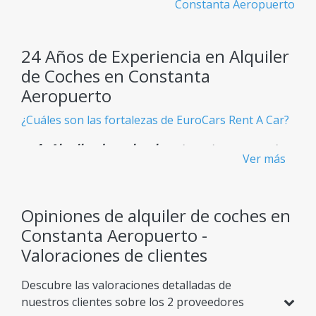
Constanta Aeropuerto
24 Años de Experiencia en Alquiler
de Coches en Constanta
Aeropuerto
¿Cuáles son las fortalezas de EuroCars Rent A Car?
Alquiler de coches baratos y transparentes
Ver más
- Sin cargos ocultos
Sabes exactamente lo que pagas desde el principio,
sin sorpresas inesperadas.
Opiniones de alquiler de coches en
Constanta Aeropuerto -
Flota Gigante
Valoraciones de clientes
Más de 900 modelos de coches disponibles,
adaptados a cualquier necesidad de viaje.
Descubre las valoraciones detalladas de
nuestros clientes sobre los 2 proveedores
Confianza Confirmada