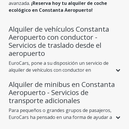
avanzada.
¡Reserva hoy tu alquiler de coche
ecológico en Constanta Aeropuerto!
Alquiler de vehículos Constanta
Aeropuerto con conductor -
Servicios de traslado desde el
aeropuerto
EuroCars, pone a su disposición un servicio de
alquiler de vehículos con conductor en
Constanta Aeropuerto, con un equipo de
Alquiler de minibus en Constanta
chóferes privados expertos y profesionales,
donde la puntualidad y la discreción están
Aeropuerto - Servicios de
siempre aseguradas a un precio asequible.
transporte adicionales
Además de los servicios regulares de alquiler de
Para pequeños o grandes grupos de pasajeros,
automóviles, también podemos ofrecer a
EuroCars ha pensado en una forma de ayudar a
nuestros clientes varios servicios que les
sus clientes a moverse por el país a su gusto.
permitirán disfrutar del paisaje o descansar en