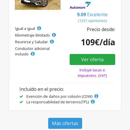
9.09
Excelente
(1231 opiniones)
Igual a igual
Precio desde:
Kilometraje ilimitado
109€/día
Reunirse y Saludar
Conductor adicional
incluido
Ver oferta
Incluye tasas e
impuestos. (VAT)
Incluido en el precio:
Exención de daños por colisión (CDW)
La responsabilidad de terceros(TPL)
Más ofertas