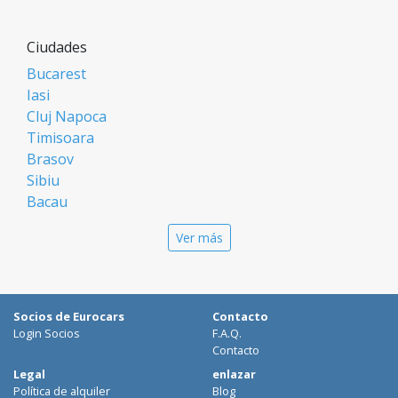
Ciudades
Bucarest
Iasi
Cluj Napoca
Timisoara
Brasov
Sibiu
Bacau
Oradea
Ver más
Arad
Piatra Neamt
Constanta
Galati
Socios de Eurocars
Contacto
Suceava
Login Socios
F.A.Q.
Targu Mures
Contacto
Focsani
Legal
enlazar
Política de alquiler
Blog
Targoviste