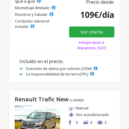
Igual a igual
Precio desde:
Kilometraje ilimitado
109€/día
Reunirse y Saludar
Conductor adicional
incluido
Ver oferta
Incluye tasas e
impuestos. (VAT)
Incluido en el precio:
Exención de daños por colisión (CDW)
La responsabilidad de terceros(TPL)
Renault Trafic New
o similar
Manual
Aire acondicionado
9
4
3