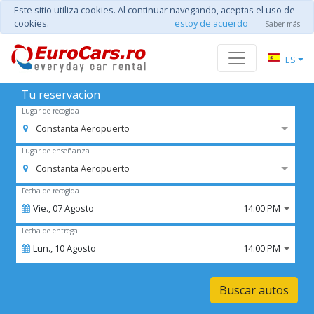
Este sitio utiliza cookies. Al continuar navegando, aceptas el uso de
cookies.
estoy de acuerdo
Saber más
ES
Tu reservacion
Lugar de recogida
Constanta Aeropuerto
Lugar de enseñanza
Constanta Aeropuerto
Fecha de recogida
Vie.,
07
Agosto
14:00 PM
Fecha de entrega
Lun.,
10
Agosto
14:00 PM
Buscar autos