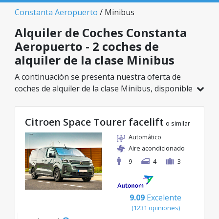
Constanta Aeropuerto
/ Minibus
Alquiler de Coches Constanta
Aeropuerto - 2 coches de
alquiler de la clase Minibus
A continuación se presenta nuestra oferta de
coches de alquiler de la clase Minibus, disponible
en Constanta Aeropuerto. De un total de 2
vehículos en esta ubicación, puedes elegir el
Citroen Space Tourer facelift
modelo ideal de la categoría seleccionada, con
o similar
tarifas excelentes desde solo 109€/día.
Automático
Aire acondicionado
9
4
3
9.09
Excelente
(1231 opiniones)