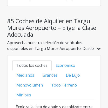
85 Coches de Alquiler en Targu
Mures Aeropuerto – Elige la Clase
Adecuada
Aprovecha nuestra selección de vehículos
disponibles en Targu Mures Aeropuerto. Desde
modelos económicos e híbridos hasta opciones
familiares, SUV o de lujo, encuentra tu opción
Todos los coches
Economico
ideal al mejor precio transparente para cada
categoría.
Medianos
Grandes
De Lujo
Monovolumen
Todo Terreno
Minibus
Explora la lista de abajo y desplázate entre