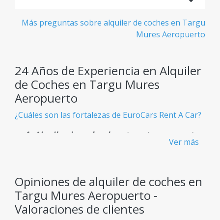
Más preguntas sobre alquiler de coches en Targu
Mures Aeropuerto
24 Años de Experiencia en Alquiler
de Coches en Targu Mures
Aeropuerto
¿Cuáles son las fortalezas de EuroCars Rent A Car?
Alquiler de coches baratos y transparentes
Ver más
- Sin cargos ocultos
Sabes exactamente lo que pagas desde el principio,
sin sorpresas inesperadas.
Opiniones de alquiler de coches en
Targu Mures Aeropuerto -
Flota Gigante
Valoraciones de clientes
Más de 900 modelos de coches disponibles,