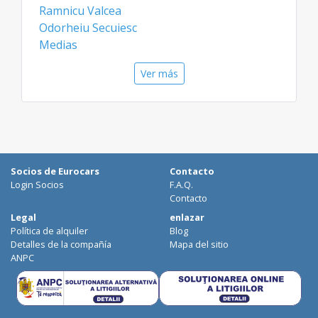
Ramnicu Valcea
automóviles con chófer, minibuses o cualquier
Odorheiu Secuiesc
tipo de transporte para encontrar la mejor
Medias
oferta.
Aeropuertos
Ver más
Bacau Aeropuerto
Constanta Aeropuerto
Socios de Eurocars
Contacto
Login Socios
F.A.Q.
Contacto
Legal
enlazar
Política de alquiler
Blog
Detalles de la compañía
Mapa del sitio
ANPC