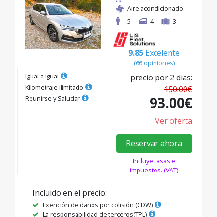
Aire acondicionado
5
4
3
9.85
Excelente
(
66
opiniones
)
Igual a igual
precio por
2
dias
:
Kilometraje ilimitado
150.00
€
93.00
€
Reunirse y Saludar
Ver oferta
Reservar ahora
Incluye tasas e
impuestos. (VAT)
Incluido en el precio
:
Exención de daños por colisión (CDW)
La responsabilidad de terceros(TPL)