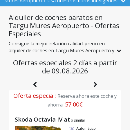
Mures Aeropuerto. Usa nuestros filtros inteligentes
para comparar 85 vehículos activos aquí, de un total
de 526 en Rumanía, de 9 empresas locales.
Alquiler de coches baratos en
Targu Mures Aeropuerto - Ofertas
Especiales
Consigue la mejor relación calidad-precio en
alquiler de coches en Targu Mures Aeropuerto y
explora Rumanía a precios asequibles. Hemos
Ofertas especiales 2 días a partir
seleccionado especialmente para ti vehículos
de 09.08.2026
con descuentos reales para que disfrutes de un
viaje sin preocupaciones y con un presupuesto
excelente.
Oferta especial
:
Reserva ahora este coche y
57.00
€
ahorra.
Skoda Octavia IV at
o similar
Automático