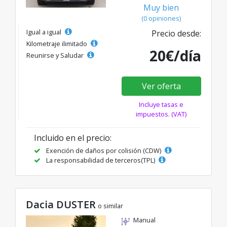
Muy bien
(0 opiniones)
Igual a igual
Precio desde:
Kilometraje ilimitado
20€/día
Reunirse y Saludar
Ver oferta
Incluye tasas e
impuestos. (VAT)
Incluido en el precio:
Exención de daños por colisión (CDW)
La responsabilidad de terceros(TPL)
Dacia DUSTER
o similar
Manual