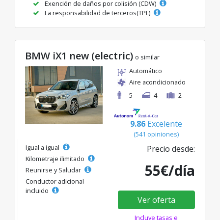
Exención de daños por colisión (CDW)
La responsabilidad de terceros(TPL)
BMW iX1 new (electric)
o similar
Automático
Aire acondicionado
5
4
2
9.86
Excelente
(541 opiniones)
Igual a igual
Precio desde:
Kilometraje ilimitado
55€/día
Reunirse y Saludar
Conductor adicional
incluido
Ver oferta
Incluye tasas e