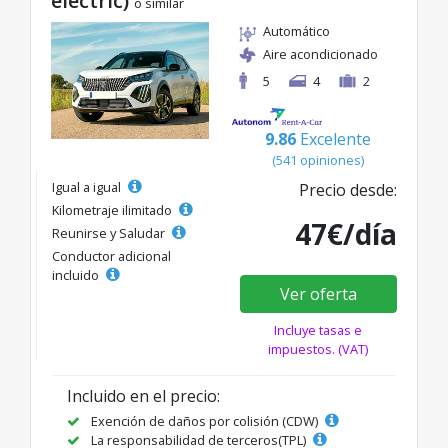
electric)
o similar
Automático
Aire acondicionado
5
4
2
9.86
Excelente
(541 opiniones)
Igual a igual
Precio desde:
Kilometraje ilimitado
47€/día
Reunirse y Saludar
Conductor adicional
incluido
Ver oferta
Incluye tasas e
impuestos. (VAT)
Incluido en el precio:
Exención de daños por colisión (CDW)
La responsabilidad de terceros(TPL)