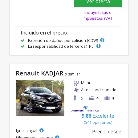
Ver oferta
Incluye tasas e
impuestos. (VAT)
Incluido en el precio:
Exención de daños por colisión (CDW)
La responsabilidad de terceros(TPL)
Renault KADJAR
o similar
Manual
Aire acondicionado
5
4
4
9.86
Excelente
(541 opiniones)
Igual a igual
Precio desde:
Kilometraje ilimitado