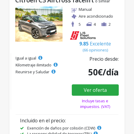
Citroen C3 Aircross facelift
o similar
Manual
Aire acondicionado
5
4
2
9.85
Excelente
(66 opiniones)
Igual a igual
Precio desde:
Kilometraje ilimitado
50€/día
Reunirse y Saludar
Ver oferta
Incluye tasas e
impuestos. (VAT)
Incluido en el precio:
Exención de daños por colisión (CDW)
La responsabilidad de terceros(TPL)