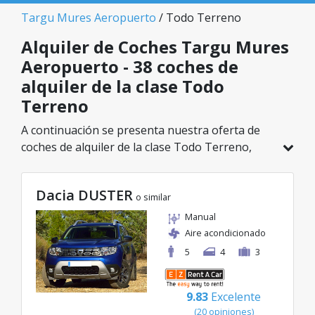
Targu Mures Aeropuerto
/ Todo Terreno
Alquiler de Coches Targu Mures
Aeropuerto - 38 coches de
alquiler de la clase Todo
Terreno
A continuación se presenta nuestra oferta de
coches de alquiler de la clase Todo Terreno,
disponible en Targu Mures Aeropuerto. De un
total de 38 vehículos en esta ubicación, puedes
Dacia DUSTER
elegir el modelo ideal de la categoría
o similar
seleccionada, con tarifas excelentes desde solo
Manual
20€/día.
Aire acondicionado
5
4
3
9.83
Excelente
(20 opiniones)