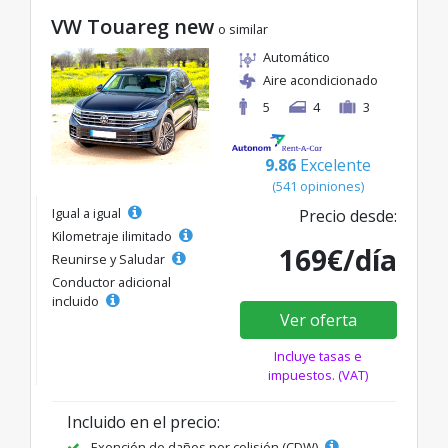
VW Touareg new
o similar
Automático
Aire acondicionado
5
4
3
9.86
Excelente
(541 opiniones)
Igual a igual
Precio desde:
Kilometraje ilimitado
169€/día
Reunirse y Saludar
Conductor adicional
incluido
Ver oferta
Incluye tasas e
impuestos. (VAT)
Incluido en el precio:
Exención de daños por colisión (CDW)