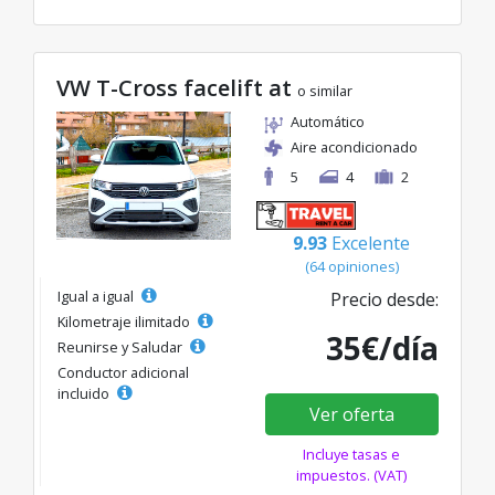
VW T-Cross facelift at
o similar
Automático
Aire acondicionado
5
4
2
9.93
Excelente
(64 opiniones)
Igual a igual
Precio desde:
Kilometraje ilimitado
35€/día
Reunirse y Saludar
Conductor adicional
incluido
Ver oferta
Incluye tasas e
impuestos. (VAT)