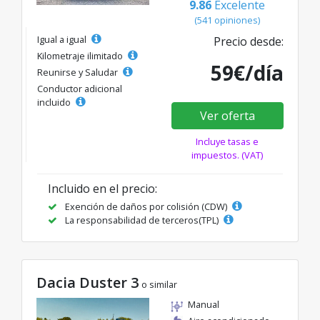
9.86
Excelente
(541 opiniones)
Igual a igual
Precio desde:
Kilometraje ilimitado
59€/día
Reunirse y Saludar
Conductor adicional
incluido
Ver oferta
Incluye tasas e
impuestos. (VAT)
Incluido en el precio:
Exención de daños por colisión (CDW)
La responsabilidad de terceros(TPL)
Dacia Duster 3
o similar
Manual