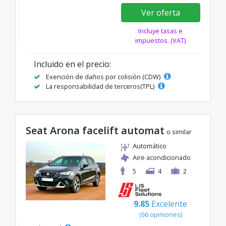
Ver oferta
Incluye tasas e
impuestos. (VAT)
Incluido en el precio:
Exención de daños por colisión (CDW)
La responsabilidad de terceros(TPL)
Seat Arona facelift automat
o similar
Automático
Aire acondicionado
5
4
2
9.85
Excelente
(66 opiniones)