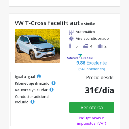
VW T-Cross facelift aut
o similar
Automático
Aire acondicionado
5
4
2
9.86
Excelente
(541 opiniones)
Igual a igual
Precio desde:
Kilometraje ilimitado
31€/día
Reunirse y Saludar
Conductor adicional
incluido
Ver oferta
Incluye tasas e
impuestos. (VAT)