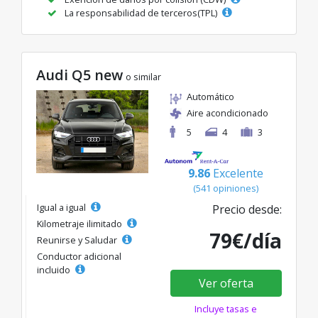
La responsabilidad de terceros(TPL)
Audi Q5 new
o similar
Automático
Aire acondicionado
5
4
3
9.86
Excelente
(541 opiniones)
Igual a igual
Precio desde:
Kilometraje ilimitado
79€/día
Reunirse y Saludar
Conductor adicional
incluido
Ver oferta
Incluye tasas e