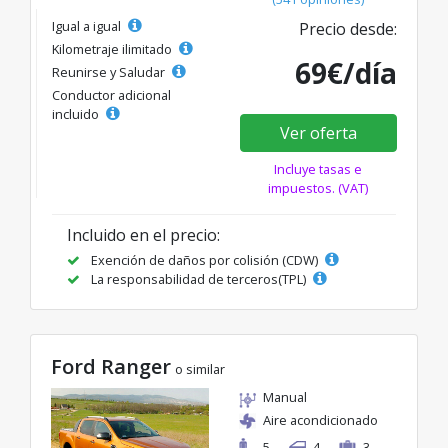
Igual a igual
Precio desde:
Kilometraje ilimitado
69€/día
Reunirse y Saludar
Conductor adicional
incluido
Ver oferta
Incluye tasas e
impuestos. (VAT)
Incluido en el precio:
Exención de daños por colisión (CDW)
La responsabilidad de terceros(TPL)
Ford Ranger
o similar
Manual
Aire acondicionado
5
4
3