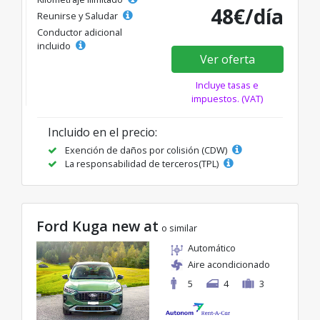
48€/día
Reunirse y Saludar
Conductor adicional
incluido
Ver oferta
Incluye tasas e
impuestos. (VAT)
Incluido en el precio:
Exención de daños por colisión (CDW)
La responsabilidad de terceros(TPL)
Ford Kuga new at
o similar
Automático
Aire acondicionado
5
4
3