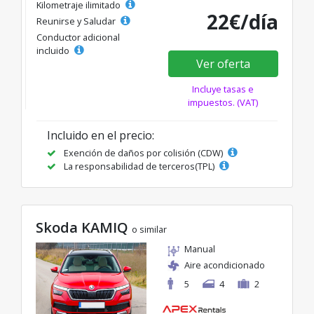
Kilometraje ilimitado
22€/día
Reunirse y Saludar
Conductor adicional
incluido
Ver oferta
Incluye tasas e
impuestos. (VAT)
Incluido en el precio:
Exención de daños por colisión (CDW)
La responsabilidad de terceros(TPL)
Skoda KAMIQ
o similar
Manual
Aire acondicionado
5
4
2