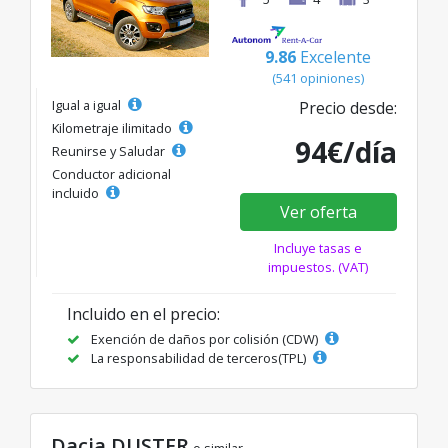
9.86
Excelente
(541 opiniones)
Igual a igual
Precio desde:
Kilometraje ilimitado
94€/día
Reunirse y Saludar
Conductor adicional
incluido
Ver oferta
Incluye tasas e
impuestos. (VAT)
Incluido en el precio:
Exención de daños por colisión (CDW)
La responsabilidad de terceros(TPL)
Dacia DUSTER
o similar