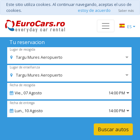
Este sitio utiliza cookies. Al continuar navegando, aceptas el uso de
cookies.
estoy de acuerdo
Saber más
ES
Tu reservacion
Lugar de recogida
Targu Mures Aeropuerto
Lugar de enseñanza
Targu Mures Aeropuerto
Fecha de recogida
Vie.,
07
Agosto
14:00 PM
Fecha de entrega
Lun.,
10
Agosto
14:00 PM
Buscar autos