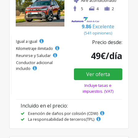
Aire acondicionado
5
4
2
9.86
Excelente
(541 opiniones)
Igual a igual
Precio desde:
Kilometraje ilimitado
49€/día
Reunirse y Saludar
Conductor adicional
incluido
Ver oferta
Incluye tasas e
impuestos. (VAT)
Incluido en el precio:
Exención de daños por colisión (CDW)
La responsabilidad de terceros(TPL)