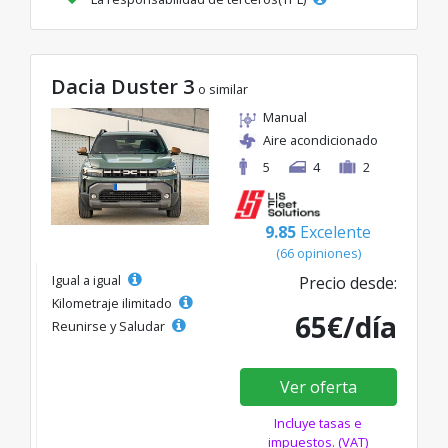
Dacia Duster 3
o similar
Manual
Aire acondicionado
5
4
2
9.85
Excelente
(66 opiniones)
Igual a igual
Precio desde:
Kilometraje ilimitado
65€/día
Reunirse y Saludar
Ver oferta
Incluye tasas e
impuestos. (VAT)