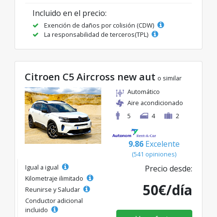
Incluido en el precio:
Exención de daños por colisión (CDW)
La responsabilidad de terceros(TPL)
Citroen C5 Aircross new aut
o similar
Automático
Aire acondicionado
5
4
2
9.86
Excelente
(541 opiniones)
Igual a igual
Precio desde:
Kilometraje ilimitado
50€/día
Reunirse y Saludar
Conductor adicional
incluido