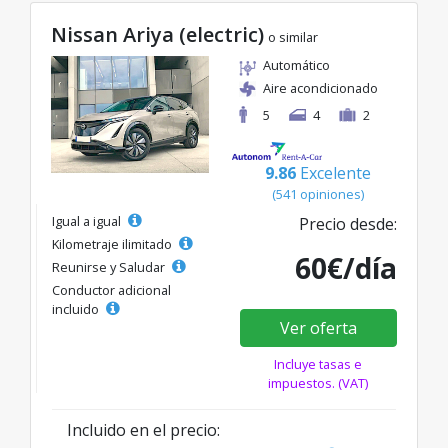
Nissan Ariya (electric)
o similar
Automático
Aire acondicionado
5
4
2
9.86
Excelente
(541 opiniones)
Igual a igual
Precio desde:
Kilometraje ilimitado
60€/día
Reunirse y Saludar
Conductor adicional
incluido
Ver oferta
Incluye tasas e
impuestos. (VAT)
Incluido en el precio: