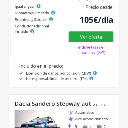
Igual a igual
Precio desde:
Kilometraje ilimitado
105€/día
Reunirse y Saludar
Conductor adicional
incluido
Ver oferta
Incluye tasas e
impuestos. (VAT)
Incluido en el precio:
Exención de daños por colisión (CDW)
La responsabilidad de terceros(TPL)
Dacia Sandero Stepway aut
o similar
Automático
Aire acondicionado
5
4
2