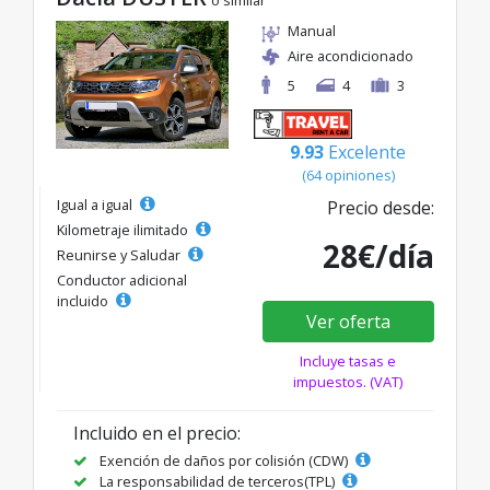
Manual
Aire acondicionado
5
4
3
9.93
Excelente
(64 opiniones)
Igual a igual
Precio desde:
Kilometraje ilimitado
28€/día
Reunirse y Saludar
Conductor adicional
incluido
Ver oferta
Incluye tasas e
impuestos. (VAT)
Incluido en el precio:
Exención de daños por colisión (CDW)
La responsabilidad de terceros(TPL)