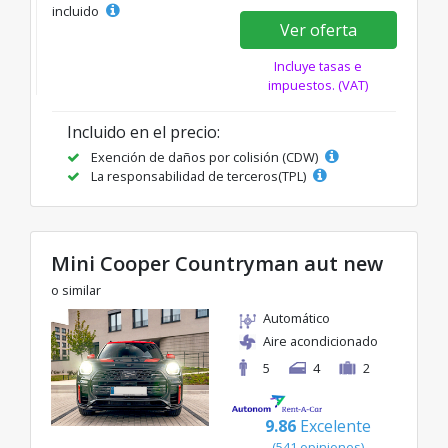
incluido
Ver oferta
Incluye tasas e
impuestos. (VAT)
Incluido en el precio:
Exención de daños por colisión (CDW)
La responsabilidad de terceros(TPL)
Mini Cooper Countryman aut new
o similar
Automático
Aire acondicionado
5
4
2
9.86
Excelente
(541 opiniones)