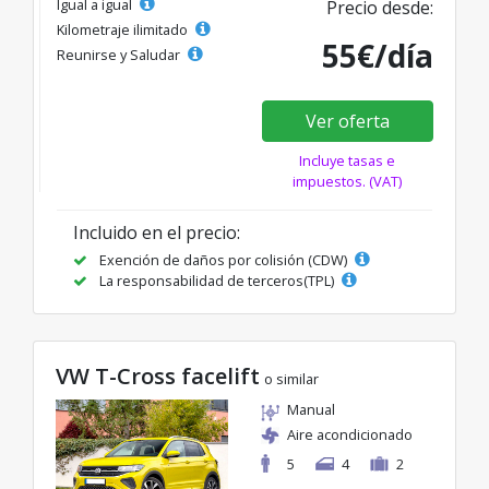
Igual a igual
Precio desde:
Kilometraje ilimitado
55€/día
Reunirse y Saludar
Ver oferta
Incluye tasas e
impuestos. (VAT)
Incluido en el precio:
Exención de daños por colisión (CDW)
La responsabilidad de terceros(TPL)
VW T-Cross facelift
o similar
Manual
Aire acondicionado
5
4
2