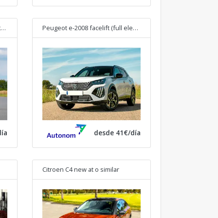
Peugeot e-208 facelift (full electric)
o similar
Peugeot e-2008 facelift (full electric)
o similar
ía
desde 41€/día
Citroen C4 new at
o similar