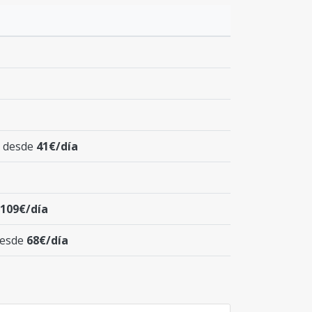
c) desde
41€/día
109€/día
desde
68€/día