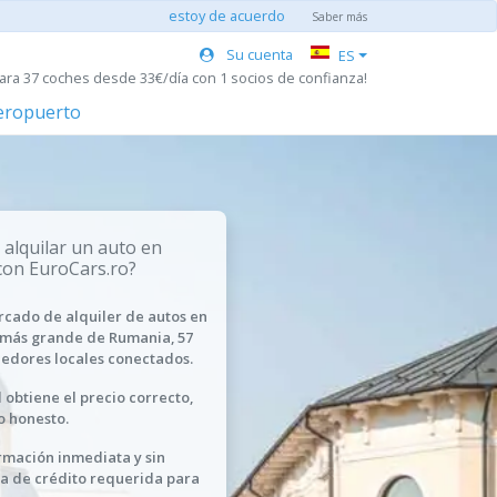
estoy de acuerdo
Saber más
Su cuenta
ES
ara 37 coches desde 33€/día con 1 socios de confianza!
aeropuerto
 alquilar un auto en
con EuroCars.ro?
rcado de alquiler de autos en
 más grande de Rumania, 57
edores locales conectados.
 obtiene el precio correcto,
o honesto.
rmación inmediata y sin
ta de crédito requerida para