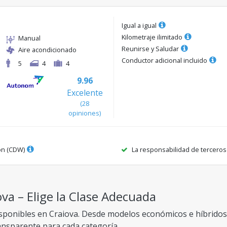
Igual a igual
Kilometraje ilimitado
Manual
Reunirse y Saludar
Aire acondicionado
Conductor adicional incluido
5
4
4
9.96
Excelente
(
28
opiniones
)
ón (CDW)
La responsabilidad de terceros
va – Elige la Clase Adecuada
sponibles en Craiova. Desde modelos económicos e híbridos 
ransparente para cada categoría.