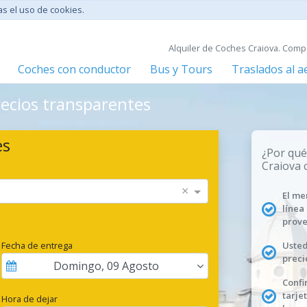
tas el uso de cookies.
Alquiler de Coches Craiova. Comp
Coches con conductor
Bus y Tours
Traslados al 
recios transparentes
es
¿Por qué
Craiova 
×
El me
línea
prove
Fecha de entrega
Usted
preci
Domingo
,
09
Agosto
Confi
tarje
Hora de dejar