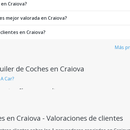
 en Craiova?
hes mejor valorada en Craiova?
 clientes en Craiova?
Más pr
uiler de Coches en Craiova
 A Car?
rentes - Sin cargos ocultos
ncipio, sin sorpresas inesperadas.
s en Craiova - Valoraciones de clientes
daptados a cualquier necesidad de viaje.