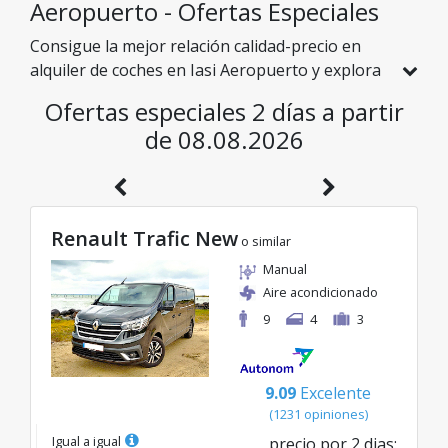
Aeropuerto - Ofertas Especiales
Consigue la mejor relación calidad-precio en
alquiler de coches en Iasi Aeropuerto y explora
Rumanía a precios asequibles. Hemos
Ofertas especiales 2 días a partir
seleccionado especialmente para ti vehículos
de 08.08.2026
con descuentos reales para que disfrutes de un
viaje sin preocupaciones y con un presupuesto
excelente.
Renault Trafic New
o similar
Manual
Aire acondicionado
9
4
3
9.09
Excelente
(
1231
opiniones
)
Igual a igual
precio por
2
dias
: