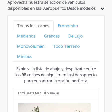
Aprovecha nuestra selección de vehículos
disponibles en Iasi Aeropuerto. Desde modelos
económicos e híbridos hasta opciones
familiares, SUV o de lujo, encuentra tu opción
Todos los coches
Economico
ideal al mejor precio transparente para cada
categoría.
Medianos
Grandes
De Lujo
Monovolumen
Todo Terreno
Minibus
Explora la lista de abajo y desplázate entre
los 98 coches de alquiler en Iasi Aeropuerto
para encontrar la opción perfecta.
Ford Fiesta Manual
o similar