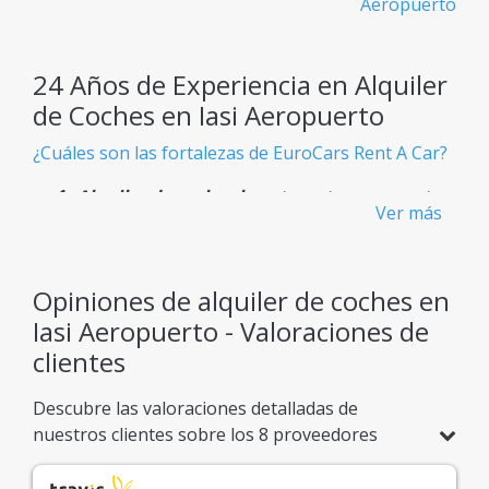
Aeropuerto
24 Años de Experiencia en Alquiler
de Coches en Iasi Aeropuerto
¿Cuáles son las fortalezas de EuroCars Rent A Car?
Alquiler de coches baratos y transparentes
Ver más
- Sin cargos ocultos
Sabes exactamente lo que pagas desde el principio,
sin sorpresas inesperadas.
Opiniones de alquiler de coches en
Iasi Aeropuerto - Valoraciones de
Flota Gigante
clientes
Más de 900 modelos de coches disponibles,
adaptados a cualquier necesidad de viaje.
Descubre las valoraciones detalladas de
nuestros clientes sobre los 8 proveedores
Confianza Confirmada
asociados en Iasi Aeropuerto. Compara
puntuaciones basadas en 199 opiniones reales y