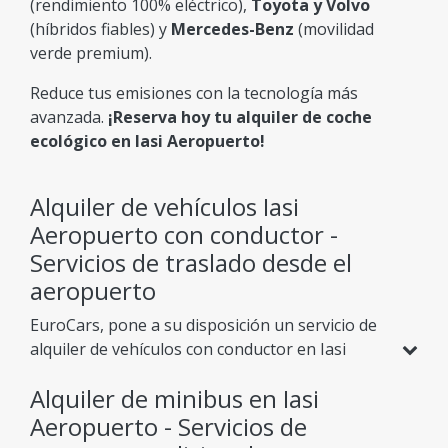
(rendimiento 100% eléctrico),
Toyota y Volvo
(híbridos fiables) y
Mercedes-Benz
(movilidad
verde premium).
Reduce tus emisiones con la tecnología más
avanzada.
¡Reserva hoy tu alquiler de coche
ecológico en Iasi Aeropuerto!
Alquiler de vehículos Iasi
Aeropuerto con conductor -
Servicios de traslado desde el
aeropuerto
EuroCars, pone a su disposición un servicio de
alquiler de vehículos con conductor en Iasi
Aeropuerto, con un equipo de chóferes privados
Alquiler de minibus en Iasi
expertos y profesionales, donde la puntualidad
y la discreción están siempre aseguradas a un
Aeropuerto - Servicios de
precio asequible. Además de los servicios