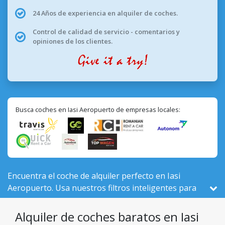
24 Años de experiencia en alquiler de coches.
Control de calidad de servicio - comentarios y
opiniones de los clientes.
Busca coches en Iasi Aeropuerto de empresas locales:
Encuentra el coche de alquiler perfecto en Iasi
Aeropuerto. Usa nuestros filtros inteligentes para
comparar 98 vehículos activos aquí, de un total de
525 en Rumanía, de 8 empresas locales.
Alquiler de coches baratos en Iasi