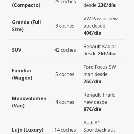
25 coches
(Compacto)
desde
23€/día
VW Passat new
Grande (Full
3 coches
aut desde
Size)
40€/día
Renault Kadjar
SUV
42 coches
desde
26€/día
Ford Focus SW
Familiar
5 coches
man desde
(Wagon)
26€/día
Renault Trafic
Monovolumen
4 coches
new desde
(Van)
87€/día
Audi A1
Lujo (Luxury)
14 coches
Sportback aut