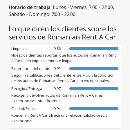
cada temporada. ¡Reserve online rápidamente, gestione
Horario de trabaja:
Lunes - Viernes: 7:00 - 22:00,
todo de forma sencilla y disfrute de un viaje seguro a
precios bajos!
Sábado - Domingo: 7:00 - 22:00
Lo que dicen los clientes sobre los
servicios de Romanian Rent A Car
Limpieza
9.86
Nuestros clientes reportan que los autos de Romanian Rent
A Car están impecablemente limpios.
Experiencia del cliente
9.95
Según las calificaciones del cliente, el servicio y la condición
de los autos de Romanian Rent A Car son excepcionales.
Recogida/Entrega
9.97
Recoger y devolver autos de Romanian Rent A Car es
excepcionalmente eficiente.
Calidad/Precio
9.94
Romanian Rent A Car ofrece una relación calidad-precio
excepcional.