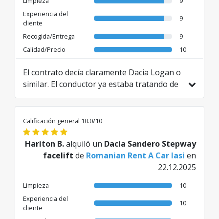
Limpieza
9
Experiencia del
9
cliente
Recogida/Entrega
9
Calidad/Precio
10
El contrato decía claramente Dacia Logan o
similar. El conductor ya estaba tratando de
engañar, diciendo que el coche no era un
Logan sino otro más grande. Y si ya había
informado a sus colegas, le dije que el
Calificación general 10.0/10
contrato estaba claramente escrito y el
precio era de 136 €. Cuando se dio cuenta
Hariton B.
alquiló un
Dacia Sandero Stepway
de que no funcionaba, empezó a mendigar
facelift
de
Romanian Rent A Car Iasi
en
el resto de los 150 €, el coche estaba
22.12.2025
dañado, rayado y sucio. A la vuelta se lo
Limpieza
10
entregué tal como lo había recibido, con
Experiencia del
medio tanque. Dijo que le debía 100 lei
10
cliente
porque me lo dio con tres cuartos. Intentó