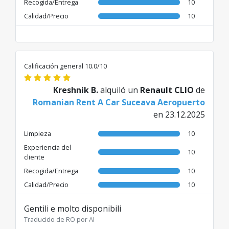
Recogida/Entrega
10
engañarme tres veces para ganar dinero.
Calidad/Precio
10
Traducido de RO por AI
Calificación general 10.0/10
Kreshnik B.
alquiló un
Renault CLIO
de
Romanian Rent A Car Suceava Aeropuerto
en 23.12.2025
Limpieza
10
Experiencia del
10
cliente
Recogida/Entrega
10
Calidad/Precio
10
Gentili e molto disponibili
Traducido de RO por AI