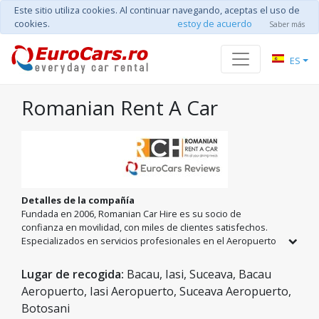
Este sitio utiliza cookies. Al continuar navegando, aceptas el uso de
cookies.
estoy de acuerdo
Saber más
ES
Romanian Rent A Car
Detalles de la compañía
Fundada en 2006, Romanian Car Hire es su socio de
confianza en movilidad, con miles de clientes satisfechos.
Especializados en servicios profesionales en el Aeropuerto
de Iași y otras 8 ciudades clave de la región de Moldavia,
ofrecemos una flota diversa, desde coches económicos
Lugar de recogida:
Bacau, Iasi, Suceava, Bacau
hasta modelos de lujo. Bajo el lema 'Tu viaje es importante
Aeropuerto, Iasi Aeropuerto, Suceava Aeropuerto,
para nosotros', garantizamos vehículos en perfecto estado
Botosani
técnico, seguros incluidos y tarifas competitivas adaptadas a