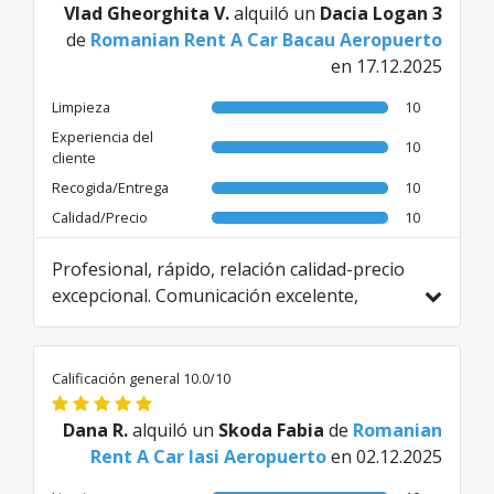
Vlad Gheorghita V.
alquiló un
Dacia Logan 3
de
Romanian Rent A Car Bacau Aeropuerto
en 17.12.2025
Limpieza
10
Experiencia del
10
cliente
Recogida/Entrega
10
Calidad/Precio
10
Profesional, rápido, relación calidad-precio
excepcional. Comunicación excelente,
fuimos informados en cada paso. Entrega-
recepción rápida y sin problemas. Una
experiencia excepcional, ¡lo recomiendo
Calificación general 10.0/10
encarecidamente!
Traducido de RO por AI
Dana R.
alquiló un
Skoda Fabia
de
Romanian
Rent A Car Iasi Aeropuerto
en 02.12.2025