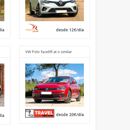
ía
desde 12€/día
VW Polo facelift at
o similar
desde 20€/día
ía