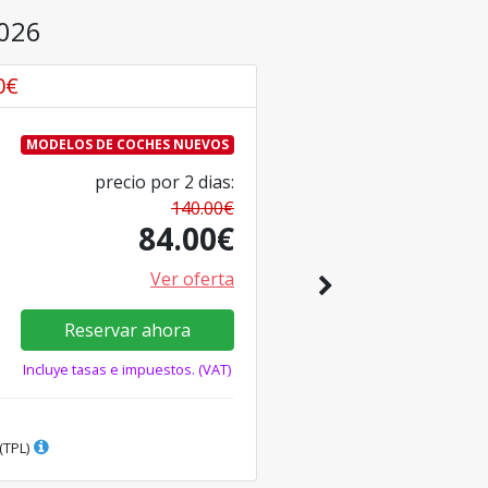
2026
0
€
MODELOS DE COCHES NUEVOS
precio por
2
dias
:
140.00
€
84.00
€
Ver oferta
Reservar ahora
Incluye tasas e impuestos. (VAT)
(TPL)