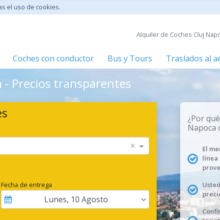
tas el uso de cookies.
Alquiler de Coches Cluj Nap
Coches con conductor
Bus y Tours
Traslados al 
a - Precios transparentes
es
¿Por qué
Napoca 
×
El me
línea
prove
Fecha de entrega
Usted
preci
Lunes
,
10
Agosto
Confi