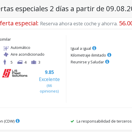
rtas especiales 2 días a partir de 09.08.
ferta especial
:
56.0
Reserva ahora este coche y ahorra.
similar
Automático
Igual a igual
Aire acondicionado
Kilometraje ilimitado
Reunirse y Saludar
5
4
3
9.85
Excelente
(
66
opiniones
)
ón (CDW)
La responsabilidad de terceros