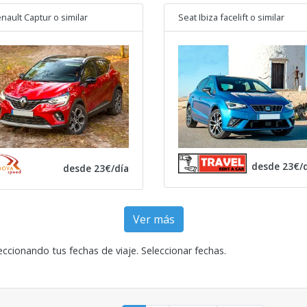
nault Captur
o similar
Seat Ibiza facelift
o similar
desde 23€/d
desde 23€/día
Ver más
eccionando tus fechas de viaje.
Seleccionar fechas
.