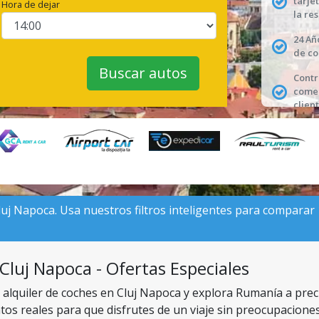
tarje
Hora de dejar
la re
24 Añ
de co
Buscar autos
Contr
comen
client
luj Napoca. Usa nuestros filtros inteligentes para comparar 1
Cluj Napoca - Ofertas Especiales
n alquiler de coches en Cluj Napoca y explora Rumanía a pre
tos reales para que disfrutes de un viaje sin preocupacione