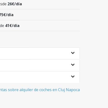
esde
26€/día
75€/día
sde
41€/día
tas sobre alquiler de coches en Cluj Napoca