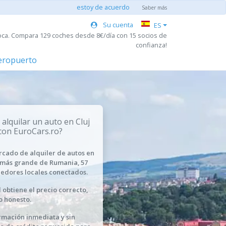
estoy de acuerdo
Saber más
Su cuenta
ES
oca. Compara 129 coches desde 8€/día con 15 socios de
confianza!
aeropuerto
 alquilar un auto en Cluj
con EuroCars.ro?
rcado de alquiler de autos en
 más grande de Rumania, 57
edores locales conectados.
 obtiene el precio correcto,
o honesto.
rmación inmediata y sin