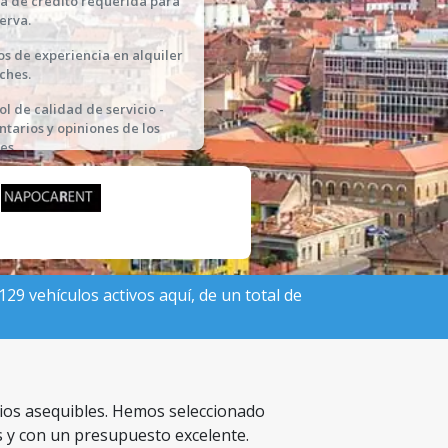
ta de crédito requerida para
serva.
os de experiencia en alquiler
ches.
ol de calidad de servicio -
tarios y opiniones de los
es.
29 vehículos activos aquí, de un total de
cios asequibles. Hemos seleccionado
s y con un presupuesto excelente.