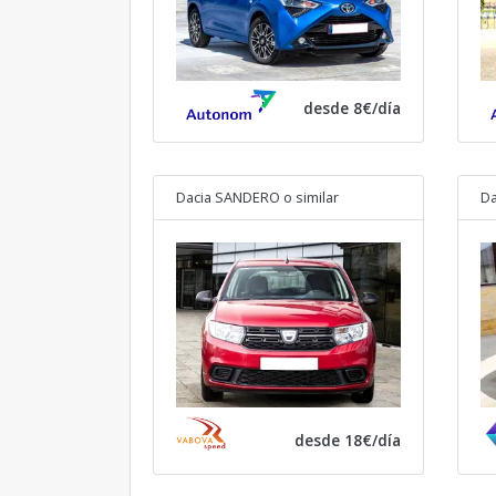
desde 8€/día
Dacia SANDERO
o similar
Da
desde 18€/día