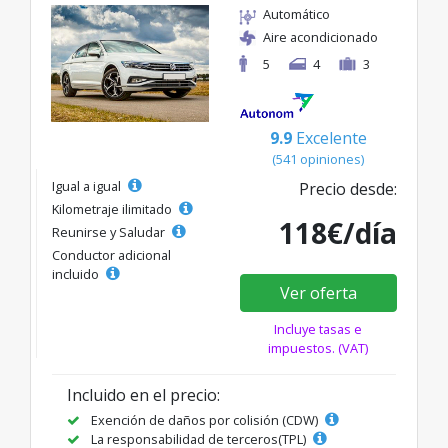
Automático
Aire acondicionado
5
4
3
9.9
Excelente
(541 opiniones)
Igual a igual
Precio desde:
Kilometraje ilimitado
118€/día
Reunirse y Saludar
Conductor adicional
incluido
Ver oferta
Incluye tasas e
impuestos. (VAT)
Incluido en el precio:
Exención de daños por colisión (CDW)
La responsabilidad de terceros(TPL)