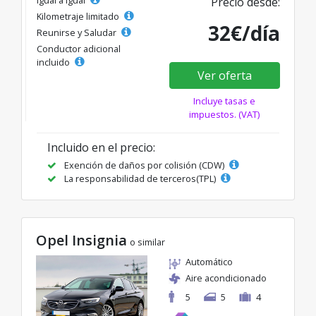
Igual a igual
Precio desde:
Kilometraje limitado
32€/día
Reunirse y Saludar
Conductor adicional
incluido
Ver oferta
Incluye tasas e
impuestos. (VAT)
Incluido en el precio:
Exención de daños por colisión (CDW)
La responsabilidad de terceros(TPL)
Opel Insignia
o similar
Automático
Aire acondicionado
5
5
4