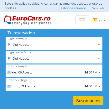
Este sitio utiliza cookies. Al continuar navegando, aceptas el uso de
cookies.
estoy de acuerdo
Saber más
ES
Tu reservacion
Lugar de recogida
Cluj Napoca
Lugar de enseñanza
Cluj Napoca
Fecha de recogida
Jue.,
06
Agosto
14:00 PM
Fecha de entrega
Dom.,
09
Agosto
14:00 PM
Buscar autos