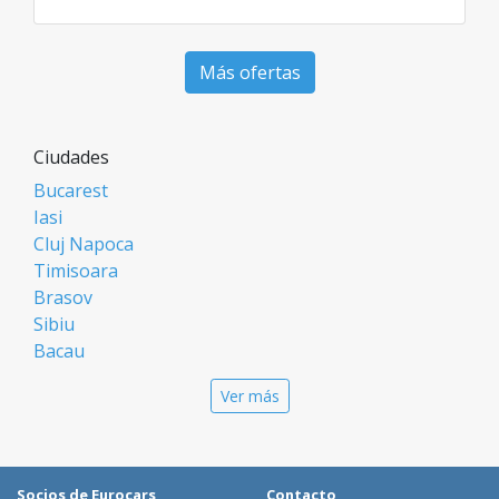
Más ofertas
Ciudades
Bucarest
Iasi
Cluj Napoca
Timisoara
Brasov
Sibiu
Bacau
Oradea
Ver más
Arad
Piatra Neamt
Constanta
Galati
Socios de Eurocars
Contacto