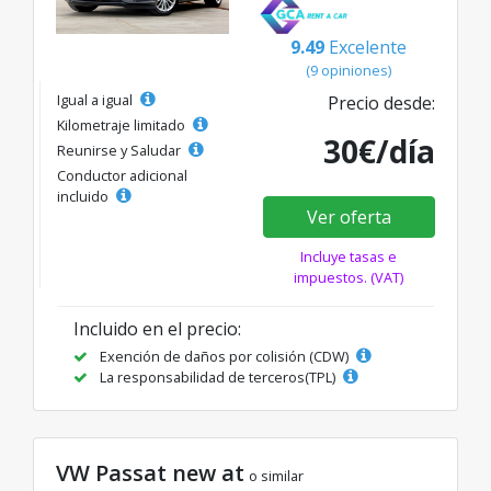
9.49
Excelente
(9 opiniones)
Igual a igual
Precio desde:
Kilometraje limitado
30€/día
Reunirse y Saludar
Conductor adicional
incluido
Ver oferta
Incluye tasas e
impuestos. (VAT)
Incluido en el precio:
Exención de daños por colisión (CDW)
La responsabilidad de terceros(TPL)
VW Passat new at
o similar