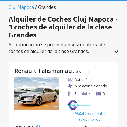
Cluj Napoca
/ Grandes
Alquiler de Coches Cluj Napoca -
3 coches de alquiler de la clase
Grandes
A continuación se presenta nuestra oferta de
coches de alquiler de la clase Grandes,
disponible en Cluj Napoca. De un total de 3
vehículos en esta ubicación, puedes elegir el
Renault Talisman aut
modelo ideal de la categoría seleccionada, con
o similar
tarifas excelentes desde solo 30€/día.
Automático
Aire acondicionado
5
4
3
9.49
Excelente
(9 opiniones)