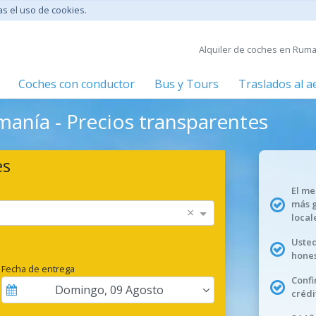
tas el uso de cookies.
Alquiler de coches en Ruma
Coches con conductor
Bus y Tours
Traslados al 
manía - Precios transparentes
es
El me
más 
×
local
Usted
hones
Fecha de entrega
Confi
Domingo
,
09
Agosto
crédi