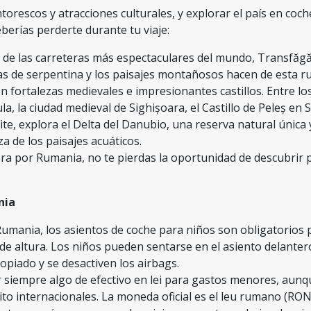
torescos y atracciones culturales, y explorar el país en co
berías perderte durante tu viaje:
 de las carreteras más espectaculares del mundo, Transfăgă
as de serpentina y los paisajes montañosos hacen de esta ru
en fortalezas medievales e impresionantes castillos. Entre l
a, la ciudad medieval de Sighișoara, el Castillo de Peleș en 
mite, explora el Delta del Danubio, una reserva natural única
za de los paisajes acuáticos.
tera por Rumania, no te pierdas la oportunidad de descubrir 
nia
 Rumania, los asientos de coche para niños son obligatorios 
e altura. Los niños pueden sentarse en el asiento delanter
opiado y se desactiven los airbags.
siempre algo de efectivo en lei para gastos menores, aunqu
ito internacionales. La moneda oficial es el leu rumano (RON