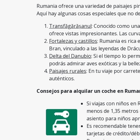
Rumania ofrece una variedad de paisajes pin
Aquí hay algunas cosas especiales que no de
Transfăgărășanul
: Conocido como una
ofrece vistas impresionantes. Las curv
Fortalezas y castillos
: Rumania es rica 
Bran, vinculado a las leyendas de Drácul
Delta del Danubio
: Si el tiempo lo per
podrás admirar aves exóticas y la belle
Paisajes rurales
: En tu viaje por carre
auténticos.
Consejos para alquilar un coche en Ruma
Si viajas con niños en
menos de 1,35 metros d
asiento para niños apr
Es recomendable tener 
tarjetas de crédito/déb