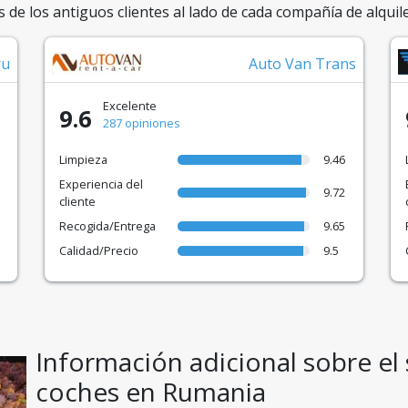
s de los antiguos clientes al lado de cada compañía de alquile
ru
Auto Van Trans
Excelente
9.6
287 opiniones
Limpieza
9.46
Experiencia del
9.72
cliente
Recogida/Entrega
9.65
Calidad/Precio
9.5
Información adicional sobre el 
coches en Rumania