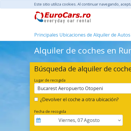
Este sitio utiliza cookies. Al continuar navegando, acep
Principales Ubicaciones de Alquiler de Autos
Alquiler de coches en Ru
Búsqueda de alquiler de coch
Lugar de recogida
Bucarest Aeropuerto Otopeni
¿Devolver el coche a otra ubicación?
Fecha de recogida
Viernes
,
07
Agosto