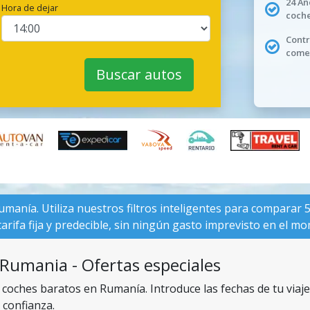
24 Añ
Hora de dejar
coche
Contr
comen
Buscar autos
Rumanía. Utiliza nuestros filtros inteligentes para comparar
arifa fija y predecible, sin ningún gasto imprevisto en el m
 Rumania - Ofertas especiales
 coches baratos en Rumanía. Introduce las fechas de tu viaje
 confianza.