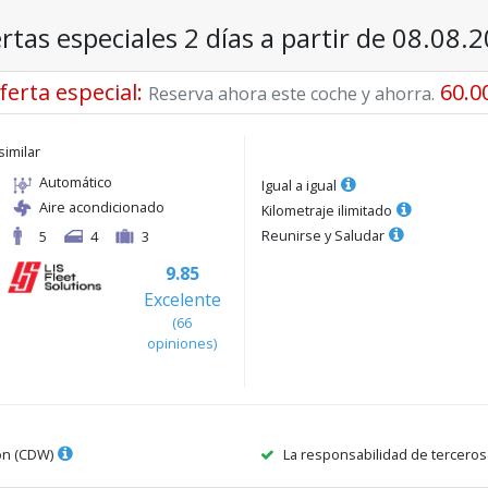
rtas especiales 2 días a partir de 08.08.
ferta especial
:
60.0
Reserva ahora este coche y ahorra.
similar
Automático
Igual a igual
Aire acondicionado
Kilometraje ilimitado
Reunirse y Saludar
5
4
3
9.85
Excelente
(
66
opiniones
)
ón (CDW)
La responsabilidad de terceros