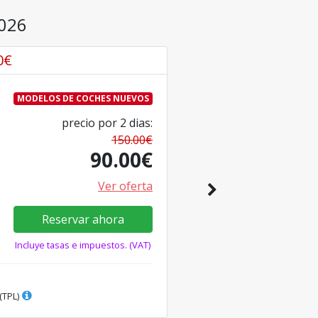
2026
0
€
MODELOS DE COCHES NUEVOS
precio por
2
dias
:
150.00
€
90.00
€
Ver oferta
Reservar ahora
Incluye tasas e impuestos. (VAT)
(TPL)