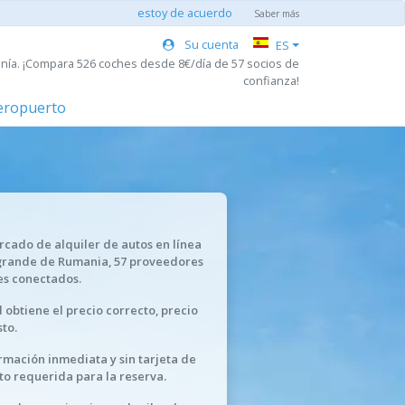
estoy de acuerdo
Saber más
Su cuenta
ES
nía. ¡Compara 526 coches desde 8€/día de 57 socios de
confianza!
aeropuerto
rcado de alquiler de autos en línea
grande de Rumania, 57 proveedores
es conectados.
 obtiene el precio correcto, precio
to.
rmación inmediata y sin tarjeta de
to requerida para la reserva.