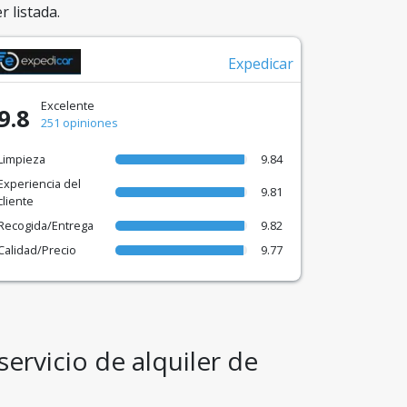
r listada.
Expedicar
Excelente
9.8
251 opiniones
Limpieza
9.84
Experiencia del
9.81
cliente
Recogida/Entrega
9.82
Calidad/Precio
9.77
servicio de alquiler de