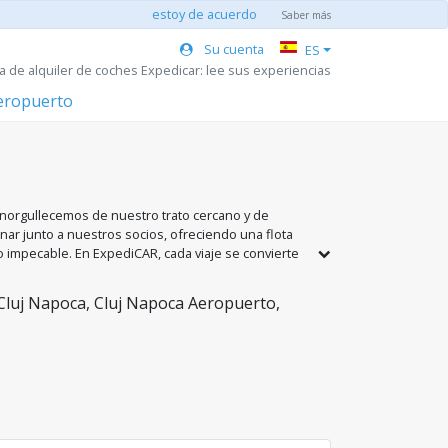
estoy de acuerdo
Saber más
Su cuenta
ES
a de alquiler de coches Expedicar: lee sus experiencias
aeropuerto
 enorgullecemos de nuestro trato cercano y de
nar junto a nuestros socios, ofreciendo una flota
impecable. En ExpediCAR, cada viaje se convierte
ales dedicados a tu seguridad y comodidad.
 Bucarest, Cluj-Napoca y Timișoara.
Cluj Napoca, Cluj Napoca Aeropuerto,