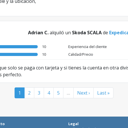
e y la ubicación,
Adrian C.
alquiló un
Skoda SCALA
de
Expedic
10
Experiencia del cliente
10
Calidad/Precio
ue solo se paga con tarjeta y si tienes la cuenta en otra di
es perfecto.
1
2
3
4
5
…
Next ›
Last »
cto
Legal