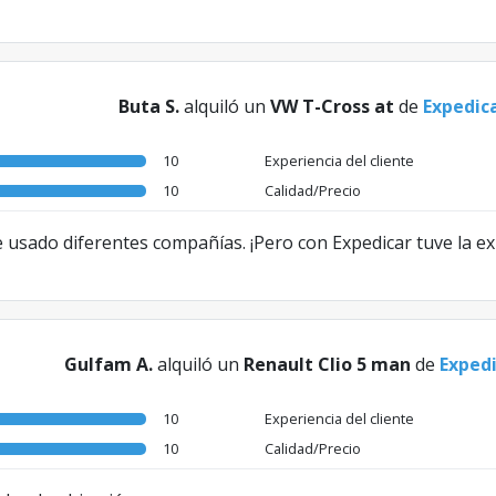
Buta S.
alquiló un
VW T-Cross at
de
Expedic
10
Experiencia del cliente
10
Calidad/Precio
he usado diferentes compañías. ¡Pero con Expedicar tuve la e
Gulfam A.
alquiló un
Renault Clio 5 man
de
Exped
10
Experiencia del cliente
10
Calidad/Precio