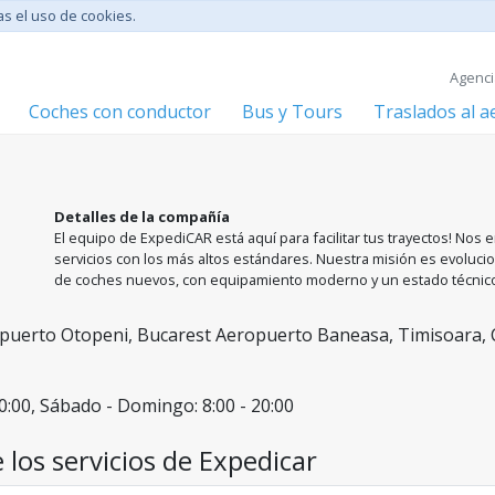
tas el uso de cookies.
Agenci
Coches con conductor
Bus y Tours
Traslados al 
Detalles de la compañía
El equipo de ExpediCAR está aquí para facilitar tus trayectos! Nos
servicios con los más altos estándares. Nuestra misión es evolucio
de coches nuevos, con equipamiento moderno y un estado técnico 
en una experiencia única, respaldada por un equipo de profesion
Estamos a su disposición en las ciudades más grandes de Rumanía:
puerto Otopeni, Bucarest Aeropuerto Baneasa, Timisoara, 
20:00, Sábado - Domingo: 8:00 - 20:00
 los servicios de Expedicar