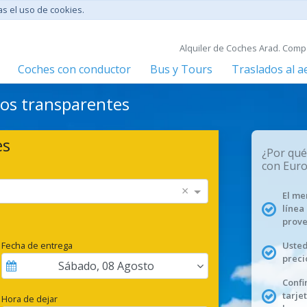
tas el uso de cookies.
Alquiler de Coches Arad. Comp
Coches con conductor
Bus y Tours
Traslados al 
cios transparentes
es
¿Por qué
con Euro
×
El me
línea
prove
Fecha de entrega
Usted
preci
Sábado
,
08
Agosto
Confi
tarje
Hora de dejar