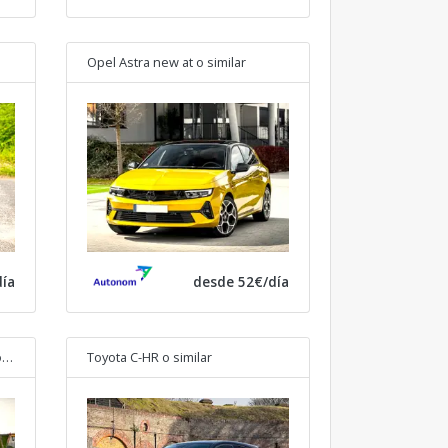
Opel Astra new at
o similar
ía
desde 52€/día
lar
Toyota C-HR
o similar