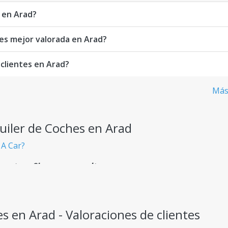
o en Arad?
hes mejor valorada en Arad?
 clientes en Arad?
Más
uiler de Coches en Arad
 A Car?
rentes - Sin cargos ocultos
ncipio, sin sorpresas inesperadas.
s en Arad - Valoraciones de clientes
daptados a cualquier necesidad de viaje.