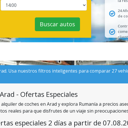
la re
24 Añ
de co
Buscar autos
Contr
comen
client
rad. Usa nuestros filtros inteligentes para comparar 27 vehíc
Arad - Ofertas Especiales
n alquiler de coches en Arad y explora Rumanía a precios as
tos reales para que disfrutes de un viaje sin preocupacione
rtas especiales 2 días a partir de 07.08.