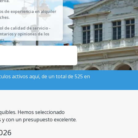
serva.
os de experiencia en alquiler
ches.
ol de calidad de servicio -
tarios y opiniones de los
es.
ulos activos aquí, de un total de 525 en
equibles. Hemos seleccionado
s y con un presupuesto excelente.
2026