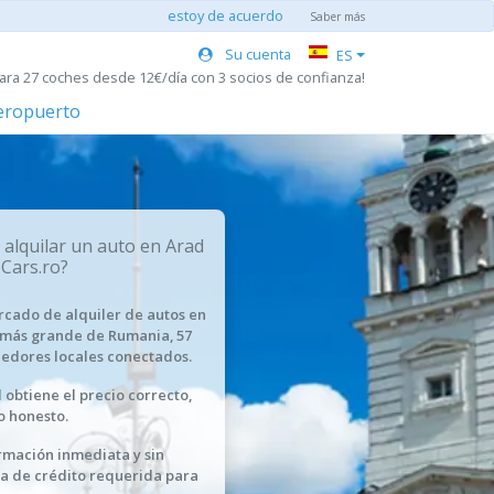
estoy de acuerdo
Saber más
Su cuenta
ES
ara 27 coches desde 12€/día con 3 socios de confianza!
aeropuerto
 alquilar un auto en Arad
Cars.ro?
rcado de alquiler de autos en
 más grande de Rumania, 57
edores locales conectados.
 obtiene el precio correcto,
o honesto.
rmación inmediata y sin
ta de crédito requerida para