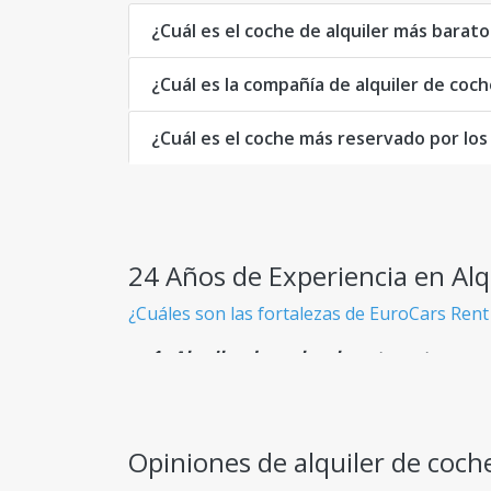
¿Cuál es el coche de alquiler más barat
¿Cuál es la compañía de alquiler de coc
¿Cuál es el coche más reservado por los
24 Años de Experiencia en Alq
¿Cuáles son las fortalezas de EuroCars Rent
Alquiler de coches baratos y transpa
Sabes exactamente lo que pagas desde el pri
Flota Gigante
Opiniones de alquiler de coche
Más de 900 modelos de coches disponibles, a