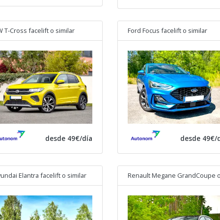
 T-Cross facelift
o similar
Ford Focus facelift
o similar
desde 49€/día
desde 49€/d
undai Elantra facelift
o similar
Renault Megane GrandCoupe
o simi