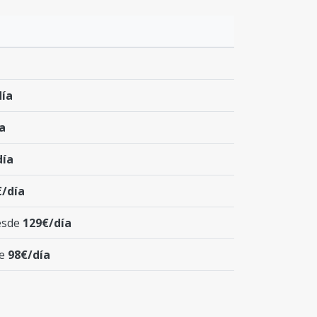
día
a
día
€/día
desde
129€/día
de
98€/día