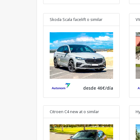
Skoda Scala facelift
o similar
VW
desde 46€/día
Citroen C4 new at
o similar
Hy