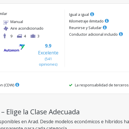
milar
Igual a igual
Kilometraje ilimitado
Manual
Reunirse y Saludar
Aire acondicionado
Conductor adicional incluido
9
4
3
9.9
Excelente
(
541
opiniones
)
ón (CDW)
La responsabilidad de terceros
 – Elige la Clase Adecuada
sponibles en Arad. Desde modelos económicos e híbridos has
ransparente para cada categoría.