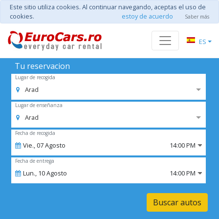
Este sitio utiliza cookies. Al continuar navegando, aceptas el uso de
cookies.
estoy de acuerdo
Saber más
ES
Tu reservacion
Lugar de recogida
Arad
Lugar de enseñanza
Arad
Fecha de recogida
Vie.,
07
Agosto
14:00 PM
Fecha de entrega
Lun.,
10
Agosto
14:00 PM
Buscar autos