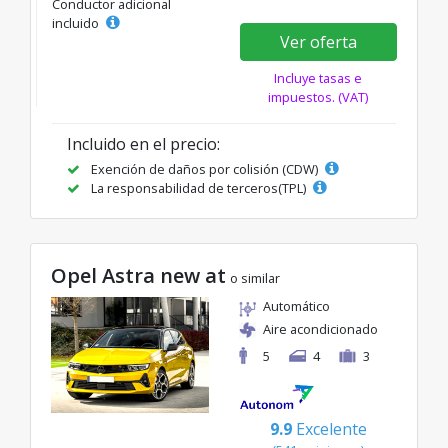
Conductor adicional
incluido
Ver oferta
Incluye tasas e
impuestos. (VAT)
Incluido en el precio:
Exención de daños por colisión (CDW)
La responsabilidad de terceros(TPL)
Opel Astra new at
o similar
Automático
Aire acondicionado
5
4
3
9.9
Excelente