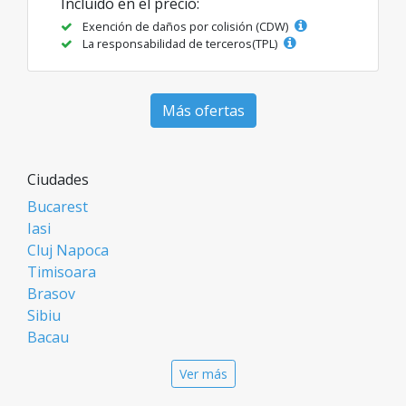
Incluido en el precio:
Exención de daños por colisión (CDW)
La responsabilidad de terceros(TPL)
Más ofertas
Ciudades
Bucarest
Iasi
Cluj Napoca
Timisoara
Brasov
Sibiu
Bacau
Oradea
Ver más
Arad
Piatra Neamt