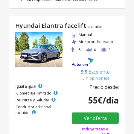
Hyundai Elantra facelift
o similar
Manual
Aire acondicionado
5
4
3
9.9
Excelente
(541 opiniones)
Igual a igual
Precio desde:
Kilometraje ilimitado
55€/día
Reunirse y Saludar
Conductor adicional
incluido
Ver oferta
Incluye tasas e