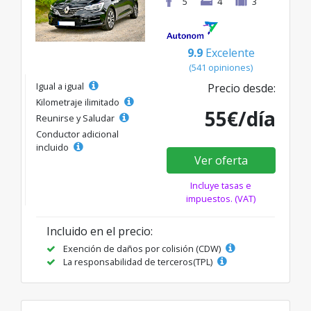
5
4
3
9.9
Excelente
(541 opiniones)
Igual a igual
Precio desde:
Kilometraje ilimitado
55€/día
Reunirse y Saludar
Conductor adicional
incluido
Ver oferta
Incluye tasas e
impuestos. (VAT)
Incluido en el precio:
Exención de daños por colisión (CDW)
La responsabilidad de terceros(TPL)