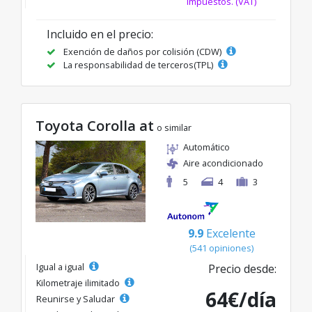
impuestos. (VAT)
Incluido en el precio:
Exención de daños por colisión (CDW)
La responsabilidad de terceros(TPL)
Toyota Corolla at
o similar
Automático
Aire acondicionado
5
4
3
9.9
Excelente
(541 opiniones)
Igual a igual
Precio desde:
Kilometraje ilimitado
64€/día
Reunirse y Saludar