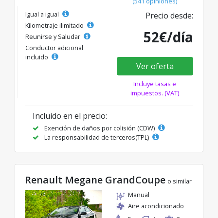
(541 opiniones)
Igual a igual
Precio desde:
Kilometraje ilimitado
52€/día
Reunirse y Saludar
Conductor adicional
incluido
Ver oferta
Incluye tasas e
impuestos. (VAT)
Incluido en el precio:
Exención de daños por colisión (CDW)
La responsabilidad de terceros(TPL)
Renault Megane GrandCoupe
o similar
Manual
Aire acondicionado