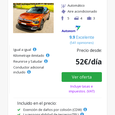
Automático
Aire acondicionado
5
4
3
9.9
Excelente
(541 opiniones)
Igual a igual
Precio desde:
Kilometraje ilimitado
52€/día
Reunirse y Saludar
Conductor adicional
incluido
Ver oferta
Incluye tasas e
impuestos. (VAT)
Incluido en el precio:
Exención de daños por colisión (CDW)
La responsabilidad de terceros(TPL)