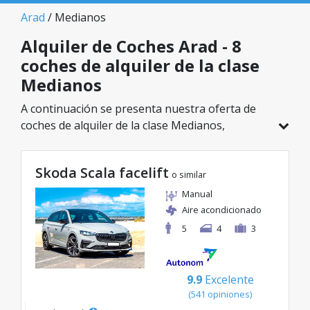
Arad
/ Medianos
Alquiler de Coches Arad - 8
coches de alquiler de la clase
Medianos
A continuación se presenta nuestra oferta de
coches de alquiler de la clase Medianos,
disponible en Arad. De un total de 8 vehículos en
esta ubicación, puedes elegir el modelo ideal de
Skoda Scala facelift
la categoría seleccionada, con tarifas excelentes
o similar
desde solo 46€/día.
Manual
Aire acondicionado
5
4
3
9.9
Excelente
(541 opiniones)