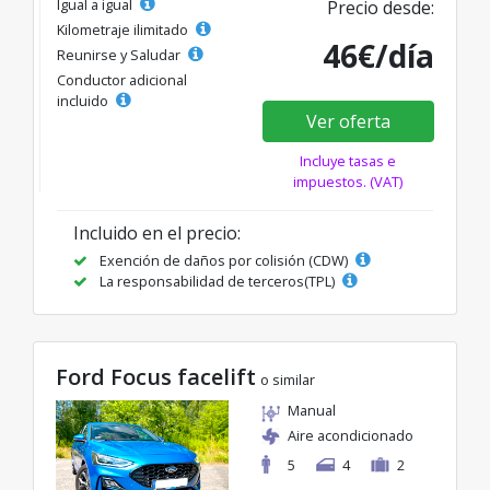
Igual a igual
Precio desde:
Kilometraje ilimitado
46€/día
Reunirse y Saludar
Conductor adicional
incluido
Ver oferta
Incluye tasas e
impuestos. (VAT)
Incluido en el precio:
Exención de daños por colisión (CDW)
La responsabilidad de terceros(TPL)
Ford Focus facelift
o similar
Manual
Aire acondicionado
5
4
2