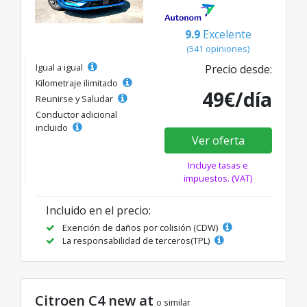
9.9
Excelente
(541 opiniones)
Igual a igual
Precio desde:
Kilometraje ilimitado
49€/día
Reunirse y Saludar
Conductor adicional
incluido
Ver oferta
Incluye tasas e
impuestos. (VAT)
Incluido en el precio:
Exención de daños por colisión (CDW)
La responsabilidad de terceros(TPL)
Citroen C4 new at
o similar