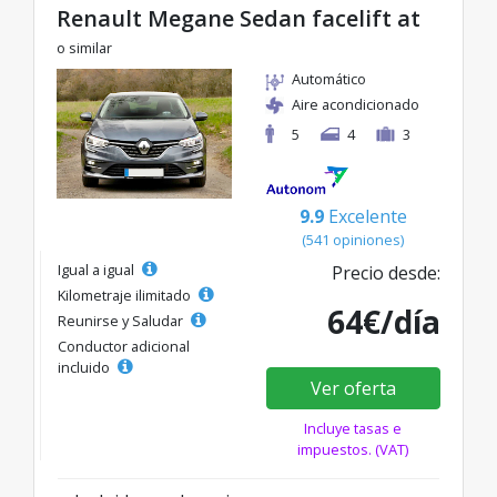
Renault Megane Sedan facelift at
o similar
Automático
Aire acondicionado
5
4
3
9.9
Excelente
(541 opiniones)
Igual a igual
Precio desde:
Kilometraje ilimitado
64€/día
Reunirse y Saludar
Conductor adicional
incluido
Ver oferta
Incluye tasas e
impuestos. (VAT)