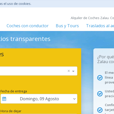
tas el uso de cookies.
Alquiler de Coches Zalau. C
Coches con conductor
Bus y Tours
Traslados al 
cios transparentes
es
¿Por qué
Zalau co
×
El me
línea
prove
Fecha de entrega
Usted
preci
Domingo
,
09
Agosto
Confi
tarje
Hora de dejar