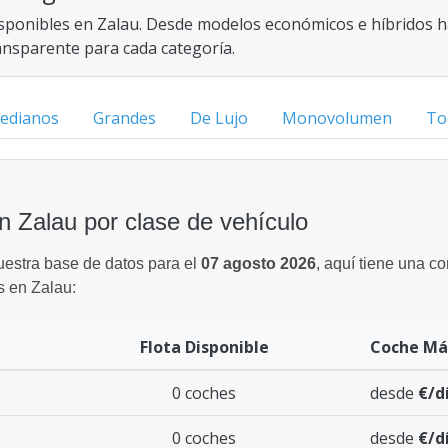
sponibles en Zalau. Desde modelos económicos e híbridos ha
ransparente para cada categoría.
edianos
Grandes
De Lujo
Monovolumen
To
n Zalau por clase de vehículo
uestra base de datos para el
07 agosto 2026
, aquí tiene una c
s en Zalau:
Flota Disponible
Coche Má
0 coches
desde
€/d
0 coches
desde
€/d