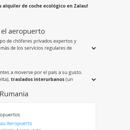
u alquiler de coche ecológico en Zalau!
e el aeropuerto
ipo de chóferes privados expertos y
más de los servicios regulares de
 disfrutar del paisaje o descansar en un
lo a llegar desde el aeropuerto al hotel
 ida y vuelta
. Todo para su comodidad.
tes a moverse por el país a su gusto.
elta),
traslados interurbanos
(un
 país con varios pasajeros. Ya sea que
n Rumania
n. Consulte diariamente las tarifas más
encontrar la mejor oferta.
opuertos
au Aeropuerto