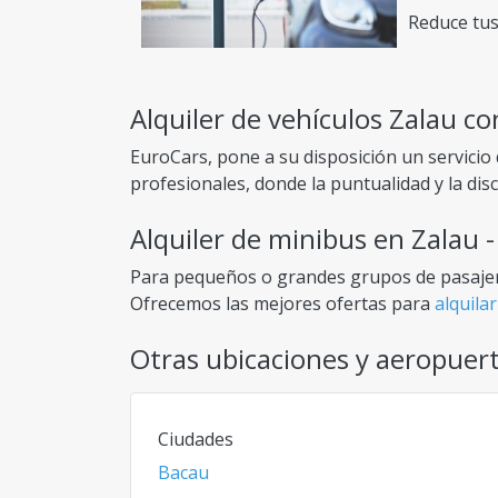
Reduce tus
Alquiler de vehículos Zalau co
EuroCars, pone a su disposición un servicio
profesionales, donde la puntualidad y la di
alquiler de automóviles, también podemos ofr
Alquiler de minibus en Zalau -
ambiente cómodo. Uno de ellos es el
trasla
donde se hospeda o a una ciudad / pueblo f
Para pequeños o grandes grupos de pasajero
Ofrecemos las mejores ofertas para
alquila
trayecto o ida y vuelta) o para
tours
con un 
Otras ubicaciones y aeropuer
necesite espacio para equipaje adicional, al
bajas para ofertas de alquiler de automóvile
Ciudades
Bacau