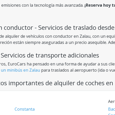
 emisiones con la tecnología más avanzada.
¡Reserva hoy t
n conductor - Servicios de traslado desd
 de alquiler de vehículos con conductor en Zalau, con un equ
screción están siempre aseguradas a un precio asequible. Ade
ecer a nuestros clientes varios servicios que les permitirán
 Servicios de transporte adicionales
do desde el aeropuerto de Zalau
y está destinado a ayudar
uera de Zalau. Puede elegir hacer solo
de una manera
o
de
s, EuroCars ha pensado en una forma de ayudar a sus clien
r un minibús en Zalau
para traslados al aeropuerto (ida o vu
horario fijo. Alquile una minibuses en Zalau para recorrer el
tos importantes de alquiler de coches e
quilar una minibus/ autobús en Zalau es una excelente opció
s con chófer, minibuses o cualquier tipo de transporte para 
Aer
Constanta
Bac