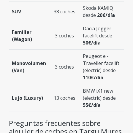
Skoda KAMIQ
SUV
38 coches
desde
20€/día
Dacia Jogger
Familiar
3 coches
facelift desde
(Wagon)
50€/día
Peugeot e -
Monovolumen
Traveller facelift
3 coches
(Van)
(electric) desde
110€/día
BMW iX1 new
Lujo (Luxury)
13 coches
(electric) desde
55€/día
Preguntas frecuentes sobre
alquiler de coches en Targu Mures