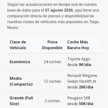
Según las actualizaciones en tiempo real de nuestra
base de datos para el
07 agosto 2026
, aquí tiene una
comparación directa de precios y disponibilidad de
nuestras clases de vehículos más populares en Targu
Mures:
Clase de
Flota
Coche Más
Vehículo
Disponible
Barato Hoy
Toyota Aygo
Económico
24 coches
desde
9€/día
Renault Megane
Medio
12 coches
Sedan facelift at
(Compacto)
desde
26€/día
Grande (Full
Peugeot 508
2 coches
Size)
desde
50€/día