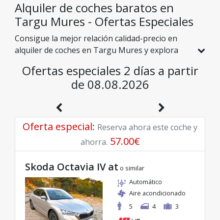
526 en Rumanía, de 9 empresas locales.
Alquiler de coches baratos en
Targu Mures - Ofertas Especiales
Consigue la mejor relación calidad-precio en
alquiler de coches en Targu Mures y explora
Rumanía a precios asequibles. Hemos
Ofertas especiales 2 días a partir
seleccionado especialmente para ti vehículos
de 08.08.2026
con descuentos reales para que disfrutes de un
viaje sin preocupaciones y con un presupuesto
excelente.
Oferta especial
:
Reserva ahora este coche y
57.00
€
ahorra.
Skoda Octavia IV at
o similar
Automático
Aire acondicionado
5
4
3