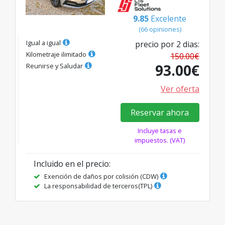
9.85
Excelente
(
66
opiniones
)
Igual a igual
precio por
2
dias
:
Kilometraje ilimitado
150.00
€
93.00
€
Reunirse y Saludar
Ver oferta
Reservar ahora
Incluye tasas e
impuestos. (VAT)
Incluido en el precio
:
Exención de daños por colisión (CDW)
La responsabilidad de terceros(TPL)