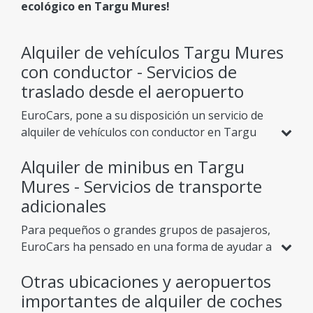
ecológico en Targu Mures!
Alquiler de vehículos Targu Mures
con conductor - Servicios de
traslado desde el aeropuerto
EuroCars, pone a su disposición un servicio de
alquiler de vehículos con conductor en Targu
Mures, con un equipo de chóferes privados
Alquiler de minibus en Targu
expertos y profesionales, donde la puntualidad
y la discreción están siempre aseguradas a un
Mures - Servicios de transporte
precio asequible. Además de los servicios
adicionales
regulares de alquiler de automóviles, también
Para pequeños o grandes grupos de pasajeros,
podemos ofrecer a nuestros clientes varios
EuroCars ha pensado en una forma de ayudar a
servicios que les permitirán disfrutar del paisaje
sus clientes a moverse por el país a su gusto.
o descansar en un ambiente cómodo. Uno de
Otras ubicaciones y aeropuertos
Ofrecemos las mejores ofertas para
alquilar un
ellos es el
traslado desde el aeropuerto de
minibús en Targu Mures
importantes de alquiler de coches
para traslados al
Targu Mures
y está destinado a ayudarlo a