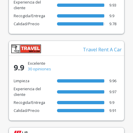
Colaboramos con líderes del sector como Autonom,
Experiencia del
9.93
Travis, Gorent y muchos otros.
cliente
Recogida/Entrega
9.9
Reserva Rápida
Calidad/Precio
9.78
Tecnología moderna para un proceso de alquiler
online sencillo, rápido y cómodo.
Travel Rent A Car
¡Todo lo que tienes que hacer es: Comparar y
Elegir el Precio Adecuado!
Excelente
9.9
30 opiniones
Limpieza
9.96
Experiencia del
9.97
cliente
Recogida/Entrega
9.9
Calidad/Precio
9.91