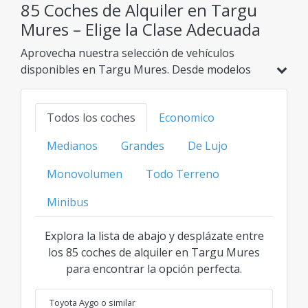
85 Coches de Alquiler en Targu
Mures – Elige la Clase Adecuada
Aprovecha nuestra selección de vehículos
disponibles en Targu Mures. Desde modelos
económicos e híbridos hasta opciones
familiares, SUV o de lujo, encuentra tu opción
Todos los coches
Economico
ideal al mejor precio transparente para cada
categoría.
Medianos
Grandes
De Lujo
Monovolumen
Todo Terreno
Minibus
Explora la lista de abajo y desplázate entre
los 85 coches de alquiler en Targu Mures
para encontrar la opción perfecta.
Toyota Aygo
o similar