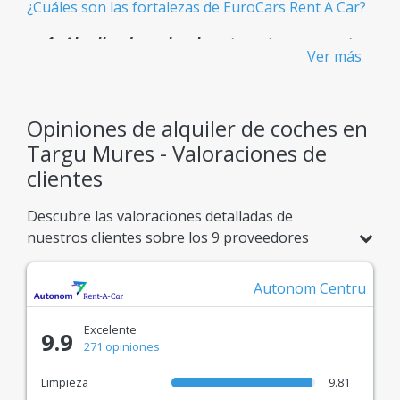
¿Cuáles son las fortalezas de EuroCars Rent A Car?
Alquiler de coches baratos y transparentes
Ver más
- Sin cargos ocultos
Sabes exactamente lo que pagas desde el principio,
sin sorpresas inesperadas.
Opiniones de alquiler de coches en
Targu Mures - Valoraciones de
Flota Gigante
clientes
Más de 900 modelos de coches disponibles,
adaptados a cualquier necesidad de viaje.
Descubre las valoraciones detalladas de
nuestros clientes sobre los 9 proveedores
Confianza Confirmada
asociados en Targu Mures. Compara
puntuaciones basadas en 95 opiniones reales y
Sistema de reseñas reales para elegir la mejor
Autonom Centru
elige con total confianza el servicio ideal para tu
experiencia de alquiler de coches.
viaje.
Excelente
9.9
Socios de Top - Las empresas más
271 opiniones
populares
Limpieza
9.81