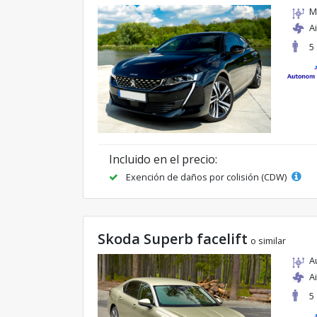
M
A
5
Incluido en el precio:
Exención de daños por colisión (CDW)
Skoda Superb facelift
o similar
A
A
5