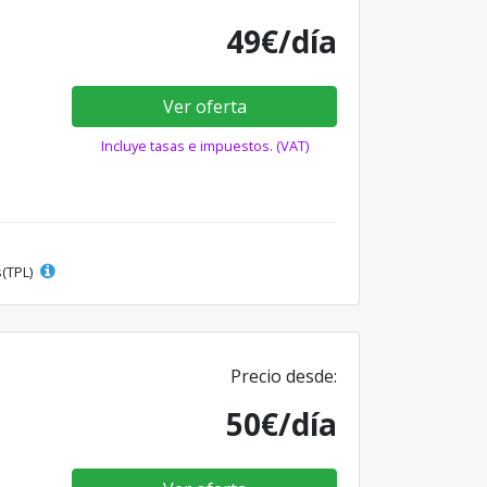
49€/día
Ver oferta
Incluye tasas e impuestos. (VAT)
s(TPL)
Precio desde:
50€/día