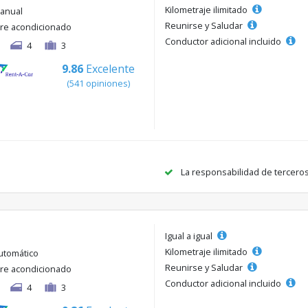
Kilometraje ilimitado
anual
Reunirse y Saludar
ire acondicionado
Conductor adicional incluido
4
3
9.86
Excelente
(541 opiniones)
La responsabilidad de tercero
Igual a igual
Kilometraje ilimitado
utomático
Reunirse y Saludar
ire acondicionado
Conductor adicional incluido
4
3