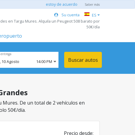
estoy de acuerdo
Saber más
Su cuenta
ES
ndes en Targu Mures. Alquila un Peugeot 508 barato por
50€/día
aeropuerto
 entrega
Buscar autos
,
10
Agosto
14:00 PM
 Grandes
u Mures. De un total de 2 vehículos en
olo 50€/día.
Precio desde: