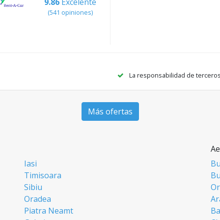
9.86
Excelente
(541 opiniones)
La responsabilidad de tercero
Más ofertas
Ae
Iasi
Bu
Timisoara
Bu
Sibiu
Or
Oradea
Ar
Piatra Neamt
Ba