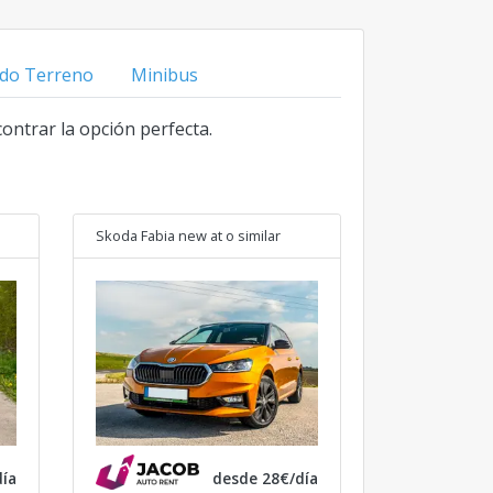
do Terreno
Minibus
contrar la opción perfecta.
Skoda Fabia new at
o similar
ía
desde 28€/día