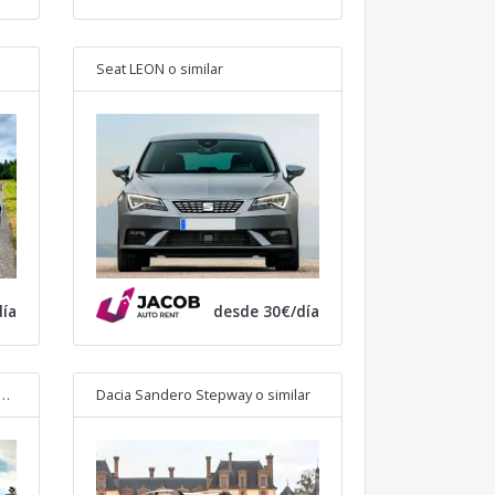
Seat LEON
o similar
ía
desde 30€/día
 Sandero Stepway Extreme
o similar
Dacia Sandero Stepway
o similar