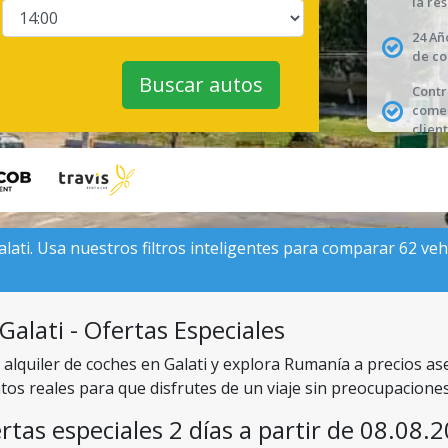
la re
24 Añ
de co
Buscar autos
Contr
comen
client
lati. Usa nuestros filtros inteligentes para comparar 62 vehí
Galati - Ofertas Especiales
n alquiler de coches en Galati y explora Rumanía a precios a
tos reales para que disfrutes de un viaje sin preocupacione
rtas especiales 2 días a partir de 08.08.