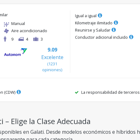
milar
Igual a igual
Kilometraje ilimitado
Manual
Reunirse y Saludar
Aire acondicionado
Conductor adicional incluido
9
4
3
9.09
Excelente
(
1231
opiniones
)
ón (CDW)
La responsabilidad de terceros
i – Elige la Clase Adecuada
sponibles en Galati. Desde modelos económicos e híbridos ha
ransparente para cada categoría.