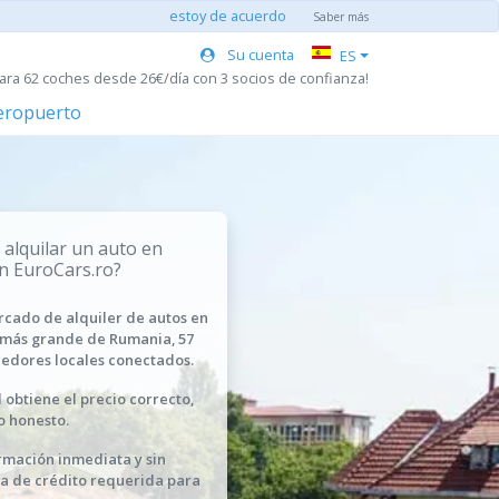
estoy de acuerdo
Saber más
Su cuenta
ES
ara 62 coches desde 26€/día con 3 socios de confianza!
aeropuerto
 alquilar un auto en
on EuroCars.ro?
rcado de alquiler de autos en
 más grande de Rumania, 57
edores locales conectados.
 obtiene el precio correcto,
o honesto.
rmación inmediata y sin
ta de crédito requerida para