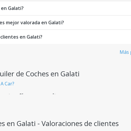
 en Galati?
hes mejor valorada en Galati?
clientes en Galati?
Más p
uiler de Coches en Galati
 A Car?
rentes - Sin cargos ocultos
ncipio, sin sorpresas inesperadas.
s en Galati - Valoraciones de clientes
daptados a cualquier necesidad de viaje.