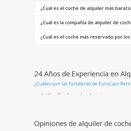
¿Cuál es el coche de alquiler más barato
¿Cuál es la compañía de alquiler de coc
¿Cuál es el coche más reservado por los 
24 Años de Experiencia en Alq
¿Cuáles son las fortalezas de EuroCars Rent
Alquiler de coches baratos y transpa
Sabes exactamente lo que pagas desde el pri
Flota Gigante
Opiniones de alquiler de coche
Más de 900 modelos de coches disponibles, a