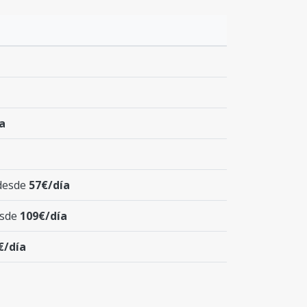
a
desde
57€/día
esde
109€/día
€/día