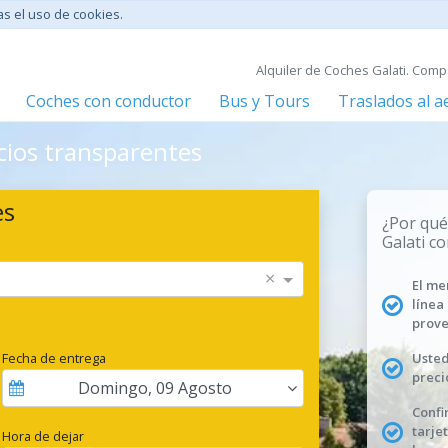
tas el uso de cookies.
Alquiler de Coches Galati. Comp
Coches con conductor
Bus y Tours
Traslados al 
ecios transparentes
es
¿Por qué
Galati c
×
El me
línea
prove
Fecha de entrega
Usted
preci
Domingo
,
09
Agosto
Confi
tarje
Hora de dejar