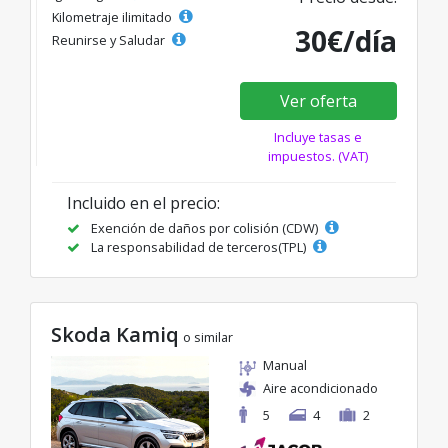
Kilometraje ilimitado
30€/día
Reunirse y Saludar
Ver oferta
Incluye tasas e
impuestos. (VAT)
Incluido en el precio:
Exención de daños por colisión (CDW)
La responsabilidad de terceros(TPL)
Skoda Kamiq
o similar
Manual
Aire acondicionado
5
4
2