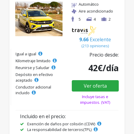
Automático
Aire acondicionado
5
4
2
9.66
Excelente
(213 opiniones)
Igual a igual
Precio desde:
Kilometraje limitado
42€/día
Reunirse y Saludar
Depósito en efectivo
aceptado
Ver oferta
Conductor adicional
incluido
Incluye tasas e
impuestos. (VAT)
Incluido en el precio:
Exención de daños por colisión (CDW)
La responsabilidad de terceros(TPL)