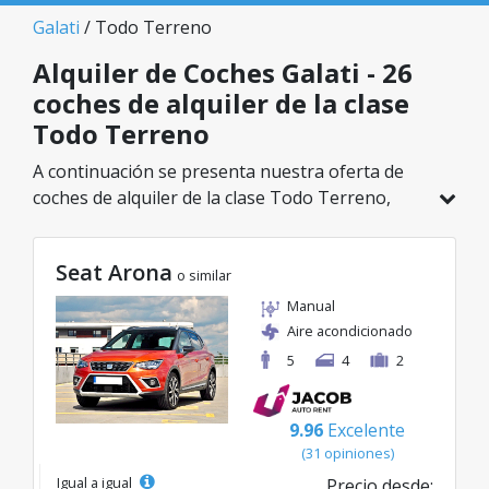
Galati
/ Todo Terreno
Alquiler de Coches Galati - 26
coches de alquiler de la clase
Todo Terreno
A continuación se presenta nuestra oferta de
coches de alquiler de la clase Todo Terreno,
disponible en Galati. De un total de 26 vehículos
en esta ubicación, puedes elegir el modelo ideal
Seat Arona
de la categoría seleccionada, con tarifas
o similar
excelentes desde solo 28€/día.
Manual
Aire acondicionado
5
4
2
9.96
Excelente
(31 opiniones)
Igual a igual
Precio desde: