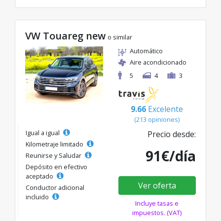
VW Touareg new
o similar
Automático
Aire acondicionado
5
4
3
9.66
Excelente
(213 opiniones)
Igual a igual
Precio desde:
Kilometraje limitado
91€/día
Reunirse y Saludar
Depósito en efectivo
aceptado
Ver oferta
Conductor adicional
incluido
Incluye tasas e
impuestos. (VAT)