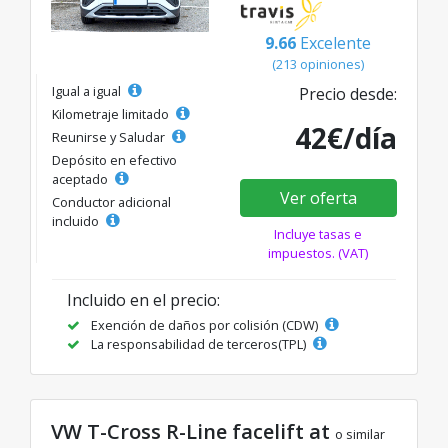
9.66
Excelente
(213 opiniones)
Igual a igual
Precio desde:
Kilometraje limitado
42€/día
Reunirse y Saludar
Depósito en efectivo
aceptado
Ver oferta
Conductor adicional
incluido
Incluye tasas e
impuestos. (VAT)
Incluido en el precio:
Exención de daños por colisión (CDW)
La responsabilidad de terceros(TPL)
VW T-Cross R-Line facelift at
o similar