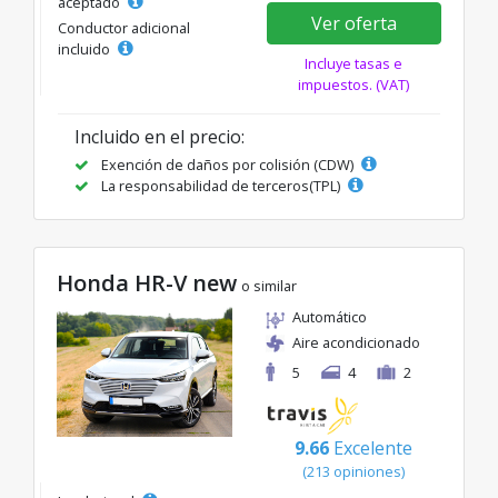
aceptado
Ver oferta
Conductor adicional
incluido
Incluye tasas e
impuestos. (VAT)
Incluido en el precio:
Exención de daños por colisión (CDW)
La responsabilidad de terceros(TPL)
Honda HR-V new
o similar
Automático
Aire acondicionado
5
4
2
9.66
Excelente
(213 opiniones)