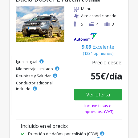
o similar
Manual
Aire acondicionado
5
4
3
9.09
Excelente
(1231 opiniones)
Igual a igual
Precio desde:
Kilometraje ilimitado
55€/día
Reunirse y Saludar
Conductor adicional
incluido
Ver oferta
Incluye tasas e
impuestos. (VAT)
Incluido en el precio:
Exención de daños por colisión (CDW)