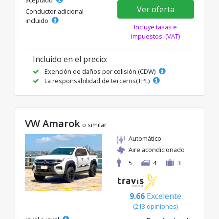
aceptado
Ver oferta
Conductor adicional
incluido
Incluye tasas e
impuestos. (VAT)
Incluido en el precio:
Exención de daños por colisión (CDW)
La responsabilidad de terceros(TPL)
VW Amarok
o similar
Automático
Aire acondicionado
5
4
3
9.66
Excelente
(213 opiniones)