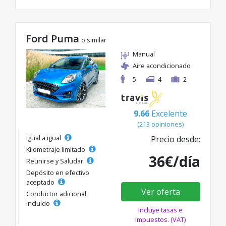
Ford Puma
o similar
Manual
Aire acondicionado
5
4
2
9.66
Excelente
(213 opiniones)
Igual a igual
Precio desde:
Kilometraje limitado
36€/día
Reunirse y Saludar
Depósito en efectivo
aceptado
Ver oferta
Conductor adicional
incluido
Incluye tasas e
impuestos. (VAT)