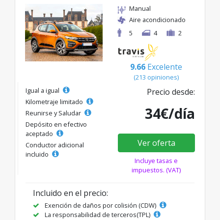
Manual
Aire acondicionado
5
4
2
9.66
Excelente
(213 opiniones)
Igual a igual
Precio desde:
Kilometraje limitado
34€/día
Reunirse y Saludar
Depósito en efectivo
aceptado
Ver oferta
Conductor adicional
incluido
Incluye tasas e
impuestos. (VAT)
Incluido en el precio:
Exención de daños por colisión (CDW)
La responsabilidad de terceros(TPL)