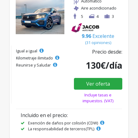
Automático
Aire acondicionado
5
4
3
9.96
Excelente
(31 opiniones)
Igual a igual
Precio desde:
Kilometraje ilimitado
130€/día
Reunirse y Saludar
Ver oferta
Incluye tasas e
impuestos. (VAT)
Incluido en el precio:
Exención de daños por colisión (CDW)
La responsabilidad de terceros(TPL)