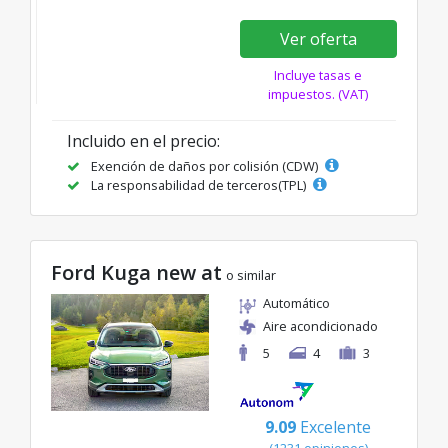
Ver oferta
Incluye tasas e
impuestos. (VAT)
Incluido en el precio:
Exención de daños por colisión (CDW)
La responsabilidad de terceros(TPL)
Ford Kuga new at
o similar
Automático
Aire acondicionado
5
4
3
9.09
Excelente
(1231 opiniones)