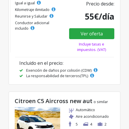
Igual a igual
Precio desde:
Kilometraje ilimitado
55€/día
Reunirse y Saludar
Conductor adicional
incluido
Ver oferta
Incluye tasas e
impuestos. (VAT)
Incluido en el precio:
Exención de daños por colisión (CDW)
La responsabilidad de terceros(TPL)
Citroen C5 Aircross new aut
o similar
Automático
Aire acondicionado
5
4
2