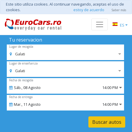
Este sitio utiliza cookies. Al continuar navegando, aceptas el uso de
cookies.
estoy de acuerdo
Saber más
ES
Tu reservacion
Lugar de recogida
Galati
Lugar de enseñanza
Galati
Fecha de recogida
Sáb.,
08
Agosto
14:00 PM
Fecha de entrega
Mar.,
11
Agosto
14:00 PM
Buscar autos