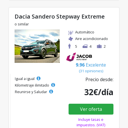
Dacia Sandero Stepway Extreme
o similar
Automático
Aire acondicionado
5
4
2
9.96
Excelente
(31 opiniones)
Igual a igual
Precio desde:
Kilometraje ilimitado
32€/día
Reunirse y Saludar
Ver oferta
Incluye tasas e
impuestos. (VAT)