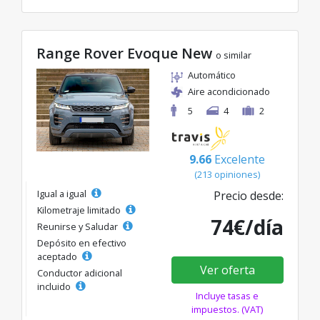
Range Rover Evoque New
o similar
Automático
Aire acondicionado
5
4
2
9.66
Excelente
(213 opiniones)
Igual a igual
Precio desde:
Kilometraje limitado
74€/día
Reunirse y Saludar
Depósito en efectivo
aceptado
Ver oferta
Conductor adicional
incluido
Incluye tasas e
impuestos. (VAT)