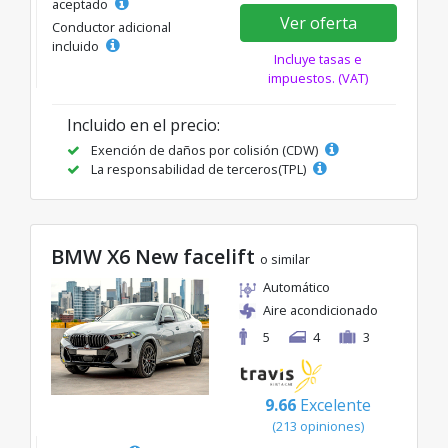
aceptado
Ver oferta
Conductor adicional
incluido
Incluye tasas e
impuestos. (VAT)
Incluido en el precio:
Exención de daños por colisión (CDW)
La responsabilidad de terceros(TPL)
BMW X6 New facelift
o similar
Automático
Aire acondicionado
5
4
3
9.66
Excelente
(213 opiniones)