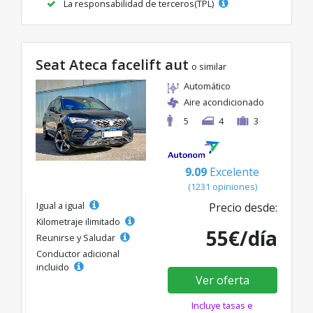
La responsabilidad de terceros(TPL)
Seat Ateca facelift aut
o similar
Automático
Aire acondicionado
5
4
3
9.09
Excelente
(1231 opiniones)
Igual a igual
Precio desde:
Kilometraje ilimitado
55€/día
Reunirse y Saludar
Conductor adicional
incluido
Ver oferta
Incluye tasas e