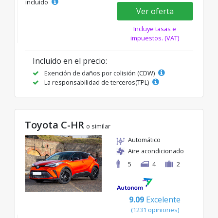
incluido
Ver oferta
Incluye tasas e
impuestos. (VAT)
Incluido en el precio:
Exención de daños por colisión (CDW)
La responsabilidad de terceros(TPL)
Toyota C-HR
o similar
Automático
Aire acondicionado
5
4
2
9.09
Excelente
(1231 opiniones)