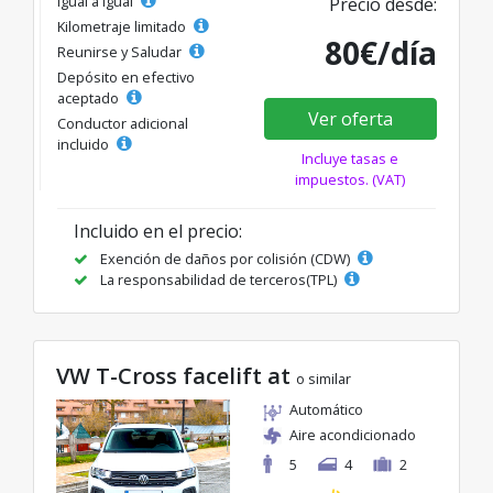
Igual a igual
Precio desde:
Kilometraje limitado
80€/día
Reunirse y Saludar
Depósito en efectivo
aceptado
Ver oferta
Conductor adicional
incluido
Incluye tasas e
impuestos. (VAT)
Incluido en el precio:
Exención de daños por colisión (CDW)
La responsabilidad de terceros(TPL)
VW T-Cross facelift at
o similar
Automático
Aire acondicionado
5
4
2