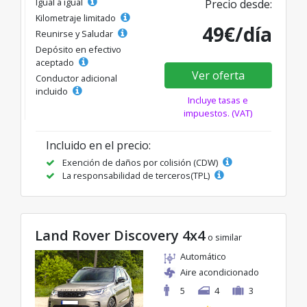
Igual a igual
Precio desde:
Kilometraje limitado
49€/día
Reunirse y Saludar
Depósito en efectivo
aceptado
Ver oferta
Conductor adicional
incluido
Incluye tasas e
impuestos. (VAT)
Incluido en el precio:
Exención de daños por colisión (CDW)
La responsabilidad de terceros(TPL)
Land Rover Discovery 4x4
o similar
Automático
Aire acondicionado
5
4
3