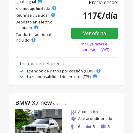
Igual a igual
Precio desde:
Kilometraje limitado
117€/día
Reunirse y Saludar
Depósito en efectivo
aceptado
Ver oferta
Conductor adicional
incluido
Incluye tasas e
impuestos. (VAT)
Incluido en el precio:
Exención de daños por colisión (CDW)
La responsabilidad de terceros(TPL)
BMW X7 new
o similar
Automático
Aire acondicionado
6
5
3