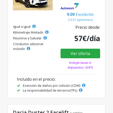
9.09
Excelente
(1231 opiniones)
Igual a igual
Precio desde:
Kilometraje ilimitado
57€/día
Reunirse y Saludar
Conductor adicional
incluido
Ver oferta
Incluye tasas e
impuestos. (VAT)
Incluido en el precio:
Exención de daños por colisión (CDW)
La responsabilidad de terceros(TPL)
Dacia Duster 2 Facelift