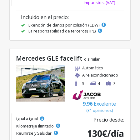
impuestos. (VAT)
Incluido en el precio:
Exención de daños por colisión (CDW)
La responsabilidad de terceros(TPL)
Mercedes GLE facelift
o similar
Automático
Aire acondicionado
5
4
3
9.96
Excelente
(31 opiniones)
Igual a igual
Precio desde:
Kilometraje ilimitado
130€/día
Reunirse y Saludar