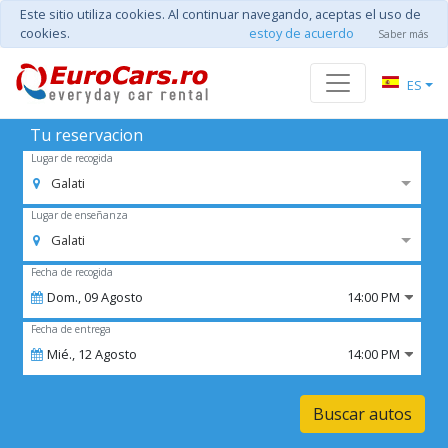
Este sitio utiliza cookies. Al continuar navegando, aceptas el uso de
cookies.
estoy de acuerdo
Saber más
ES
Tu reservacion
Lugar de recogida
Galati
Lugar de enseñanza
Galati
Fecha de recogida
Dom.,
09
Agosto
14:00 PM
Fecha de entrega
Mié.,
12
Agosto
14:00 PM
Buscar autos