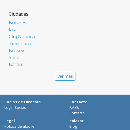
Ciudades
Bucarest
Iasi
Cluj Napoca
Timisoara
Brasov
Sibiu
Bacau
Oradea
Ver más
Arad
Piatra Neamt
Constanta
Galati
Socios de Eurocars
Contacto
Suceava
Login Socios
F.A.Q.
Targu Mures
Contacto
Focsani
Legal
enlazar
Política de alquiler
Blog
Targoviste