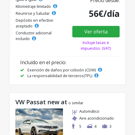
Precio desde:
Kilometraje limitado
56€/día
Reunirse y Saludar
Depósito en efectivo
aceptado
Ver oferta
Conductor adicional
incluido
Incluye tasas e
impuestos. (VAT)
Incluido en el precio:
Exención de daños por colisión (CDW)
La responsabilidad de terceros(TPL)
VW Passat new at
o similar
Automático
Aire acondicionado
5
4
3