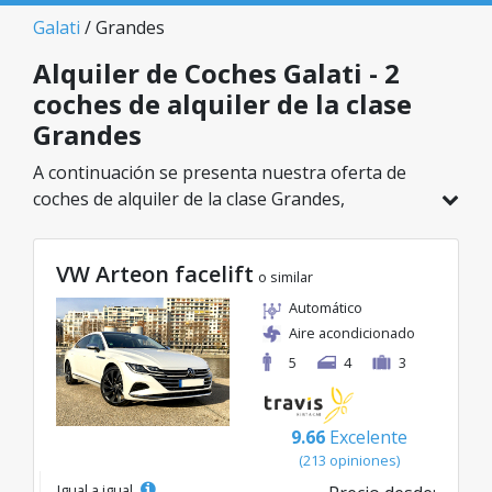
Galati
/ Grandes
Alquiler de Coches Galati - 2
coches de alquiler de la clase
Grandes
A continuación se presenta nuestra oferta de
coches de alquiler de la clase Grandes,
disponible en Galati. De un total de 2 vehículos
en esta ubicación, puedes elegir el modelo ideal
VW Arteon facelift
de la categoría seleccionada, con tarifas
o similar
excelentes desde solo 56€/día.
Automático
Aire acondicionado
5
4
3
9.66
Excelente
(213 opiniones)
Igual a igual