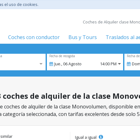
tas el uso de cookies.
Coches de Alquiler clase Mono
Coches con conductor
Bus y Tours
Traslados al 
za
Fecha de recogida
Fecha de
Jue.,
06
Agosto
14:00 PM
Dom
 3 coches de alquiler de la clase Mon
 coches de alquiler de la clase Monovolumen, disponible en G
a categoría seleccionada, con tarifas excelentes desde solo 5
 similar
Igual a igual