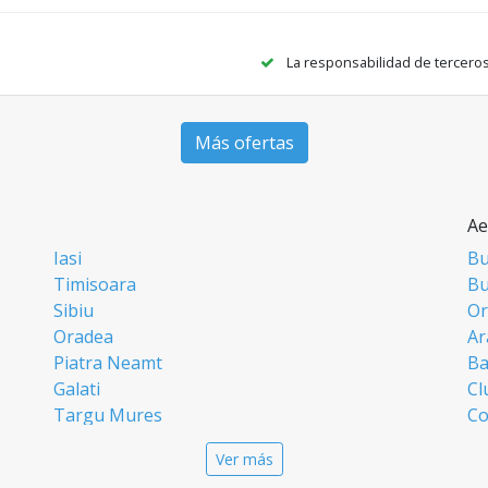
La responsabilidad de tercero
Más ofertas
Ae
Iasi
Bu
Timisoara
Bu
Sibiu
Or
Oradea
Ar
Piatra Neamt
Ba
Galati
Cl
Targu Mures
Co
Targoviste
Ia
Ver más
Craiova
Si