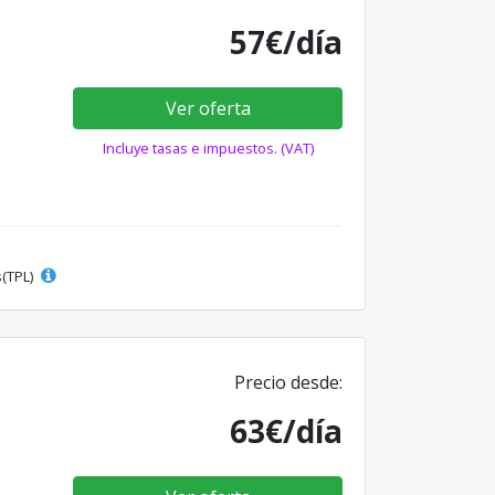
57€/día
Ver oferta
Incluye tasas e impuestos. (VAT)
s(TPL)
Precio desde:
63€/día