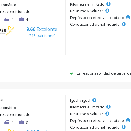
Kilometraje limitado
utomático
Reunirse y Saludar
ire acondicionado
Depósito en efectivo aceptado
4
4
Conductor adicional incluido
9.66
Excelente
(213 opiniones)
La responsabilidad de tercero
lar
Igual a igual
Kilometraje limitado
utomático
Reunirse y Saludar
ire acondicionado
Depósito en efectivo aceptado
4
3
Conductor adicional incluido