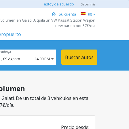
estoy de acuerdo
Saber más
Su cuenta
ES
volumen en Galati. Alquila un VW Passat Station Wagon
new barato por 57€/día
aeropuerto
 entrega
Buscar autos
.,
09
Agosto
14:00 PM
ovolumen
alati. De un total de 3 vehículos en esta
7€/día.
Precio desde: