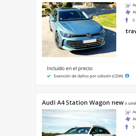
A
A
5
Incluido en el precio:
Exención de daños por colisión (CDW)
Audi A4 Station Wagon new
o simi
A
A
5