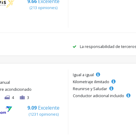
9.66
Excelente
(213 opiniones)
La responsabilidad de tercero
Igual a igual
Kilometraje ilimitado
anual
Reunirse y Saludar
ire acondicionado
Conductor adicional incluido
4
3
9.09
Excelente
(1231 opiniones)