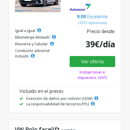
9.09
Excelente
(1231 opiniones)
Igual a igual
Precio desde:
Kilometraje ilimitado
39€/día
Reunirse y Saludar
Conductor adicional
incluido
Ver oferta
Incluye tasas e
impuestos. (VAT)
Incluido en el precio:
Exención de daños por colisión (CDW)
La responsabilidad de terceros(TPL)
VW Polo facelift