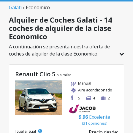
Galati
/ Economico
Alquiler de Coches Galati - 14
coches de alquiler de la clase
Economico
A continuación se presenta nuestra oferta de
coches de alquiler de la clase Economico,
disponible en Galati. De un total de 14 vehículos
en esta ubicación, puedes elegir el modelo ideal
Renault Clio 5
de la categoría seleccionada, con tarifas
o similar
excelentes desde solo 26€/día.
Manual
Aire acondicionado
5
4
2
9.96
Excelente
(31 opiniones)
Igual a igual
Precio desde: