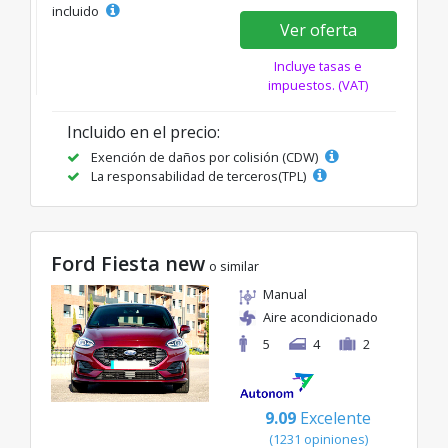
incluido
Ver oferta
Incluye tasas e
impuestos. (VAT)
Incluido en el precio:
Exención de daños por colisión (CDW)
La responsabilidad de terceros(TPL)
Ford Fiesta new
o similar
Manual
Aire acondicionado
5
4
2
9.09
Excelente
(1231 opiniones)