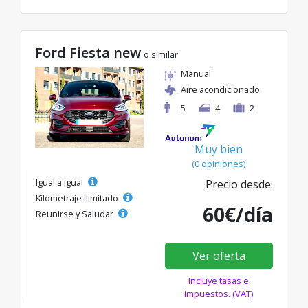
Ford Fiesta new
o similar
Manual
Aire acondicionado
5
4
2
Muy bien
(0 opiniones)
Igual a igual
Precio desde:
Kilometraje ilimitado
60€/día
Reunirse y Saludar
Ver oferta
Incluye tasas e
impuestos. (VAT)