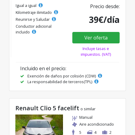
Igual a igual
Precio desde:
Kilometraje ilimitado
39€/día
Reunirse y Saludar
Conductor adicional
incluido
Ver oferta
Incluye tasas e
impuestos. (VAT)
Incluido en el precio:
Exención de daños por colisión (CDW)
La responsabilidad de terceros(TPL)
Renault Clio 5 facelift
o similar
Manual
Aire acondicionado
5
4
2