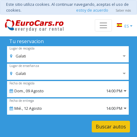
Este sitio utiliza cookies. Al continuar navegando, aceptas el uso de
cookies.
estoy de acuerdo
Saber más
ES
Tu reservacion
Lugar de recogida
Galati
Lugar de enseñanza
Galati
Fecha de recogida
Dom.,
09
Agosto
14:00 PM
Fecha de entrega
Mié.,
12
Agosto
14:00 PM
Buscar autos