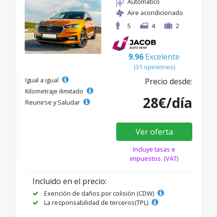
Automático
Aire acondicionado
5
4
2
9.96
Excelente
(31 opiniones)
Igual a igual
Precio desde:
Kilometraje ilimitado
28€/día
Reunirse y Saludar
Ver oferta
Incluye tasas e
impuestos. (VAT)
Incluido en el precio:
Exención de daños por colisión (CDW)
La responsabilidad de terceros(TPL)