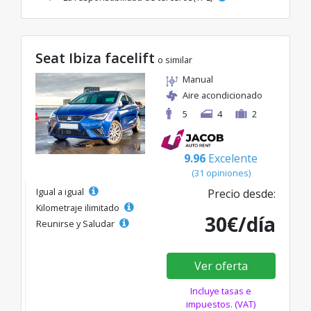
Seat Ibiza facelift
o similar
Manual
Aire acondicionado
5
4
2
9.96
Excelente
(31 opiniones)
Igual a igual
Precio desde:
Kilometraje ilimitado
30€/día
Reunirse y Saludar
Ver oferta
Incluye tasas e
impuestos. (VAT)