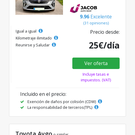
9.96
Excelente
(31 opiniones)
Igual a igual
Precio desde:
Kilometraje ilimitado
25€/día
Reunirse y Saludar
Ver oferta
Incluye tasas e
impuestos. (VAT)
Incluido en el precio:
Exención de daños por colisión (CDW)
La responsabilidad de terceros(TPL)
Toyota Aygo
o similar