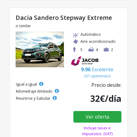
Dacia Sandero Stepway Extreme
o similar
Automático
Aire acondicionado
5
4
2
9.96
Excelente
(31 opiniones)
Igual a igual
Precio desde:
Kilometraje ilimitado
32€/día
Reunirse y Saludar
Ver oferta
Incluye tasas e
impuestos. (VAT)