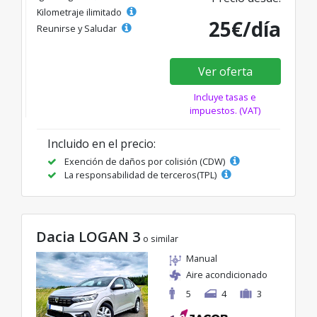
Kilometraje ilimitado
25€/día
Reunirse y Saludar
Ver oferta
Incluye tasas e
impuestos. (VAT)
Incluido en el precio:
Exención de daños por colisión (CDW)
La responsabilidad de terceros(TPL)
Dacia LOGAN 3
o similar
Manual
Aire acondicionado
5
4
3