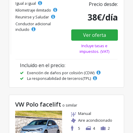
Igual a igual
Precio desde:
Kilometraje ilimitado
38€/día
Reunirse y Saludar
Conductor adicional
incluido
Ver oferta
Incluye tasas e
impuestos. (VAT)
Incluido en el precio:
Exención de daños por colisión (CDW)
La responsabilidad de terceros(TPL)
VW Polo facelift
o similar
Manual
Aire acondicionado
5
4
2