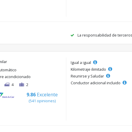
La responsabilidad de tercero
milar
Igual a igual
Kilometraje ilimitado
utomático
Reunirse y Saludar
ire acondicionado
Conductor adicional incluido
4
2
9.86
Excelente
(541 opiniones)