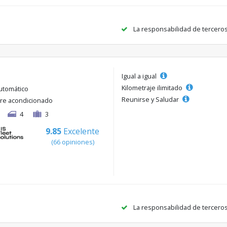
La responsabilidad de tercero
Igual a igual
Kilometraje ilimitado
utomático
Reunirse y Saludar
ire acondicionado
4
3
9.85
Excelente
(66 opiniones)
La responsabilidad de tercero