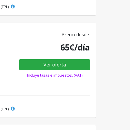
s(TPL)
Precio desde:
65€/día
Ver oferta
Incluye tasas e impuestos. (VAT)
s(TPL)