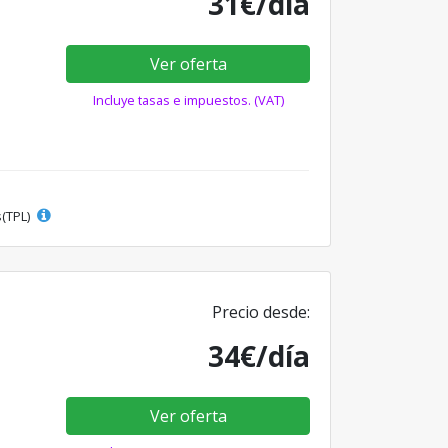
31€/día
Ver oferta
Incluye tasas e impuestos. (VAT)
s(TPL)
Precio desde:
34€/día
Ver oferta