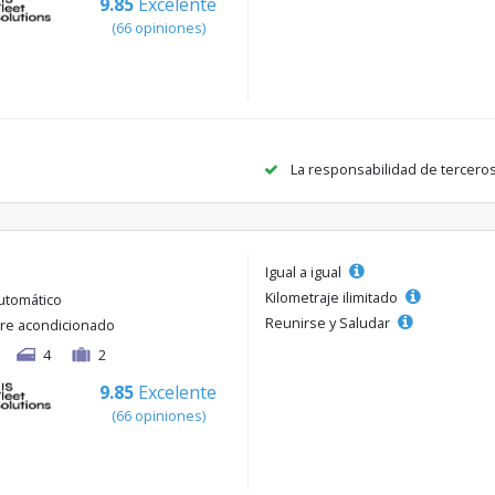
9.85
Excelente
(66 opiniones)
La responsabilidad de tercero
Igual a igual
Kilometraje ilimitado
utomático
Reunirse y Saludar
ire acondicionado
4
2
9.85
Excelente
(66 opiniones)