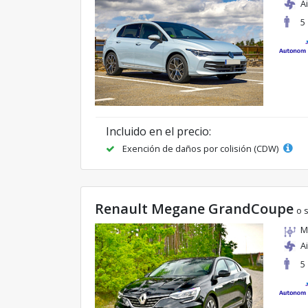
A
5
Incluido en el precio:
Exención de daños por colisión (CDW)
Renault Megane GrandCoupe
o s
M
A
5