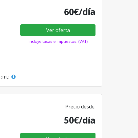
60€/día
Ver oferta
Incluye tasas e impuestos. (VAT)
s(TPL)
Precio desde:
50€/día