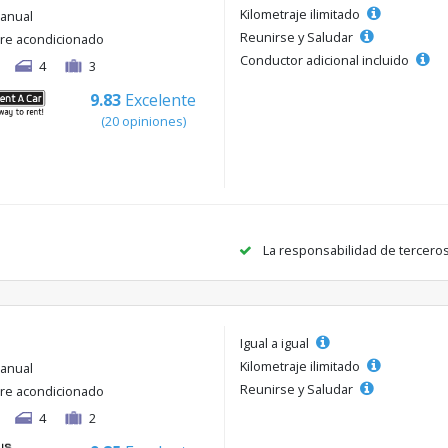
Kilometraje ilimitado
anual
Reunirse y Saludar
ire acondicionado
Conductor adicional incluido
4
3
9.83
Excelente
(20 opiniones)
La responsabilidad de tercero
Igual a igual
Kilometraje ilimitado
anual
Reunirse y Saludar
ire acondicionado
4
2