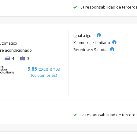
La responsabilidad de tercero
Igual a igual
Kilometraje ilimitado
utomático
Reunirse y Saludar
ire acondicionado
4
3
9.85
Excelente
(66 opiniones)
La responsabilidad de tercero