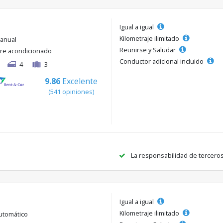
Igual a igual
Kilometraje ilimitado
anual
Reunirse y Saludar
ire acondicionado
Conductor adicional incluido
4
3
9.86
Excelente
(541 opiniones)
La responsabilidad de tercero
Igual a igual
Kilometraje ilimitado
utomático