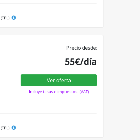
s(TPL)
Precio desde:
55€/día
Ver oferta
Incluye tasas e impuestos. (VAT)
s(TPL)