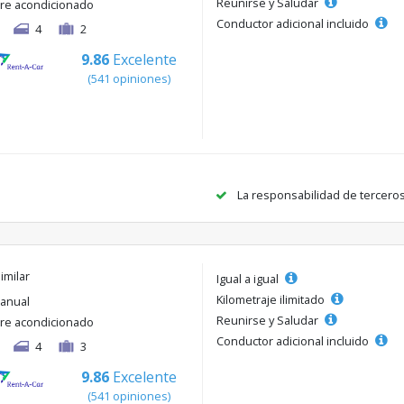
Reunirse y Saludar
ire acondicionado
Conductor adicional incluido
4
2
9.86
Excelente
(541 opiniones)
La responsabilidad de tercero
imilar
Igual a igual
Kilometraje ilimitado
anual
Reunirse y Saludar
ire acondicionado
Conductor adicional incluido
4
3
9.86
Excelente
(541 opiniones)