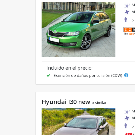
M
A
5
Incluido en el precio:
Exención de daños por colisión (CDW)
Hyundai I30 new
o similar
M
A
5