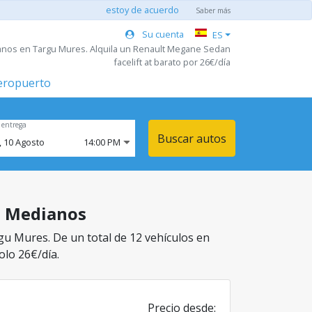
estoy de acuerdo
Saber más
Su cuenta
ES
anos en Targu Mures. Alquila un Renault Megane Sedan
facelift at barato por 26€/día
aeropuerto
 entrega
Buscar autos
,
10
Agosto
14:00 PM
se Medianos
gu Mures. De un total de 12 vehículos en
olo 26€/día.
Precio desde: