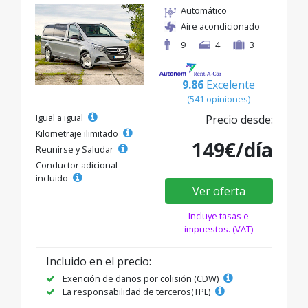
Automático
Aire acondicionado
9
4
3
9.86
Excelente
(541 opiniones)
Igual a igual
Precio desde:
Kilometraje ilimitado
149€/día
Reunirse y Saludar
Conductor adicional
incluido
Ver oferta
Incluye tasas e
impuestos. (VAT)
Incluido en el precio:
Exención de daños por colisión (CDW)
La responsabilidad de terceros(TPL)