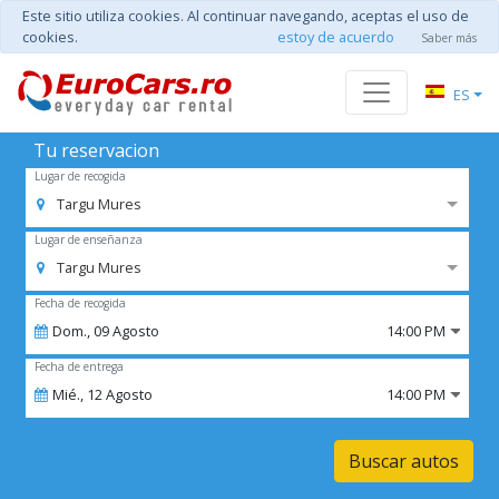
Este sitio utiliza cookies. Al continuar navegando, aceptas el uso de
cookies.
estoy de acuerdo
Saber más
ES
Tu reservacion
Lugar de recogida
Targu Mures
Lugar de enseñanza
Targu Mures
Fecha de recogida
Dom.,
09
Agosto
14:00 PM
Fecha de entrega
Mié.,
12
Agosto
14:00 PM
Buscar autos