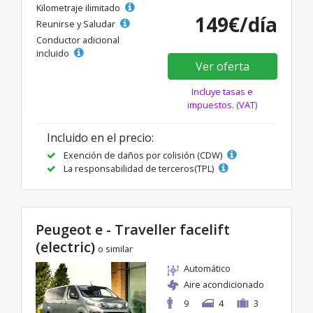
Kilometraje ilimitado
149€/día
Reunirse y Saludar
Conductor adicional
incluido
Ver oferta
Incluye tasas e
impuestos. (VAT)
Incluido en el precio:
Exención de daños por colisión (CDW)
La responsabilidad de terceros(TPL)
Peugeot e - Traveller facelift
(electric)
o similar
Automático
Aire acondicionado
9
4
3