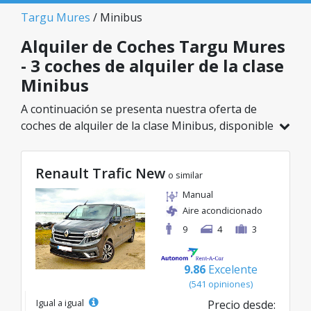
Targu Mures
/ Minibus
Alquiler de Coches Targu Mures
- 3 coches de alquiler de la clase
Minibus
A continuación se presenta nuestra oferta de
coches de alquiler de la clase Minibus, disponible
en Targu Mures. De un total de 3 vehículos en
esta ubicación, puedes elegir el modelo ideal de
Renault Trafic New
la categoría seleccionada, con tarifas excelentes
o similar
desde solo 110€/día.
Manual
Aire acondicionado
9
4
3
9.86
Excelente
(541 opiniones)
Igual a igual
Precio desde: