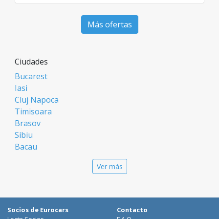
Más ofertas
Ciudades
Bucarest
Iasi
Cluj Napoca
Timisoara
Brasov
Sibiu
Bacau
Oradea
Ver más
Arad
Piatra Neamt
Constanta
Galati
Socios de Eurocars
Contacto
Suceava