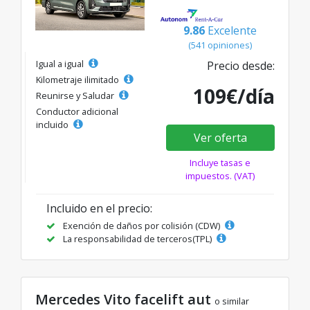
9.86
Excelente
(541 opiniones)
Igual a igual
Precio desde:
Kilometraje ilimitado
109€/día
Reunirse y Saludar
Conductor adicional
incluido
Ver oferta
Incluye tasas e
impuestos. (VAT)
Incluido en el precio:
Exención de daños por colisión (CDW)
La responsabilidad de terceros(TPL)
Mercedes Vito facelift aut
o similar