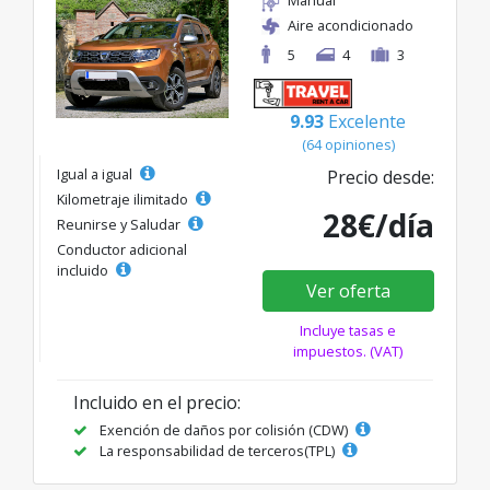
Aire acondicionado
5
4
3
9.93
Excelente
(64 opiniones)
Igual a igual
Precio desde:
Kilometraje ilimitado
28€/día
Reunirse y Saludar
Conductor adicional
incluido
Ver oferta
Incluye tasas e
impuestos. (VAT)
Incluido en el precio:
Exención de daños por colisión (CDW)
La responsabilidad de terceros(TPL)