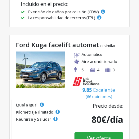
Incluido en el precio:
Exención de daños por colisión (CDW)
La responsabilidad de terceros(TPL)
Ford Kuga facelift automat
o similar
Automático
Aire acondicionado
5
4
3
9.85
Excelente
(66 opiniones)
Igual a igual
Precio desde:
Kilometraje ilimitado
80€/día
Reunirse y Saludar
Ver oferta