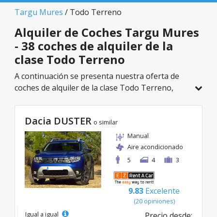
Targu Mures
/ Todo Terreno
Alquiler de Coches Targu Mures
- 38 coches de alquiler de la
clase Todo Terreno
A continuación se presenta nuestra oferta de
coches de alquiler de la clase Todo Terreno,
disponible en Targu Mures. De un total de 38
vehículos en esta ubicación, puedes elegir el
Dacia DUSTER
modelo ideal de la categoría seleccionada, con
o similar
tarifas excelentes desde solo 20€/día.
Manual
Aire acondicionado
5
4
3
9.83
Excelente
(20 opiniones)
Igual a igual
Precio desde: