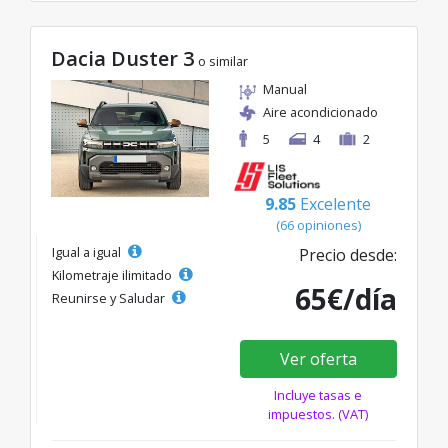
Dacia Duster 3
o similar
Manual
Aire acondicionado
5
4
2
9.85
Excelente
(66 opiniones)
Igual a igual
Precio desde:
Kilometraje ilimitado
65€/día
Reunirse y Saludar
Ver oferta
Incluye tasas e
impuestos. (VAT)