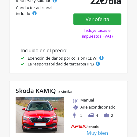
22€/día
Reunirse y Saludar
Conductor adicional
incluido
Ver oferta
Incluye tasas e
impuestos. (VAT)
Incluido en el precio:
Exención de daños por colisión (CDW)
La responsabilidad de terceros(TPL)
Skoda KAMIQ
o similar
Manual
Aire acondicionado
5
4
2
Muy bien