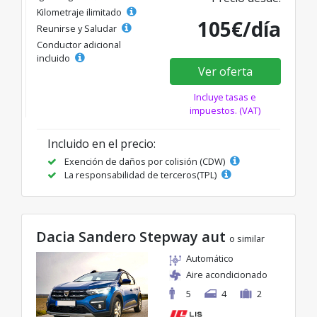
Kilometraje ilimitado
105€/día
Reunirse y Saludar
Conductor adicional
incluido
Ver oferta
Incluye tasas e
impuestos. (VAT)
Incluido en el precio:
Exención de daños por colisión (CDW)
La responsabilidad de terceros(TPL)
Dacia Sandero Stepway aut
o similar
Automático
Aire acondicionado
5
4
2