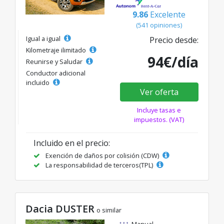
9.86
Excelente
(541 opiniones)
Igual a igual
Precio desde:
Kilometraje ilimitado
94€/día
Reunirse y Saludar
Conductor adicional
incluido
Ver oferta
Incluye tasas e
impuestos. (VAT)
Incluido en el precio:
Exención de daños por colisión (CDW)
La responsabilidad de terceros(TPL)
Dacia DUSTER
o similar
Manual