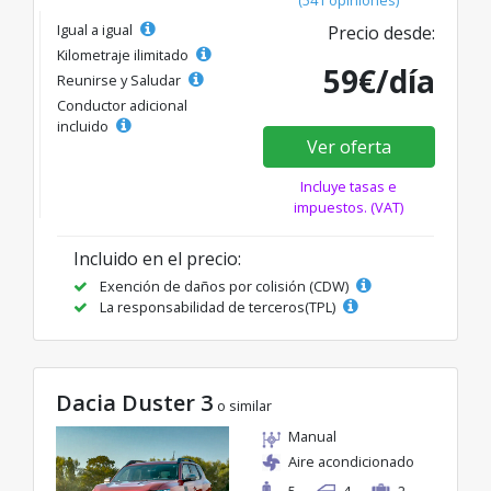
Igual a igual
Precio desde:
Kilometraje ilimitado
59€/día
Reunirse y Saludar
Conductor adicional
incluido
Ver oferta
Incluye tasas e
impuestos. (VAT)
Incluido en el precio:
Exención de daños por colisión (CDW)
La responsabilidad de terceros(TPL)
Dacia Duster 3
o similar
Manual
Aire acondicionado
5
4
2