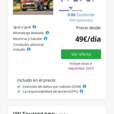
9.86
Excelente
(541 opiniones)
Igual a igual
Precio desde:
Kilometraje ilimitado
49€/día
Reunirse y Saludar
Conductor adicional
incluido
Ver oferta
Incluye tasas e
impuestos. (VAT)
Incluido en el precio:
Exención de daños por colisión (CDW)
La responsabilidad de terceros(TPL)
VW Touareg new