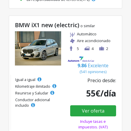
BMW iX1 new (electric)
o similar
Automático
Aire acondicionado
5
4
2
9.86
Excelente
(541 opiniones)
Igual a igual
Precio desde:
Kilometraje ilimitado
55€/día
Reunirse y Saludar
Conductor adicional
incluido
Ver oferta
Incluye tasas e
impuestos. (VAT)