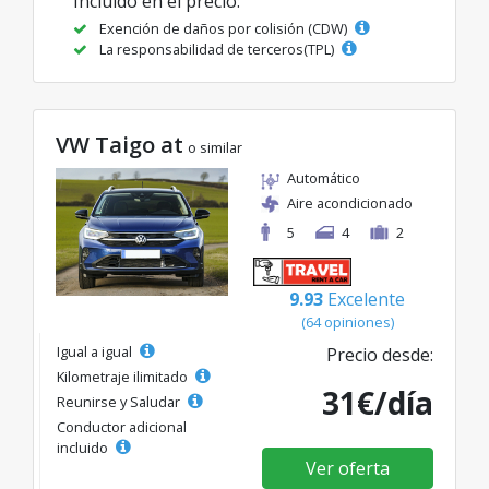
Incluido en el precio:
Exención de daños por colisión (CDW)
La responsabilidad de terceros(TPL)
VW Taigo at
o similar
Automático
Aire acondicionado
5
4
2
9.93
Excelente
(64 opiniones)
Igual a igual
Precio desde:
Kilometraje ilimitado
31€/día
Reunirse y Saludar
Conductor adicional
incluido
Ver oferta