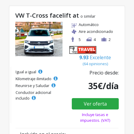
VW T-Cross facelift at
o similar
Automático
Aire acondicionado
5
4
2
9.93
Excelente
(64 opiniones)
Igual a igual
Precio desde:
Kilometraje ilimitado
35€/día
Reunirse y Saludar
Conductor adicional
incluido
Ver oferta
Incluye tasas e
impuestos. (VAT)