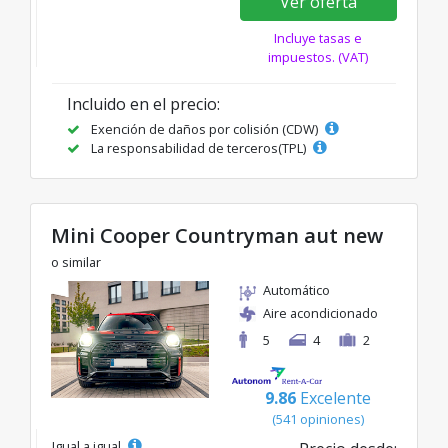
Ver oferta
Incluye tasas e
impuestos. (VAT)
Incluido en el precio:
Exención de daños por colisión (CDW)
La responsabilidad de terceros(TPL)
Mini Cooper Countryman aut new
o similar
Automático
Aire acondicionado
5
4
2
9.86
Excelente
(541 opiniones)
Igual a igual