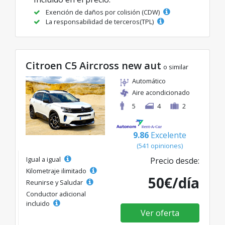
Exención de daños por colisión (CDW)
La responsabilidad de terceros(TPL)
Citroen C5 Aircross new aut
o similar
Automático
Aire acondicionado
5
4
2
9.86
Excelente
(541 opiniones)
Igual a igual
Precio desde:
Kilometraje ilimitado
50€/día
Reunirse y Saludar
Conductor adicional
incluido
Ver oferta