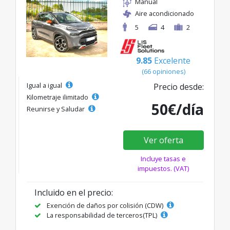
Manual
Aire acondicionado
5
4
2
9.85
Excelente
(66 opiniones)
Igual a igual
Precio desde:
Kilometraje ilimitado
50€/día
Reunirse y Saludar
Ver oferta
Incluye tasas e
impuestos. (VAT)
Incluido en el precio:
Exención de daños por colisión (CDW)
La responsabilidad de terceros(TPL)