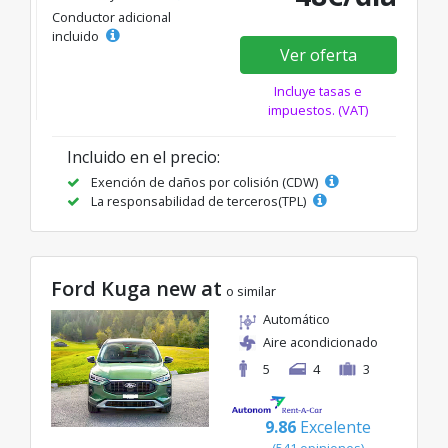
Conductor adicional
incluido
Ver oferta
Incluye tasas e
impuestos. (VAT)
Incluido en el precio:
Exención de daños por colisión (CDW)
La responsabilidad de terceros(TPL)
Ford Kuga new at
o similar
Automático
Aire acondicionado
5
4
3
9.86
Excelente
(541 opiniones)