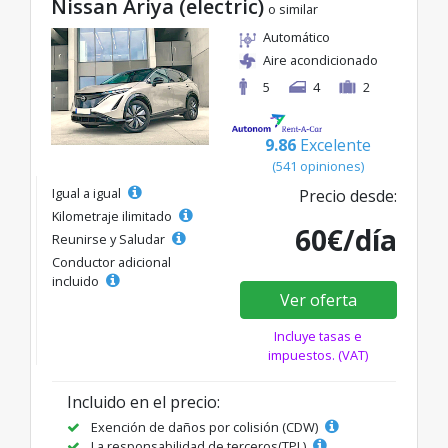
Nissan Ariya (electric)
o similar
Automático
Aire acondicionado
5
4
2
9.86
Excelente
(541 opiniones)
Igual a igual
Precio desde:
Kilometraje ilimitado
60€/día
Reunirse y Saludar
Conductor adicional
incluido
Ver oferta
Incluye tasas e
impuestos. (VAT)
Incluido en el precio:
Exención de daños por colisión (CDW)
La responsabilidad de terceros(TPL)