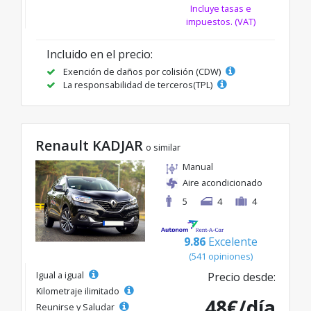
Incluye tasas e
impuestos. (VAT)
Incluido en el precio:
Exención de daños por colisión (CDW)
La responsabilidad de terceros(TPL)
Renault KADJAR
o similar
Manual
Aire acondicionado
5
4
4
9.86
Excelente
(541 opiniones)
Igual a igual
Precio desde:
Kilometraje ilimitado
48€/día
Reunirse y Saludar