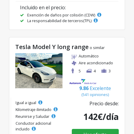
Incluido en el precio:
Exención de daños por colisión (CDW)
La responsabilidad de terceros(TPL)
Tesla Model Y long range
o similar
Automático
Aire acondicionado
5
4
3
9.86
Excelente
(541 opiniones)
Igual a igual
Precio desde:
Kilometraje ilimitado
142€/día
Reunirse y Saludar
Conductor adicional
incluido