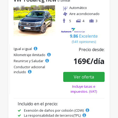
o similar
Automático
Aire acondicionado
5
4
3
9.86
Excelente
(541 opiniones)
Igual a igual
Precio desde:
Kilometraje ilimitado
169€/día
Reunirse y Saludar
Conductor adicional
incluido
Ver oferta
Incluye tasas e
impuestos. (VAT)
Incluido en el precio:
Exención de daños por colisión (CDW)
La responsabilidad de terceros(TPL)