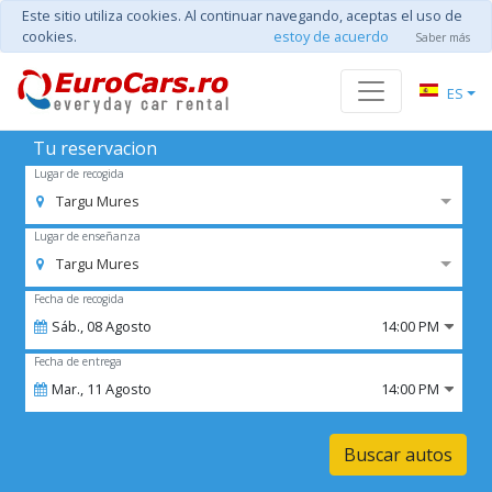
Este sitio utiliza cookies. Al continuar navegando, aceptas el uso de
cookies.
estoy de acuerdo
Saber más
ES
Tu reservacion
Lugar de recogida
Targu Mures
Lugar de enseñanza
Targu Mures
Fecha de recogida
Sáb.,
08
Agosto
14:00 PM
Fecha de entrega
Mar.,
11
Agosto
14:00 PM
Buscar autos