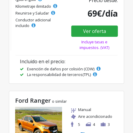
Precio desde:
Kilometraje ilimitado
69€/día
Reunirse y Saludar
Conductor adicional
incluido
Ver oferta
Incluye tasas e
impuestos. (VAT)
Incluido en el precio:
Exención de daños por colisión (CDW)
La responsabilidad de terceros(TPL)
Ford Ranger
o similar
Manual
Aire acondicionado
5
4
3