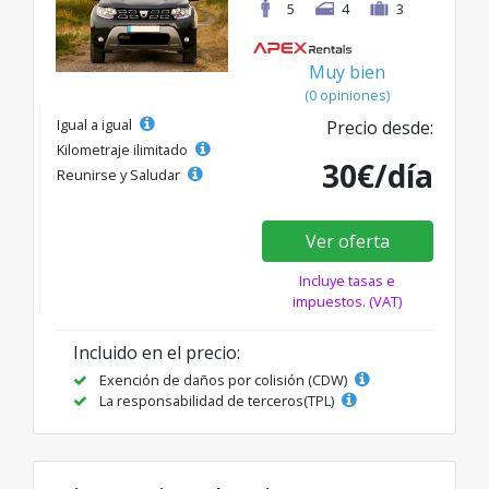
5
4
3
Muy bien
(0 opiniones)
Igual a igual
Precio desde:
Kilometraje ilimitado
30€/día
Reunirse y Saludar
Ver oferta
Incluye tasas e
impuestos. (VAT)
Incluido en el precio:
Exención de daños por colisión (CDW)
La responsabilidad de terceros(TPL)