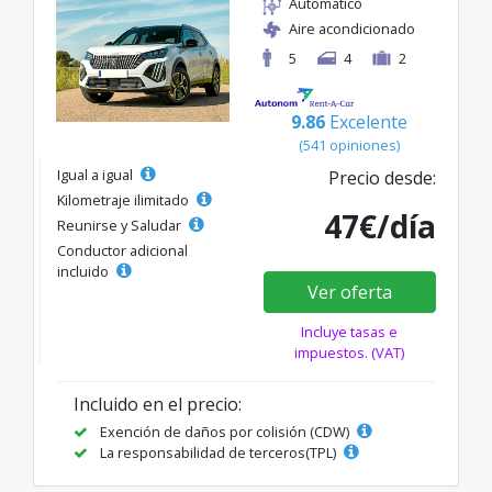
Automático
Aire acondicionado
5
4
2
9.86
Excelente
(541 opiniones)
Igual a igual
Precio desde:
Kilometraje ilimitado
47€/día
Reunirse y Saludar
Conductor adicional
incluido
Ver oferta
Incluye tasas e
impuestos. (VAT)
Incluido en el precio:
Exención de daños por colisión (CDW)
La responsabilidad de terceros(TPL)