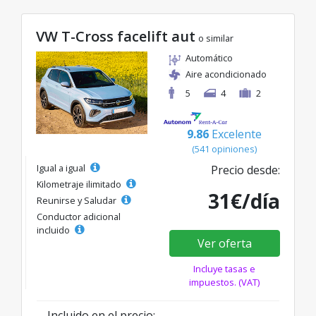
VW T-Cross facelift aut
o similar
Automático
Aire acondicionado
5
4
2
9.86
Excelente
(541 opiniones)
Igual a igual
Precio desde:
Kilometraje ilimitado
31€/día
Reunirse y Saludar
Conductor adicional
incluido
Ver oferta
Incluye tasas e
impuestos. (VAT)
Incluido en el precio: