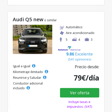
Audi Q5 new
o similar
Automático
Aire acondicionado
5
4
3
9.86
Excelente
(541 opiniones)
Igual a igual
Precio desde:
Kilometraje ilimitado
79€/día
Reunirse y Saludar
Conductor adicional
incluido
Ver oferta
Incluye tasas e
impuestos. (VAT)