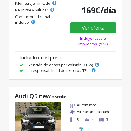
Kilometraje ilimitado
169€/día
Reunirse y Saludar
Conductor adicional
incluido
Ver oferta
Incluye tasas e
impuestos. (VAT)
Incluido en el precio:
Exención de daños por colisión (CDW)
La responsabilidad de terceros(TPL)
Audi Q5 new
o similar
Automático
Aire acondicionado
5
4
3