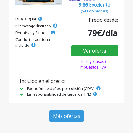
9.86
Excelente
(541 opiniones)
Igual a igual
Precio desde:
Kilometraje ilimitado
79€/día
Reunirse y Saludar
Conductor adicional
incluido
Ver oferta
Incluye tasas e
impuestos. (VAT)
Incluido en el precio:
Exención de daños por colisión (CDW)
La responsabilidad de terceros(TPL)
Más ofertas