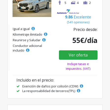
5
4
2
9.86
Excelente
(541 opiniones)
Igual a igual
Precio desde:
Kilometraje ilimitado
55€/día
Reunirse y Saludar
Conductor adicional
incluido
Ver oferta
Incluye tasas e
impuestos. (VAT)
Incluido en el precio:
Exención de daños por colisión (CDW)
La responsabilidad de terceros(TPL)