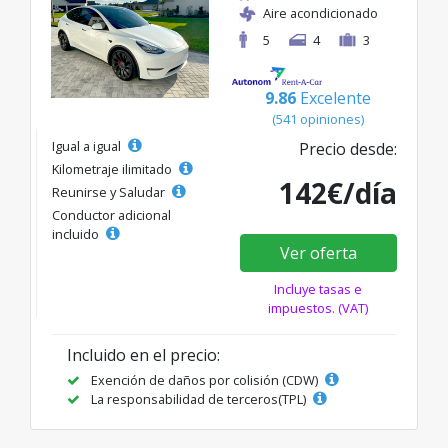
Aire acondicionado
5
4
3
9.86
Excelente
(541 opiniones)
Igual a igual
Precio desde:
Kilometraje ilimitado
142€/día
Reunirse y Saludar
Conductor adicional
incluido
Ver oferta
Incluye tasas e
impuestos. (VAT)
Incluido en el precio:
Exención de daños por colisión (CDW)
La responsabilidad de terceros(TPL)