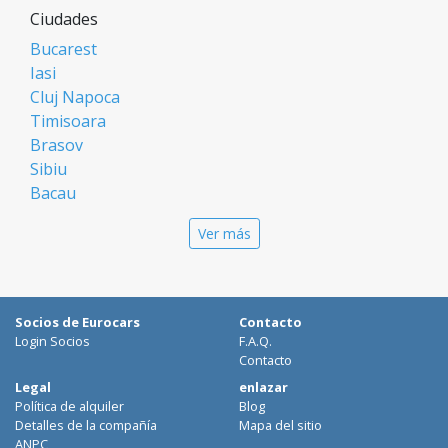
Ciudades
Bucarest
Iasi
Cluj Napoca
Timisoara
Brasov
Sibiu
Bacau
Oradea
Ver más
Arad
Piatra Neamt
Constanta
Galati
Socios de Eurocars
Contacto
Suceava
Login Socios
F.A.Q.
Targu Mures
Contacto
Focsani
Legal
enlazar
Política de alquiler
Blog
Targoviste
Detalles de la compañía
Mapa del sitio
Ploiesti
ANPC