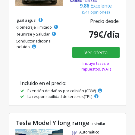
9.86
Excelente
(541 opiniones)
Igual a igual
Precio desde:
Kilometraje ilimitado
79€/día
Reunirse y Saludar
Conductor adicional
incluido
Ver oferta
Incluye tasas e
impuestos. (VAT)
Incluido en el precio:
Exención de daños por colisión (CDW)
La responsabilidad de terceros(TPL)
Tesla Model Y long range
o similar
Automático