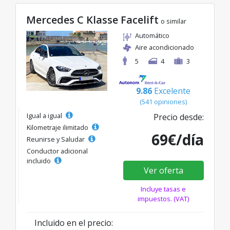
Mercedes C Klasse Facelift
o similar
Automático
Aire acondicionado
5
4
3
9.86
Excelente
(541 opiniones)
Igual a igual
Precio desde:
Kilometraje ilimitado
69€/día
Reunirse y Saludar
Conductor adicional
incluido
Ver oferta
Incluye tasas e
impuestos. (VAT)
Incluido en el precio: