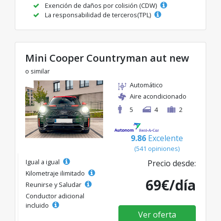
Exención de daños por colisión (CDW)
La responsabilidad de terceros(TPL)
Mini Cooper Countryman aut new
o similar
Automático
Aire acondicionado
5
4
2
9.86
Excelente
(541 opiniones)
Igual a igual
Precio desde:
Kilometraje ilimitado
69€/día
Reunirse y Saludar
Conductor adicional
incluido
Ver oferta