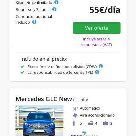
Kilometraje ilimitado
55€/día
Reunirse y Saludar
Conductor adicional
incluido
Ver oferta
Incluye tasas e
impuestos. (VAT)
Incluido en el precio:
Exención de daños por colisión (CDW)
La responsabilidad de terceros(TPL)
Mercedes GLC New
o similar
Automático
Aire acondicionado
5
4
3