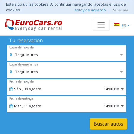
Este sitio utiliza cookies. Al continuar navegando, aceptas el uso de
cookies.
estoy de acuerdo
Saber más
ES
Tu reservacion
Lugar de recogida
Targu Mures
Lugar de enseñanza
Targu Mures
Fecha de recogida
Sáb.,
08
Agosto
14:00 PM
Fecha de entrega
Mar.,
11
Agosto
14:00 PM
Buscar autos