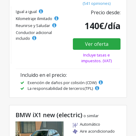
(541 opiniones)
Igual a igual
Precio desde:
Kilometraje ilimitado
140€/día
Reunirse y Saludar
Conductor adicional
incluido
Ver oferta
Incluye tasas e
impuestos. (VAT)
Incluido en el precio:
Exención de daños por colisión (CDW)
La responsabilidad de terceros(TPL)
BMW iX1 new (electric)
o similar
Automático
Aire acondicionado