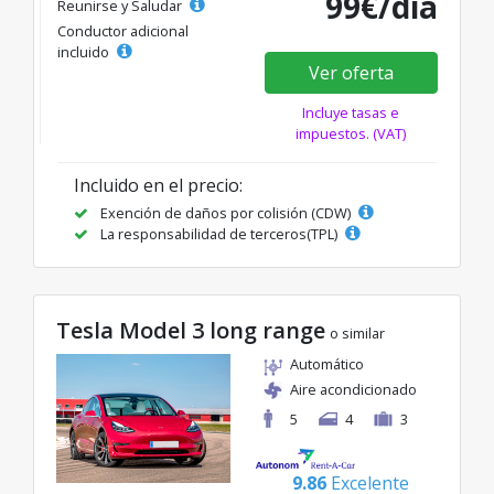
99€/día
Reunirse y Saludar
Conductor adicional
incluido
Ver oferta
Incluye tasas e
impuestos. (VAT)
Incluido en el precio:
Exención de daños por colisión (CDW)
La responsabilidad de terceros(TPL)
Tesla Model 3 long range
o similar
Automático
Aire acondicionado
5
4
3
9.86
Excelente