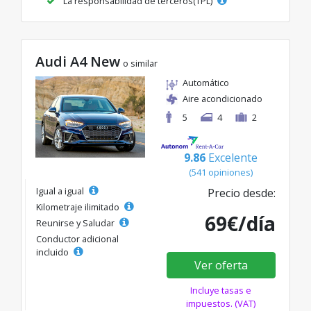
La responsabilidad de terceros(TPL)
Audi A4 New
o similar
Automático
Aire acondicionado
5
4
2
9.86
Excelente
(541 opiniones)
Igual a igual
Precio desde:
Kilometraje ilimitado
69€/día
Reunirse y Saludar
Conductor adicional
incluido
Ver oferta
Incluye tasas e
impuestos. (VAT)