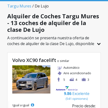
Targu Mures
/ De Lujo
Alquiler de Coches Targu Mures
- 13 coches de alquiler de la
clase De Lujo
A continuación se presenta nuestra oferta de
coches de alquiler de la clase De Lujo, disponible
en Targu Mures. De un total de 13 vehículos en
esta ubicación, puedes elegir el modelo ideal de
Volvo XC90 facelift
la categoría seleccionada, con tarifas excelentes
o similar
desde solo 55€/día.
Automático
Aire acondicionado
5
4
3
9.86
Excelente
(541 opiniones)
Igual a igual
Precio desde: