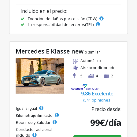
Incluido en el precio:
Exención de daños por colisión (CDW)
La responsabilidad de terceros(TPL)
Mercedes E Klasse new
o similar
Automático
Aire acondicionado
5
4
2
9.86
Excelente
(541 opiniones)
Igual a igual
Precio desde:
Kilometraje ilimitado
99€/día
Reunirse y Saludar
Conductor adicional
incluido