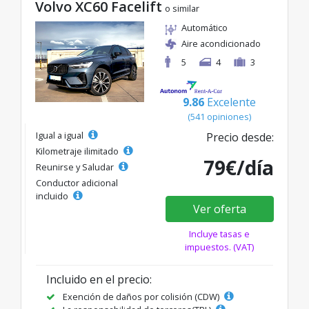
Volvo XC60 Facelift
o similar
Automático
Aire acondicionado
5
4
3
9.86
Excelente
(541 opiniones)
Igual a igual
Precio desde:
Kilometraje ilimitado
79€/día
Reunirse y Saludar
Conductor adicional
incluido
Ver oferta
Incluye tasas e
impuestos. (VAT)
Incluido en el precio:
Exención de daños por colisión (CDW)