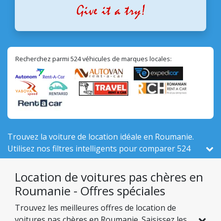
Recherchez parmi 524 véhicules de marques locales:
Trouvez la voiture de location idéale en Roumanie.
Utilisez nos filtres intelligents pour comparer 524
véhicules disponibles auprès de 57 agences de
location de voitures. Nous vous garantissons un
Location de voitures pas chères en
tarif fixe et prévisible, sans aucun frais imprévu au
Roumanie - Offres spéciales
moment de la prise en charge.
Trouvez les meilleures offres de location de
voitures pas chères en Roumanie. Saisissez les