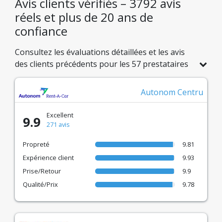
Avis clients vérifiés – 3792 avis
réels et plus de 20 ans de
confiance
Consultez les évaluations détaillées et les avis
des clients précédents pour les 57 prestataires
locaux de location de voitures en Roumanie.
Comparez 3792 avis vérifiés pour faire le
Autonom Centru
meilleur choix pour votre voyage.
Excellent
9.9
271 avis
Propreté
9.81
Expérience client
9.93
Prise/Retour
9.9
Qualité/Prix
9.78