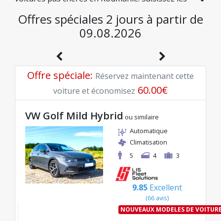
dates de votre voyage pour débloquer des tarifs
Offres spéciales 2 jours à partir de
exclusifs à partir de 8€/jour et commencez votre
09.08.2026
voyage en toute confiance.
Offre spéciale
:
Réservez maintenant cette
60.00
€
voiture et économisez
VW Golf Mild Hybrid
ou similaire
Automatique
Climatisation
5
4
3
9.85
Excellent
(
66
avis
)
NOUVEAUX MODELES DE VOITUR