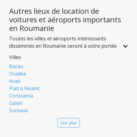
Autres lieux de location de
voitures et aéroports importants
en Roumanie
Toutes les villes et aéroports intéressants
disséminés en Roumanie seront à votre portée
avec une voiture de location. De beaux paysages
Villes
que l’on peut trouver à une distance
Bacau
relativement courte les uns des autres.
Oradea
Arad
Piatra Neamt
Constanta
Galati
Suceava
Targu Mures
Voir plus
Focsani
Targoviste