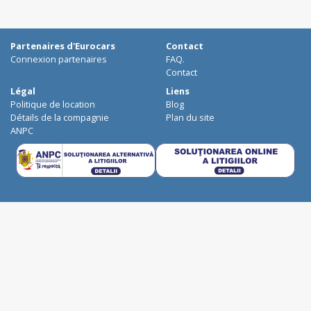
Ploiesti
Craiova
Botosani
Partenaires d'Eurocars
Contact
Deva
Connexion partenaires
FAQ.
Resita
Contact
Alba Iulia
Légal
Liens
Politique de location
Blog
Baia Mare
Détails de la compagnie
Plan du site
Bistrita
ANPC
Braila
Buzau
Miercurea Ciuc
Pitesti
Ramnicu Valcea
Roman
Satu Mare
Slatina
Targu Jiu
Barlad
Pascani