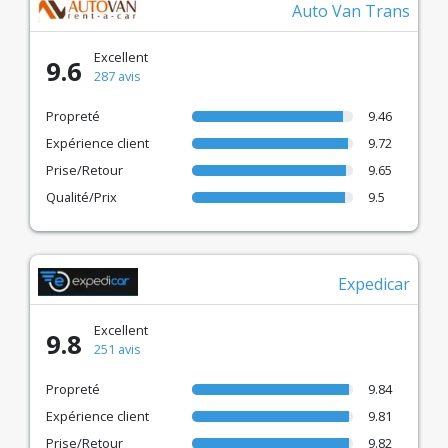
Auto Van Trans
Excellent
9.6
287 avis
Propreté
9.46
Expérience client
9.72
Prise/Retour
9.65
Qualité/Prix
9.5
Expedicar
Excellent
9.8
251 avis
Propreté
9.84
Expérience client
9.81
Prise/Retour
9.82