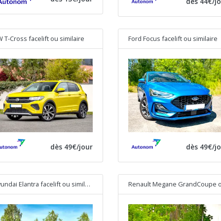
dès 44€/j
 T-Cross facelift
ou similaire
Ford Focus facelift
ou similaire
dès 49€/jour
dès 49€/j
undai Elantra facelift
ou similaire
Renault Megane GrandCoupe
ou simila