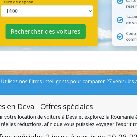
carte
Heure de dépose
réser
24 An
de vo
Rechercher des voitures
Contr
comme
Utilisez nos filtres intelligents pour comparer 27 véhicules ac
s en Deva - Offres spéciales
ur votre location de voiture à Deva et explorez la Roumanie
réelles réductions, afin que vous puissiez voyager l'esprit t
fres spéciales 2 jours à partir de 10.08.2