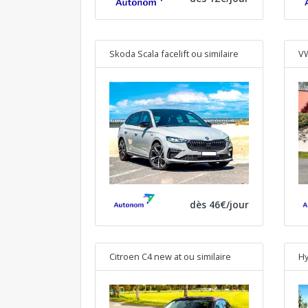
Skoda Scala facelift
ou similaire
VW
dès 46€/jour
Citroen C4 new at
ou similaire
Hy