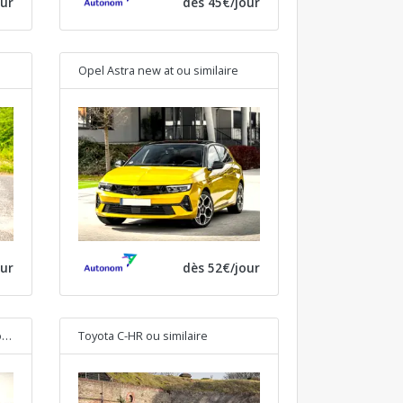
our
dès 45€/jour
Opel Astra new at
ou similaire
our
dès 52€/jour
ire
Toyota C-HR
ou similaire