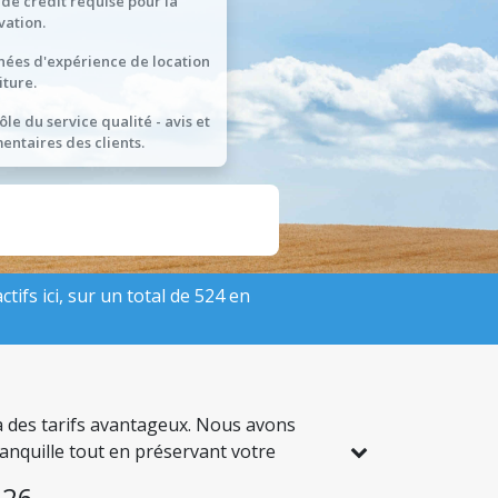
 de crédit requise pour la
vation.
nées d'expérience de location
iture.
ôle du service qualité - avis et
ntaires des clients.
tifs ici, sur un total de 524 en
 à des tarifs avantageux. Nous avons
ranquille tout en préservant votre
026