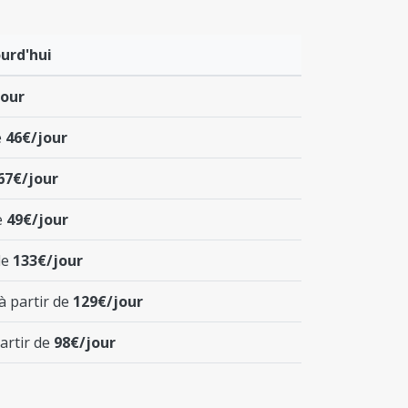
urd'hui
jour
e
46€/jour
67€/jour
e
49€/jour
de
133€/jour
à partir de
129€/jour
artir de
98€/jour