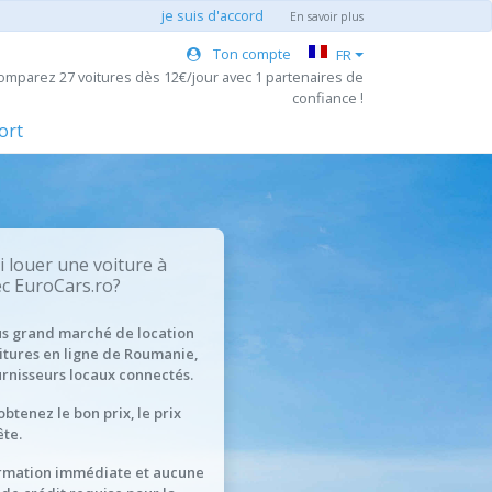
je suis d'accord
En savoir plus
Ton compte
FR
omparez 27 voitures dès 12€/jour avec 1 partenaires de
confiance !
ort
 louer une voiture à
c EuroCars.ro?
us grand marché de location
itures en ligne de Roumanie,
urnisseurs locaux connectés.
obtenez le bon prix, le prix
te.
rmation immédiate et aucune