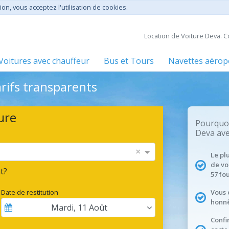
ion, vous acceptez l'utilisation de cookies.
Location de Voiture Deva. C
Voitures avec chauffeur
Bus et Tours
Navettes aérop
arifs transparents
ure
Pourquoi
Deva ave
×
Le pl
de vo
t?
57 fo
Date de restitution
Vous 
honnê
Mardi
,
11
Août
Confi