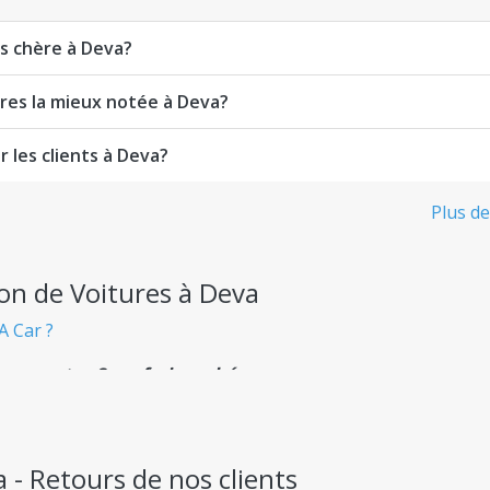
ns chère à Deva?
ures la mieux notée à Deva?
r les clients à Deva?
Plus de
on de Voitures à Deva
A Car ?
nsparente - Sans frais cachés
 départ, sans aucune surprise désagréable.
a - Retours de nos clients