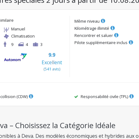
imilaire
Même niveau
Kilométrage illimité
Manuel
Rencontrer et saluer
Climatisation
Pilote supplémentaire inclus
9
4
3
9.9
Excellent
(
541
avis
)
ollision (CDW)
Responsabilité civile (TPL)
a – Choisissez la Catégorie Idéale
sponibles à Deva. Des modèles économiques et hybrides aux op