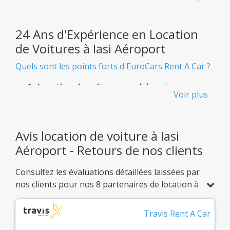
24 Ans d'Expérience en Location
de Voitures à Iasi Aéroport
Quels sont les points forts d'EuroCars Rent A Car ?
Location de voiture pas chère et
Voir plus
transparente - Sans frais cachés
Sachez exactement ce que vous payez dès le départ,
sans aucune surprise désagréable.
Avis location de voiture à Iasi
Aéroport - Retours de nos clients
Flotte Immense
Consultez les évaluations détaillées laissées par
Plus de 900 modèles de voitures de location
nos clients pour nos 8 partenaires de location à
disponibles, adaptés à tous vos besoins.
Iasi Aéroport. Comparez les notes basées sur
Confiance Confirmée
199 avis réels et choisissez en toute confiance
Travis Rent A Car
l'offre idéale pour votre trajet.
Un système d'avis clients réels pour vous garantir