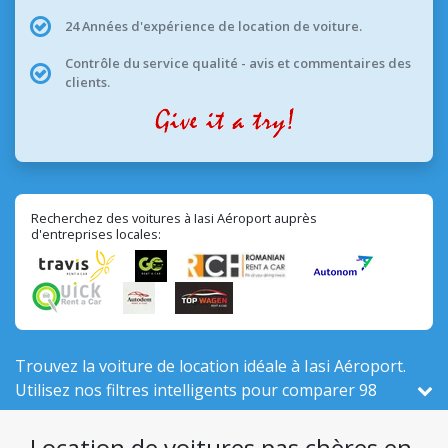
24 Années d'expérience de location de voiture.
Contrôle du service qualité - avis et commentaires des
clients.
Recherchez des voitures à Iasi Aéroport auprès
d'entreprises locales:
Trouvez la voiture de location idéale à Iasi Aéroport.
Utilisez nos filtres intelligents pour comparer 98
véhicules actifs ici, sur un total de 526 en Roumanie,
parmi 8 entreprises locales.
Location de voitures pas chères en