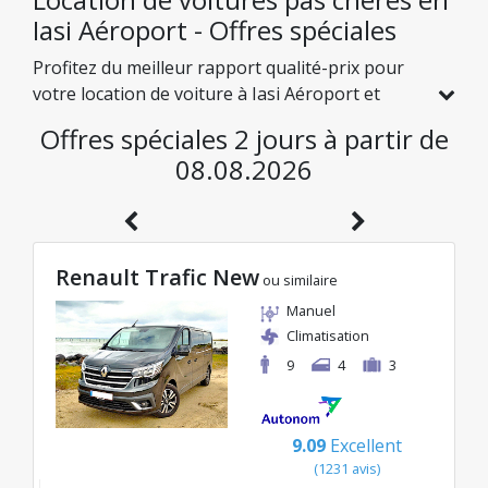
Iasi Aéroport - Offres spéciales
Profitez du meilleur rapport qualité-prix pour
votre location de voiture à Iasi Aéroport et
explorez la Roumanie à des tarifs avantageux.
Offres spéciales 2 jours à partir de
Nous avons sélectionné pour vous des véhicules
08.08.2026
avec de réelles réductions, afin que vous
puissiez voyager l'esprit tranquille tout en
préservant votre budget.
Renault Trafic New
ou similaire
Manuel
Climatisation
9
4
3
9.09
Excellent
(
1231
avis
)