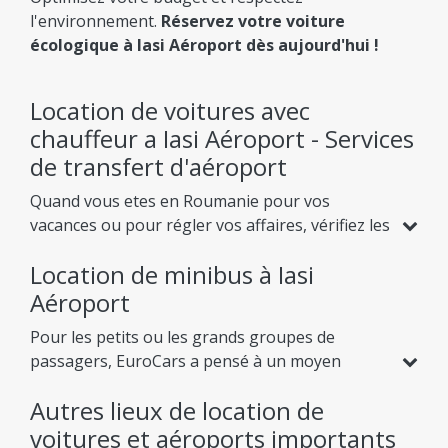
l'environnement.
Réservez votre voiture
écologique à Iasi Aéroport dès aujourd'hui !
Location de voitures avec
chauffeur a Iasi Aéroport - Services
de transfert d'aéroport
Quand vous etes en Roumanie pour vos
vacances ou pour régler vos affaires, vérifiez les
offres de voitures de location présentées par
Location de minibus à Iasi
EuroCars et entrez en contact avec nous afin de
réserver la voiture qui vous convient a cette
Aéroport
occasion-ci. En dehors du service de location de
Pour les petits ou les grands groupes de
voitures, nous mettons a la disposition des
passagers, EuroCars a pensé à un moyen
clients des
transferts de l'aéroport
a l'hôtel ou
d'aider ses clients à se déplacer librement dans
vers d'autres destinations dans le pays. Un de
Autres lieux de location de
le pays. Nous fournissons les meilleures offres
ces services et le transfert a (de) l'aéroport et
pour
voitures et aéroports importants
Location minibus a Iasi Aéroport
pour des
celui-ci est conçu de telle maniere que vous