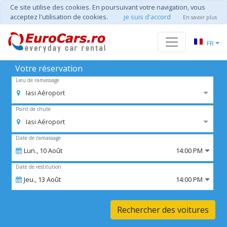
Ce site utilise des cookies. En poursuivant votre navigation, vous
acceptez l'utilisation de cookies.
je suis d'accord
En savoir plus
FR
Votre réservation
Lieu de ramassage
Iasi Aéroport
Point de chute
Iasi Aéroport
Date de ramassage
Lun.,
10
Août
14:00 PM
Date de restitution
Jeu.,
13
Août
14:00 PM
Rechercher des voitures