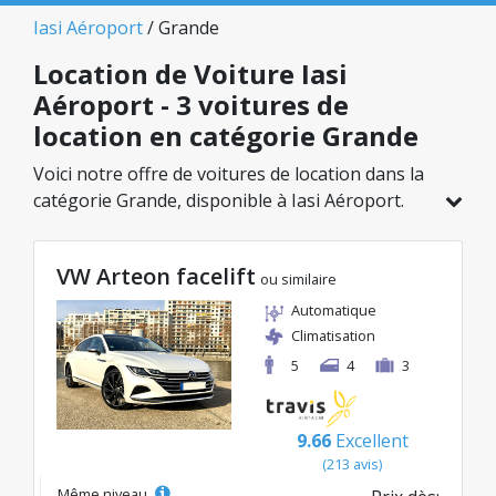
Iasi Aéroport
/ Grande
Location de Voiture Iasi
Aéroport - 3 voitures de
location en catégorie Grande
Voici notre offre de voitures de location dans la
catégorie Grande, disponible à Iasi Aéroport.
Sur un total de 3 véhicules dans cette agence,
vous pouvez choisir le modèle idéal dans la
VW Arteon facelift
catégorie sélectionnée, avec des tarifs
ou similaire
avantageux débutant à seulement 40€/jour.
Automatique
Climatisation
5
4
3
9.66
Excellent
(213 avis)
Même niveau