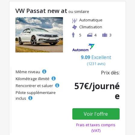
VW Passat new at
ou similaire
Automatique
Climatisation
5
4
3
9.09
Excellent
(1231 avis)
Même niveau
Prix dès:
Kilométrage illimité
57€/journé
Rencontrer et saluer
Pilote supplémentaire
e
inclus
Voir l'offre
Frais et taxes compris
(VAT)