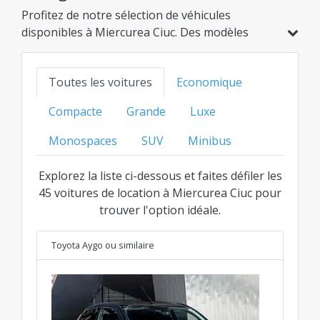
Profitez de notre sélection de véhicules
disponibles à Miercurea Ciuc. Des modèles
économiques et hybrides aux options familiales,
SUV ou de luxe, trouvez l'option idéale au
Toutes les voitures
Economique
meilleur prix transparent pour chaque
catégorie.
Compacte
Grande
Luxe
Monospaces
SUV
Minibus
Explorez la liste ci-dessous et faites défiler les
45 voitures de location à Miercurea Ciuc pour
trouver l'option idéale.
Toyota Aygo
ou similaire