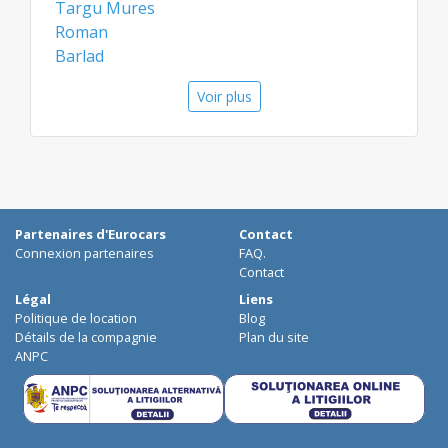
Targu Mures
bas en matière de location de voiture avec
Roman
chauffeur, minibus ou tout autre moyen de
Barlad
transport pour trouver la meilleure offre.
Odorheiu Secuiesc
Voir plus
Sighisoara
Medias
Les aéroports
Bacau Aéroport
Constanta Aéroport
Partenaires d'Eurocars
Contact
Targu Mures Aéroport
Connexion partenaires
FAQ.
Contact
Légal
Liens
Politique de location
Blog
Détails de la compagnie
Plan du site
ANPC