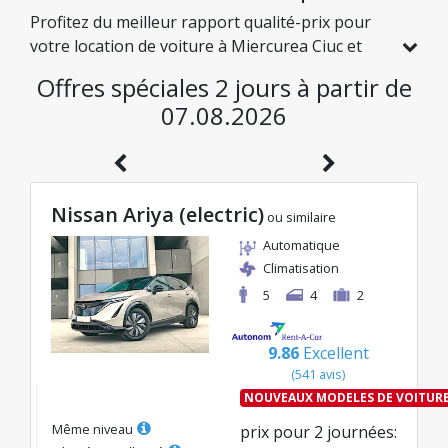
Profitez du meilleur rapport qualité-prix pour
votre location de voiture à Miercurea Ciuc et
explorez la Roumanie à des tarifs avantageux.
Offres spéciales 2 jours à partir de
Nous avons sélectionné pour vous des véhicules
07.08.2026
avec de réelles réductions, afin que vous
puissiez voyager l'esprit tranquille tout en
préservant votre budget.
Nissan Ariya (electric)
ou similaire
Automatique
Climatisation
5
4
2
9.86
Excellent
(
541
avis
)
NOUVEAUX MODELES DE VOITUR
Même niveau
prix pour
2
journées
: