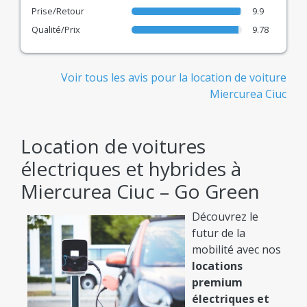
Travis, Gorent et bien d'autres.
Prise/Retour
9.9
Qualité/Prix
9.78
Réservation Rapide
Technologie moderne pour une location en ligne
simple, rapide et confortable.
Voir tous les avis pour la location de voiture
Miercurea Ciuc
Il ne vous reste plus qu'à : Comparer et Choisir
le Bon Prix !
Location de voitures
électriques et hybrides à
Miercurea Ciuc – Go Green
Découvrez le
futur de la
mobilité avec nos
locations
premium
électriques et