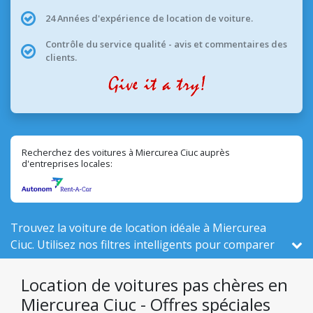
24 Années d'expérience de location de voiture.
Contrôle du service qualité - avis et commentaires des
clients.
Recherchez des voitures à Miercurea Ciuc auprès
d'entreprises locales:
Trouvez la voiture de location idéale à Miercurea
Ciuc. Utilisez nos filtres intelligents pour comparer
45 véhicules actifs ici, sur un total de 525 en
Roumanie, parmi 1 entreprises locales.
Location de voitures pas chères en
Miercurea Ciuc - Offres spéciales