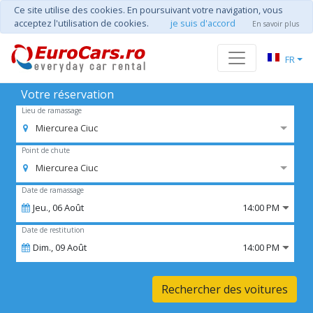
Ce site utilise des cookies. En poursuivant votre navigation, vous
acceptez l'utilisation de cookies.
je suis d'accord
En savoir plus
FR
Votre réservation
Lieu de ramassage
Miercurea Ciuc
Point de chute
Miercurea Ciuc
Date de ramassage
Jeu.,
06
Août
14:00 PM
Date de restitution
Dim.,
09
Août
14:00 PM
Rechercher des voitures