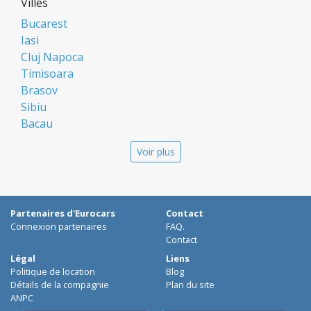
Villes
Bucarest
Iasi
Cluj Napoca
Timisoara
Brasov
Sibiu
Bacau
Oradea
Voir plus
Arad
Piatra Neamt
Constanta
Galati
Partenaires d'Eurocars
Contact
Suceava
Connexion partenaires
FAQ.
Targu Mures
Contact
Focsani
Légal
Liens
Politique de location
Blog
Targoviste
Détails de la compagnie
Plan du site
Ploiesti
ANPC
Craiova