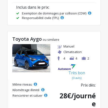
Inclus dans le prix:
Exemption de dommages par collision (CDW)
Responsabilité civile (TPL)
Toyota Aygo
ou similaire
Manuel
Climatisation
4
4
2
Très bon
(0 avis)
Même niveau
Prix dès:
Kilométrage illimité
28€/journé
Rencontrer et saluer
e