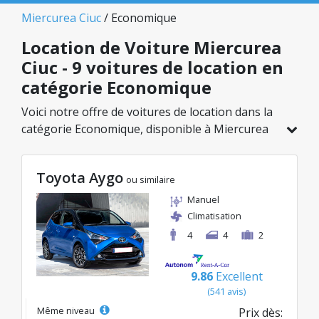
Miercurea Ciuc
/ Economique
Location de Voiture Miercurea
Ciuc - 9 voitures de location en
catégorie Economique
Voici notre offre de voitures de location dans la
catégorie Economique, disponible à Miercurea
Ciuc. Sur un total de 9 véhicules dans cette
agence, vous pouvez choisir le modèle idéal
Toyota Aygo
dans la catégorie sélectionnée, avec des tarifs
ou similaire
avantageux débutant à seulement 23€/jour.
Manuel
Climatisation
4
4
2
9.86
Excellent
(541 avis)
Même niveau
Prix dès: