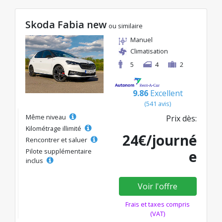
Skoda Fabia new
ou similaire
Manuel
Climatisation
5
4
2
9.86
Excellent
(541 avis)
Même niveau
Prix dès:
Kilométrage illimité
24€/journé
Rencontrer et saluer
Pilote supplémentaire
e
inclus
Voir l'offre
Frais et taxes compris
(VAT)