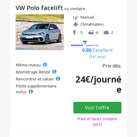
VW Polo facelift
ou similaire
Manuel
Climatisation
5
4
2
9.86
Excellent
(541 avis)
Même niveau
Prix dès:
Kilométrage illimité
24€/journé
Rencontrer et saluer
Pilote supplémentaire
e
inclus
Voir l'offre
Frais et taxes compris
(VAT)