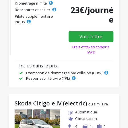
Kilométrage illimité
23€/journé
Rencontrer et saluer
Pilote supplémentaire
e
inclus
Voir l'offre
Frais et taxes compris
(VAT)
Inclus dans le prix:
Exemption de dommages par collision (CDW)
Responsabilité civile (TPL)
Skoda Citigo-e iV (electric)
ou similaire
Automatique
Climatisation
4
4
1