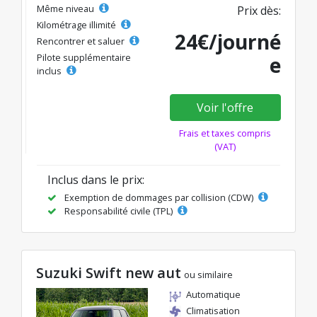
Même niveau
Prix dès:
Kilométrage illimité
24€/journé
Rencontrer et saluer
Pilote supplémentaire
e
inclus
Voir l'offre
Frais et taxes compris
(VAT)
Inclus dans le prix:
Exemption de dommages par collision (CDW)
Responsabilité civile (TPL)
Suzuki Swift new aut
ou similaire
Automatique
Climatisation