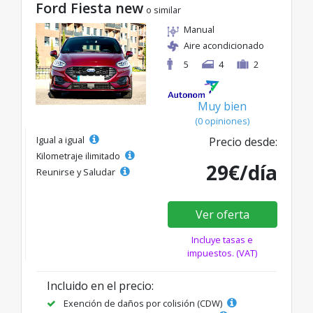
Ford Fiesta new
o similar
Manual
Aire acondicionado
5
4
2
Muy bien
(0 opiniones)
Igual a igual
Precio desde:
Kilometraje ilimitado
29€/día
Reunirse y Saludar
Ver oferta
Incluye tasas e
impuestos. (VAT)
Incluido en el precio:
Exención de daños por colisión (CDW)