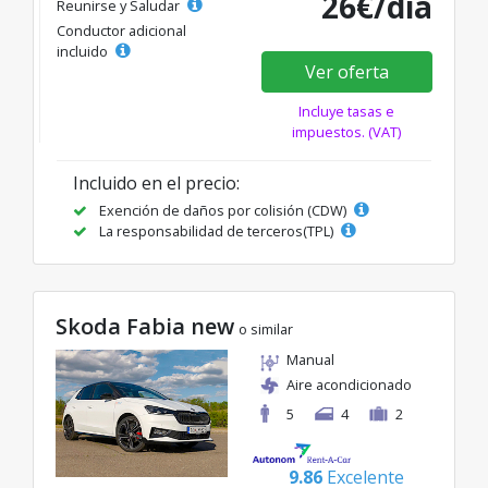
26€/día
Reunirse y Saludar
Conductor adicional
incluido
Ver oferta
Incluye tasas e
impuestos. (VAT)
Incluido en el precio:
Exención de daños por colisión (CDW)
La responsabilidad de terceros(TPL)
Skoda Fabia new
o similar
Manual
Aire acondicionado
5
4
2
9.86
Excelente