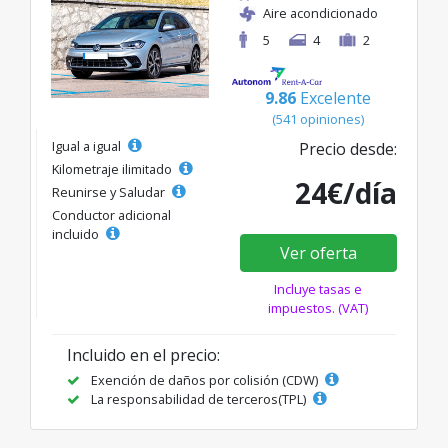
Aire acondicionado
5
4
2
9.86
Excelente
(541 opiniones)
Igual a igual
Precio desde:
Kilometraje ilimitado
24€/día
Reunirse y Saludar
Conductor adicional
incluido
Ver oferta
Incluye tasas e
impuestos. (VAT)
Incluido en el precio:
Exención de daños por colisión (CDW)
La responsabilidad de terceros(TPL)