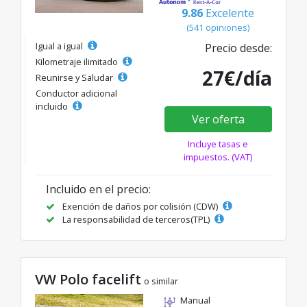
9.86
Excelente
(541 opiniones)
Igual a igual
Precio desde:
Kilometraje ilimitado
27€/día
Reunirse y Saludar
Conductor adicional
incluido
Ver oferta
Incluye tasas e
impuestos. (VAT)
Incluido en el precio:
Exención de daños por colisión (CDW)
La responsabilidad de terceros(TPL)
VW Polo facelift
o similar
Manual