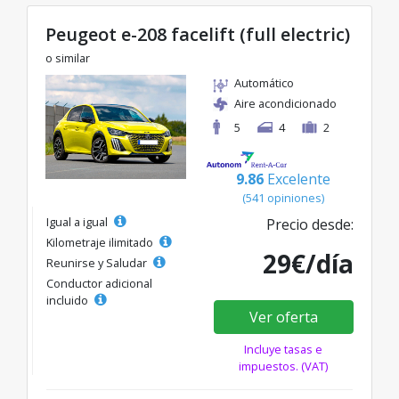
Peugeot e-208 facelift (full electric)
o similar
Automático
Aire acondicionado
5
4
2
9.86
Excelente
(541 opiniones)
Igual a igual
Precio desde:
Kilometraje ilimitado
29€/día
Reunirse y Saludar
Conductor adicional
incluido
Ver oferta
Incluye tasas e
impuestos. (VAT)