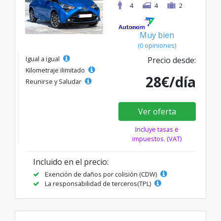
4
4
2
Muy bien
(0 opiniones)
Igual a igual
Precio desde:
Kilometraje ilimitado
28€/día
Reunirse y Saludar
Ver oferta
Incluye tasas e
impuestos. (VAT)
Incluido en el precio:
Exención de daños por colisión (CDW)
La responsabilidad de terceros(TPL)