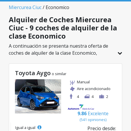
Miercurea Ciuc
/ Economico
Alquiler de Coches Miercurea
Ciuc - 9 coches de alquiler de la
clase Economico
A continuación se presenta nuestra oferta de
coches de alquiler de la clase Economico,
disponible en Miercurea Ciuc. De un total de 9
vehículos en esta ubicación, puedes elegir el
Toyota Aygo
modelo ideal de la categoría seleccionada, con
o similar
tarifas excelentes desde solo 23€/día.
Manual
Aire acondicionado
4
4
2
9.86
Excelente
(541 opiniones)
Igual a igual
Precio desde: