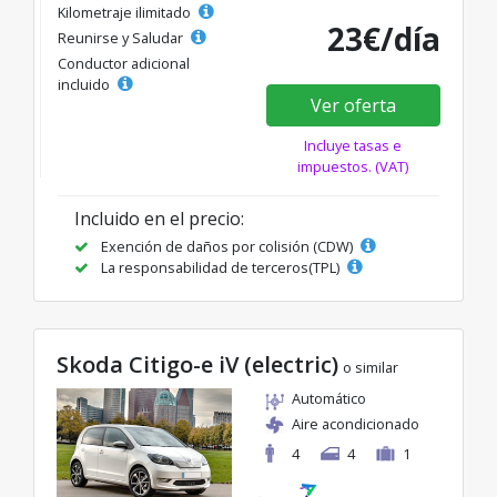
Kilometraje ilimitado
23€/día
Reunirse y Saludar
Conductor adicional
incluido
Ver oferta
Incluye tasas e
impuestos. (VAT)
Incluido en el precio:
Exención de daños por colisión (CDW)
La responsabilidad de terceros(TPL)
Skoda Citigo-e iV (electric)
o similar
Automático
Aire acondicionado
4
4
1