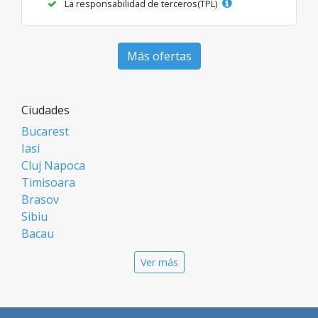
La responsabilidad de terceros(TPL)
Más ofertas
Ciudades
Bucarest
Iasi
Cluj Napoca
Timisoara
Brasov
Sibiu
Bacau
Oradea
Ver más
Arad
Piatra Neamt
Constanta