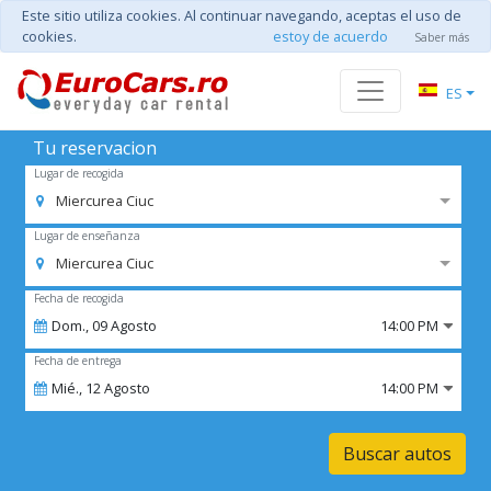
Este sitio utiliza cookies. Al continuar navegando, aceptas el uso de
cookies.
estoy de acuerdo
Saber más
ES
Tu reservacion
Lugar de recogida
Miercurea Ciuc
Lugar de enseñanza
Miercurea Ciuc
Fecha de recogida
Dom.,
09
Agosto
14:00 PM
Fecha de entrega
Mié.,
12
Agosto
14:00 PM
Buscar autos