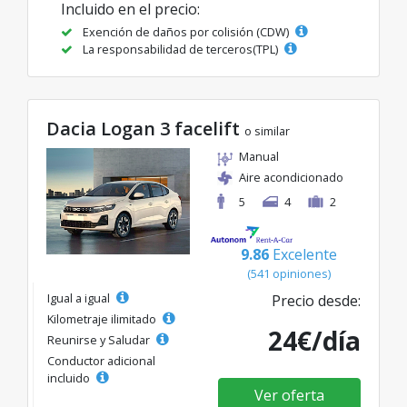
Incluido en el precio:
Exención de daños por colisión (CDW)
La responsabilidad de terceros(TPL)
Dacia Logan 3 facelift
o similar
Manual
Aire acondicionado
5
4
2
9.86
Excelente
(541 opiniones)
Igual a igual
Precio desde:
Kilometraje ilimitado
24€/día
Reunirse y Saludar
Conductor adicional
incluido
Ver oferta