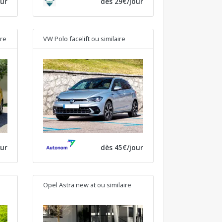
our
dès 29€/jour
ire
VW Polo facelift
ou similaire
our
dès 45€/jour
Opel Astra new at
ou similaire