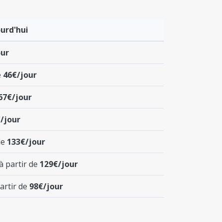
urd'hui
our
e
46€/jour
67€/jour
/jour
de
133€/jour
à partir de
129€/jour
artir de
98€/jour