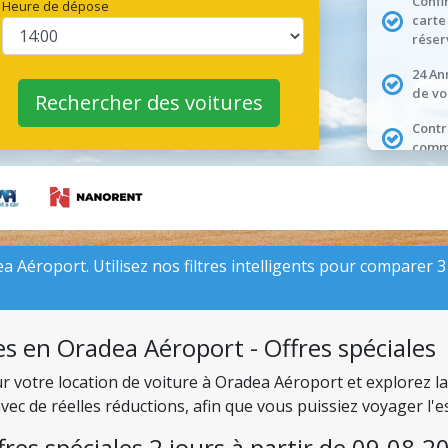
Confi
Heure de dépose
carte
réser
24 An
de vo
Rechercher des voitures
Contr
comme
 Aéroport. Utilisez nos filtres intelligents pour comparer 31 
es en Oradea Aéroport - Offres spéciales
our votre location de voiture à Oradea Aéroport et explorez 
ec de réelles réductions, afin que vous puissiez voyager l'e
fres spéciales 2 jours à partir de 09.08.2