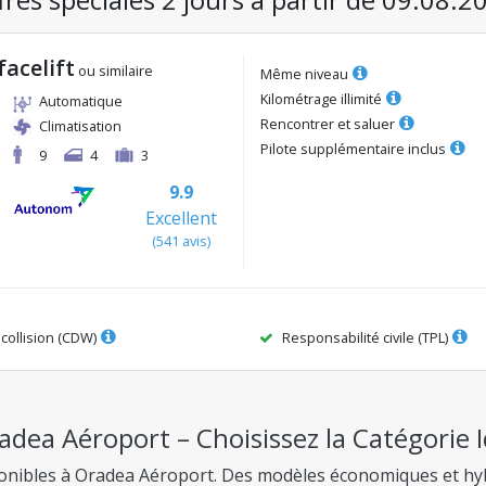
facelift
ou similaire
Même niveau
Kilométrage illimité
Automatique
Rencontrer et saluer
Climatisation
Pilote supplémentaire inclus
9
4
3
9.9
Excellent
(
541
avis
)
ollision (CDW)
Responsabilité civile (TPL)
adea Aéroport – Choisissez la Catégorie 
sponibles à Oradea Aéroport. Des modèles économiques et hyb