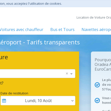
ion, vous acceptez l'utilisation de cookies.
Location de Voiture Or
Voitures avec chauffeur
Bus et Tours
Navettes aérop
éroport - Tarifs transparents
ure
Pourquoi
Oradea A
EuroCars
×
Le pl
t?
de vo
57 fo
Date de restitution
Vous 
Lundi
,
10
Août
honnê