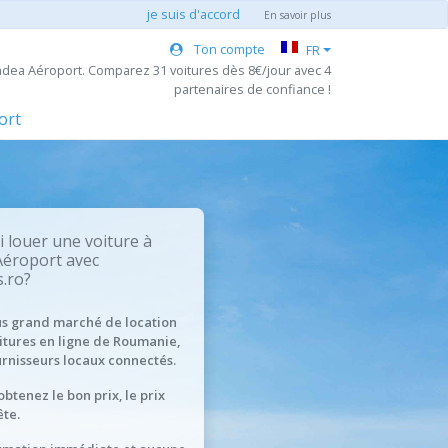
je suis d'accord
En savoir plus
Ton compte
FR
adea Aéroport. Comparez 31 voitures dès 8€/jour avec 4
partenaires de confiance !
ort
 louer une voiture à
éroport avec
.ro?
us grand marché de location
itures en ligne de Roumanie,
urnisseurs locaux connectés.
obtenez le bon prix, le prix
te.