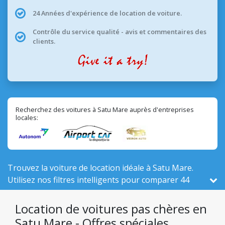
24 Années d'expérience de location de voiture.
Contrôle du service qualité - avis et commentaires des
clients.
Recherchez des voitures à Satu Mare auprès d'entreprises
locales:
Trouvez la voiture de location idéale à Satu Mare.
Utilisez nos filtres intelligents pour comparer 44
véhicules actifs ici, sur un total de 526 en Roumanie,
parmi 3 entreprises locales.
Location de voitures pas chères en
Satu Mare - Offres spéciales