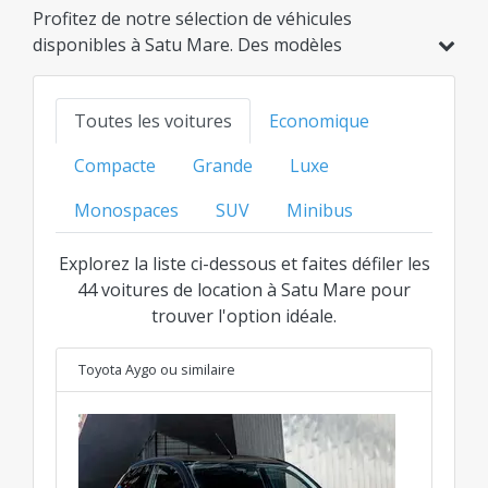
Profitez de notre sélection de véhicules
disponibles à Satu Mare. Des modèles
économiques et hybrides aux options familiales,
SUV ou de luxe, trouvez l'option idéale au
Toutes les voitures
Economique
meilleur prix transparent pour chaque
catégorie.
Compacte
Grande
Luxe
Monospaces
SUV
Minibus
Explorez la liste ci-dessous et faites défiler les
44 voitures de location à Satu Mare pour
trouver l'option idéale.
Toyota Aygo
ou similaire