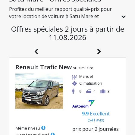
Profitez du meilleur rapport qualité-prix pour
votre location de voiture à Satu Mare et
explorez la Roumanie à des tarifs avantageux.
Offres spéciales 2 jours à partir de
Nous avons sélectionné pour vous des véhicules
11.08.2026
avec de réelles réductions, afin que vous
puissiez voyager l'esprit tranquille tout en
préservant votre budget.
Renault Trafic New
ou similaire
Manuel
Climatisation
9
4
3
9.9
Excellent
(
541
avis
)
Même niveau
prix pour
2
journées
:
Kilométrage illimité