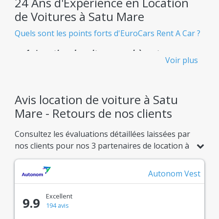
24 Ans d'Expérience en Location
de Voitures à Satu Mare
Quels sont les points forts d'EuroCars Rent A Car ?
Location de voiture pas chère et
Voir plus
transparente - Sans frais cachés
Sachez exactement ce que vous payez dès le départ,
sans aucune surprise désagréable.
Avis location de voiture à Satu
Mare - Retours de nos clients
Flotte Immense
Consultez les évaluations détaillées laissées par
Plus de 900 modèles de voitures de location
nos clients pour nos 3 partenaires de location à
disponibles, adaptés à tous vos besoins.
Satu Mare. Comparez les notes basées sur 35
Confiance Confirmée
avis réels et choisissez en toute confiance l'offre
Autonom Vest
idéale pour votre trajet.
Un système d'avis clients réels pour vous garantir
Excellent
la meilleure expérience de location.
9.9
194 avis
Partenaires de Top - Les agences les plus