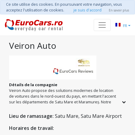
Ce site utilise des cookies. En poursuivant votre navigation, vous
acceptez l'utilisation de cookies.
je suis d'accord
En savoir plus
FR
Veiron Auto
Détails de la compagnie
Veiron Auto propose des solutions modernes de location
de voitures dans le nord-ouest du pays, en mettant l'accent
sur les départements de Satu Mare et Maramureș. Notre
offre comprend des véhicules de toutes catégories, des
tarifs transparents et le kilométrage illimité pour tout type de
Lieu de ramassage:
Satu Mare, Satu Mare Airport
trajet. Avec des formalités minimales et une équipe orientée
client, nous transformons le processus de location en un
Horaires de travail:
service extrêmement rapide et efficace. Que vous soyez en