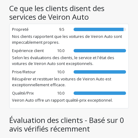
vacances ou en voyage d'affaires, Veiron Auto vous garantit
Ce que les clients disent des
une assistance 24h/24 et 7j/7 ainsi que des formalités
réduites pour un trajet sans souci.
services de Veiron Auto
Propreté
9.5
Nos clients rapportent que les voitures de Veiron Auto sont
impeccablement propres.
Expérience client
10.0
Selon les évaluations des clients, le service et l'état des
voitures de Veiron Auto sont exceptionnels.
Prise/Retour
10.0
Récupérer et restituer les voitures de Veiron Auto est
exceptionnellement efficace.
Qualité/Prix
10.0
Veiron Auto offre un rapport qualité-prix exceptionnel.
Évaluation des clients - Basé sur 0
avis vérifiés récemment