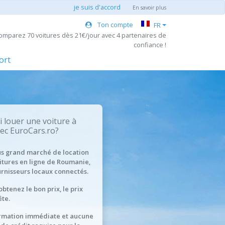
je suis d'accord
En savoir plus
Ton compte
FR
Comparez 70 voitures dès 21€/jour avec 4 partenaires de
confiance !
ort
 louer une voiture à
vec EuroCars.ro?
us grand marché de location
itures en ligne de Roumanie,
urnisseurs locaux connectés.
obtenez le bon prix, le prix
te.
rmation immédiate et aucune