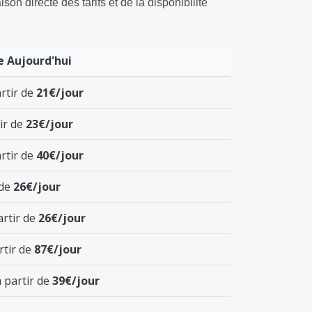
son directe des tarifs et de la disponibilité
e Aujourd'hui
rtir de
21€/jour
tir de
23€/jour
rtir de
40€/jour
 de
26€/jour
rtir de
26€/jour
rtir de
87€/jour
 partir de
39€/jour