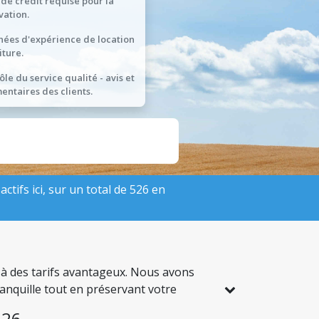
 de crédit requise pour la
vation.
nées d'expérience de location
iture.
ôle du service qualité - avis et
ntaires des clients.
ctifs ici, sur un total de 526 en
e à des tarifs avantageux. Nous avons
ranquille tout en préservant votre
026