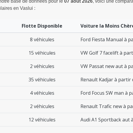
 notre base de données pour le
07 août 2026
, voici une comparai
aires en Vaslui :
Flotte Disponible
Voiture la Moins Chèr
8 véhicules
Ford Fiesta Manual à pa
15 véhicules
VW Golf 7 facelift à par
2 véhicules
VW Passat new aut à pa
35 véhicules
Renault Kadjar à partir
4 véhicules
Ford Focus SW man à pa
2 véhicules
Renault Trafic new à pa
12 véhicules
Audi A1 Sportback aut à