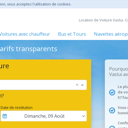
ion, vous acceptez l'utilisation de cookies.
Location de Voiture Vaslui. 
Voitures avec chauffeur
Bus et Tours
Navettes aérop
Tarifs transparents
ure
Pourquoi
Vaslui a
×
Le pl
de vo
t?
57 fo
Date de restitution
Vous 
honnê
Dimanche
,
09
Août
Confi