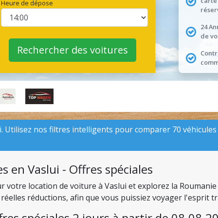
carte
Heure de dépose
réser
24 An
de vo
Rechercher des voitures
Contr
comme
. Utilisez nos filtres intelligents pour comparer 70 véhicules a
s en Vaslui - Offres spéciales
ur votre location de voiture à Vaslui et explorez la Roumani
réelles réductions, afin que vous puissiez voyager l'esprit t
fres spéciales 2 jours à partir de 08.08.2