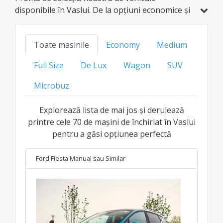
disponibile în Vaslui. De la opțiuni economice și
hibride, până la modele de familie, SUV-uri sau
de lux, găsește varianta ideală la cel mai bun
Toate masinile
Economy
Medium
preț transparent pentru fiecare clasă.
Full Size
De Lux
Wagon
SUV
Microbuz
Explorează lista de mai jos și derulează
printre cele 70 de mașini de închiriat în Vaslui
pentru a găsi opțiunea perfectă
Ford Fiesta Manual
sau Similar