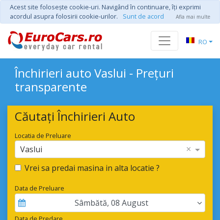
Acest site foloseşte cookie-uri. Navigând în continuare, îţi exprimi
acordul asupra folosirii cookie-urilor.
Sunt de acord
Afla mai multe
RO
Închirieri auto Vaslui - Prețuri
transparente
Căutați Închirieri Auto
Locatia de Preluare
×
Vaslui
Vrei sa predai masina in alta locatie ?
Data de Preluare
Sâmbătă
,
08
August
Data de Predare