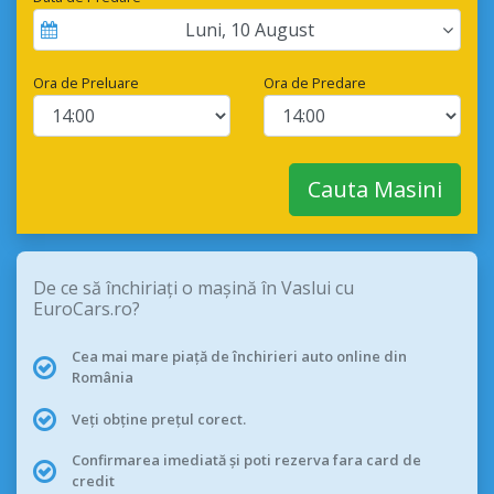
Luni
,
10
August
Ora de Preluare
Ora de Predare
Cauta Masini
De ce să închiriați o mașină în Vaslui cu
EuroCars.ro?
Cea mai mare piață de închirieri auto online din
România
Veți obține prețul corect.
Confirmarea imediată și poti rezerva fara card de
credit