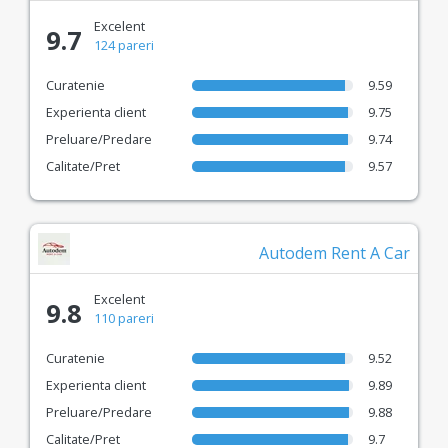
car online simplu și confortabil.
Excelent
9.7
124 pareri
Curatenie
9.59
Experienta client
9.75
Preluare/Predare
9.74
Calitate/Pret
9.57
Autodem Rent A Car
Excelent
9.8
110 pareri
Curatenie
9.52
Experienta client
9.89
Preluare/Predare
9.88
Calitate/Pret
9.7