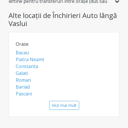
ieftine pentru transferuri între orașe (dus sau
dus-întors) sau tururi cu itinerariu prestabilit.
Alte locații de Închirieri Auto lângă
Spațiu generos pentru bagaje și condiții
premium, totul fără taxe ascunse la rezervare.
Vaslui
Orase
Bacau
Piatra Neamt
Constanta
Galati
Roman
Barlad
Pascani
Vatra Dornei
Vezi mai mult
Targu Neamt
Gura Humorului
Aeroporturi