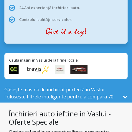
24 Ani experiență inchirieri auto.
Controlul calității serviciilor.
Caută mașini în Vaslui de la firme locale:
Găsește mașina de închiriat perfectă în Vaslui.
Folosește filtrele inteligente pentru a compara 70
vehicule de închiriat , din cele 524 disponibile în
România, de la 4 firme locale din Vaslui .
Închirieri auto ieftine în Vaslui -
Oferte Speciale