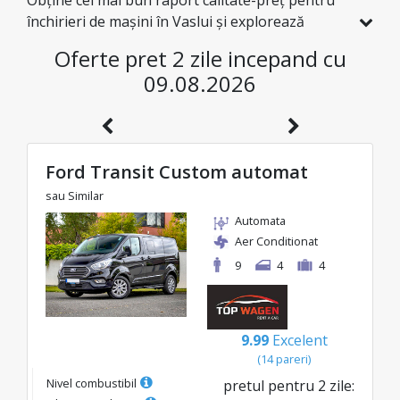
Obține cel mai bun raport calitate-preț pentru
închirieri de mașini în Vaslui și explorează
România la prețuri avantajoase. Am selectat
Oferte pret 2 zile incepand cu
special pentru tine vehicule cu reduceri reale, ca
09.08.2026
să te bucuri de o călătorie fără griji și cu un
buget excelent.
Ford Transit Custom automat
sau Similar
Automata
Aer Conditionat
9
4
4
9.99
Excelent
(
14
pareri
)
Nivel combustibil
pretul pentru
2
zile
: