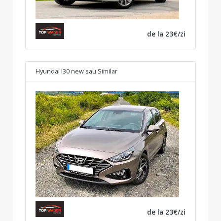
de la 23€/zi
Hyundai I30 new
sau Similar
de la 23€/zi