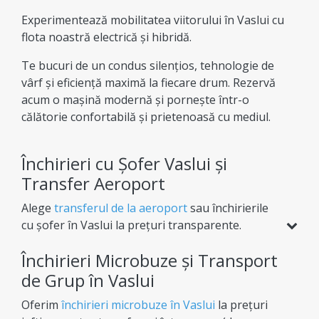
Experimentează mobilitatea viitorului în Vaslui cu
flota noastră electrică și hibridă.
Te bucuri de un condus silențios, tehnologie de
vârf și eficiență maximă la fiecare drum. Rezervă
acum o mașină modernă și pornește într-o
călătorie confortabilă și prietenoasă cu mediul.
Închirieri cu Șofer Vaslui și
Transfer Aeroport
Alege
transferul de la aeroport
sau închirierile
cu șofer în Vaslui la prețuri transparente.
Indiferent de destinație, îți oferim flexibilitate
Închirieri Microbuze și Transport
totală (dus sau dus-întors) pentru o experiență
de afaceri sau vacanță complet lipsită de griji.
de Grup în Vaslui
Oferim
închirieri microbuze în Vaslui
la prețuri