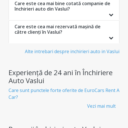
Care este cea mai bine cotată companie de
închirieri auto din Vaslui?
Care este cea mai rezervată mașină de
către clienți în Vaslui?
Alte intrebari despre inchirieri auto in Vaslui
Experiență de 24 ani în Închiriere
Auto Vaslui
Care sunt punctele forte oferite de EuroCars Rent A
Car?
Vezi mai mult
Închirieri auto ieftine și transparente - Fără
taxe ascunse
Știi exact ce plătești de la bun început, fără taxe