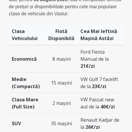
de prețuri și disponibilitate pentru cele mai populare
clase de vehicule din Vaslui:
Clasa
Flotă
Cea Mai Ieftină
Vehiculului
Disponibilă
Mașină Astăzi
Ford Fiesta
Economică
8 mașini
Manual de la
21€/zi
Medie
VW Golf 7 facelift
15 mașini
(Compactă)
de la
23€/zi
Clasa Mare
VW Passat new
2 mașini
(Full Size)
aut de la
40€/zi
Renault Kadjar de
SUV
35 mașini
la
26€/zi