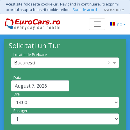
Acest site foloseşte cookie-uri. Navigând în continuare, îţi exprimi
acordul asupra folosirii cookie-urilor.
Sunt de acord
Afla mai multe
RO
Solicitați un Tur
Locația de Preluare
×
București
Data
Ora
Pasageri