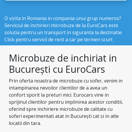
O vizita in Romania in compania unui grup numeros?
Serviciul de inchirieri microbuze de la EuroCars este
solutia pentru un transport in siguranta la destinatie.
Click pentru
servicii de rent a car pe termen scurt
Microbuze de inchiriat in
București cu EuroCars
Prin oferta noastra de microbuze cu sofer, venim in
intampinarea nevoilor clientilor de a avea un
confort sporit la preturi mici. Eurocars vine in
sprijinul clientilor pentru implinirea acestor conditii,
oferind spre inchiriere microbuze de calitate cu
soferi experimentati atat in București cat si in alte
locatii din tara.