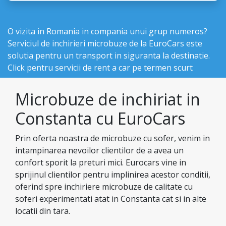
O vizita in Romania in compania unui grup numeros?
Serviciul de inchirieri microbuze de la EuroCars este
solutia pentru un transport in siguranta la destinatie.
Click pentru
servicii de rent a car pe termen scurt
Microbuze de inchiriat in
Constanta cu EuroCars
Prin oferta noastra de microbuze cu sofer, venim in
intampinarea nevoilor clientilor de a avea un
confort sporit la preturi mici. Eurocars vine in
sprijinul clientilor pentru implinirea acestor conditii,
oferind spre inchiriere microbuze de calitate cu
soferi experimentati atat in Constanta cat si in alte
locatii din tara.