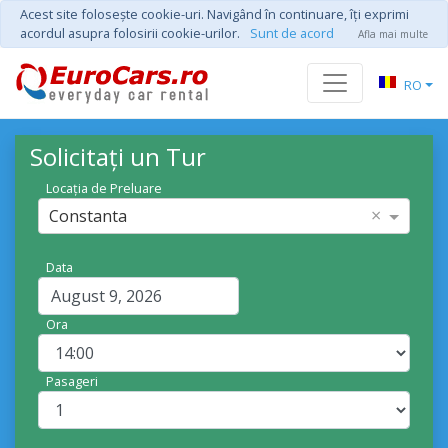
Acest site foloseşte cookie-uri. Navigând în continuare, îţi exprimi
acordul asupra folosirii cookie-urilor.
Sunt de acord
Afla mai multe
RO
Solicitați un Tur
Locația de Preluare
×
Constanta
Data
Ora
Pasageri