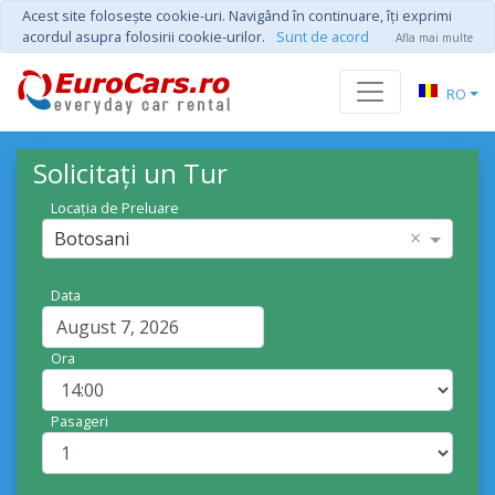
Acest site foloseşte cookie-uri. Navigând în continuare, îţi exprimi
acordul asupra folosirii cookie-urilor.
Sunt de acord
Afla mai multe
RO
Solicitați un Tur
Locația de Preluare
×
Botosani
Data
Ora
Pasageri