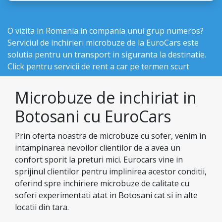
O vizita in Romania in compania unui grup numeros?
Serviciul de inchirieri microbuze de la EuroCars este
solutia pentru un transport in siguranta la destinatie.
Click pentru
servicii de rent a car pe termen scurt
Microbuze de inchiriat in
Botosani cu EuroCars
Prin oferta noastra de microbuze cu sofer, venim in
intampinarea nevoilor clientilor de a avea un
confort sporit la preturi mici. Eurocars vine in
sprijinul clientilor pentru implinirea acestor conditii,
oferind spre inchiriere microbuze de calitate cu
soferi experimentati atat in Botosani cat si in alte
locatii din tara.