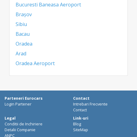
Bucuresti Baneasa Aeroport
Brașov
Sibiu
Bacau
Oradea
Arad
Oradea Aeroport
Parteneri Eurocars
Contact
Login Partener
Intrebari Frecvente
Contact
Legal
Link-uri
Conditii de Inchiriere
Blog
Detalii Companie
SiteMap
ANPC