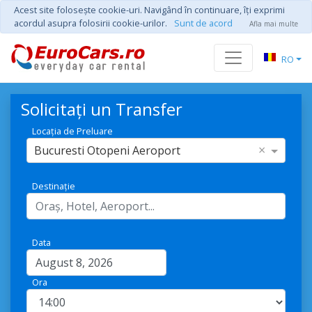
Acest site foloseşte cookie-uri. Navigând în continuare, îţi exprimi
acordul asupra folosirii cookie-urilor.
Sunt de acord
Afla mai multe
RO
Solicitați un Transfer
Locația de Preluare
×
Bucuresti Otopeni Aeroport
Destinație
Data
Ora