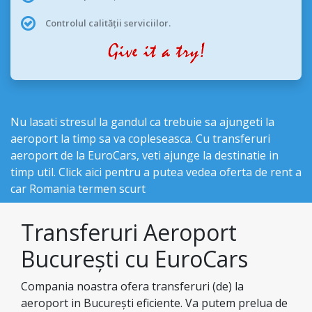
Controlul calității serviciilor.
Nu lasati stresul la gandul ca trebuie sa ajungeti la
aeroport la timp sa va copleseasca. Cu transferuri
aeroport de la EuroCars, veti ajunge la destinatie in
timp util. Click aici pentru a putea vedea
oferta de rent a
car Romania termen scurt
Transferuri Aeroport
București cu EuroCars
Compania noastra ofera transferuri (de) la
aeroport in București eficiente. Va putem prelua de