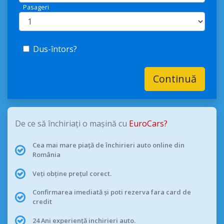
Pasageri
Dus-întors?
Continuă
De ce să închiriați o mașină cu
EuroCars?
Cea mai mare piață de închirieri auto online din
România
Veți obține prețul corect.
Confirmarea imediată și poti rezerva fara card de
credit
24 Ani experiență inchirieri auto.