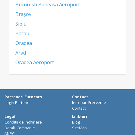
Bucuresti Baneasa Aeroport
Brașov
Sibiu
Bacau
Oradea
Arad
Oradea Aeroport
Parteneri Eurocars
Contact
Login Partener
Intrebari Frecvente
Contact
Legal
Link-uri
Conditii de Inchiriere
Blog
Detalii Companie
SiteMap
ANPC