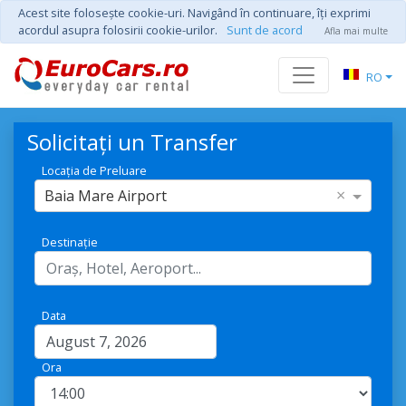
Acest site foloseşte cookie-uri. Navigând în continuare, îţi exprimi
acordul asupra folosirii cookie-urilor.
Sunt de acord
Afla mai multe
RO
Solicitați un Transfer
Locația de Preluare
×
Baia Mare Airport
Destinație
Data
Ora