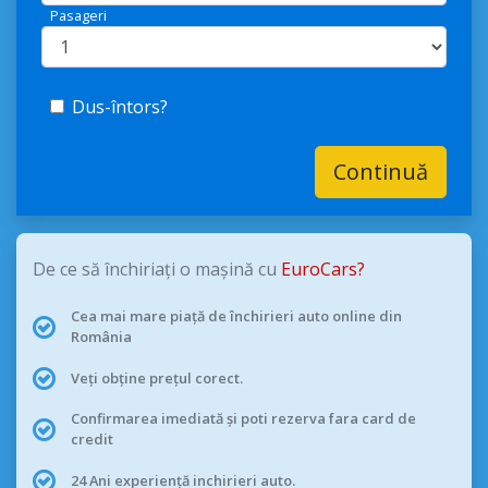
Pasageri
Dus-întors?
Continuă
De ce să închiriați o mașină cu
EuroCars?
Cea mai mare piață de închirieri auto online din
România
Veți obține prețul corect.
Confirmarea imediată și poti rezerva fara card de
credit
24 Ani experiență inchirieri auto.