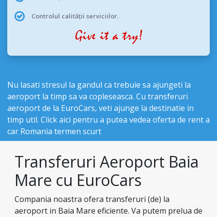
Controlul calității serviciilor.
Nu lasati stresul la gandul ca trebuie sa ajungeti la
aeroport la timp sa va copleseasca. Cu transferuri
aeroport de la EuroCars, veti ajunge la destinatie in
timp util. Click aici pentru a putea vedea
oferta de rent a
car Romania termen scurt
Transferuri Aeroport Baia
Mare cu EuroCars
Compania noastra ofera transferuri (de) la
aeroport in Baia Mare eficiente. Va putem prelua de