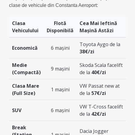
clase de vehicule din Constanta Aeroport:
Clasa
Flotă
Cea Mai Ieftină
Vehiculului
Disponibilă
Mașină Astăzi
Toyota Aygo de la
Economică
6 mașini
38€/zi
Medie
Skoda Scala facelift
9 mașini
(Compactă)
de la
40€/zi
Clasa Mare
VW Passat new at
1 mașini
(Full Size)
de la
57€/zi
VW T-Cross facelift
SUV
6 mașini
de la
42€/zi
Break
Dacia Jogger
(Station
1 mașini