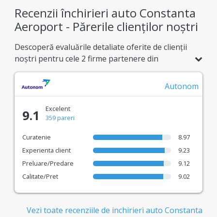
Știi exact ce plătești de la bun început, fără taxe
Recenzii închirieri auto Constanta
ascunse.
Aeroport - Părerile clienților noștri
Flotă Uriașă
Descoperă evaluările detaliate oferite de clienții
noștri pentru cele 2 firme partenere din
Peste 900 de modele de mașini de închiriat
Constanta Aeroport. Compară notele bazate pe
disponibile, adaptate oricărei nevoi de deplasare.
32 de recenzii reale și alege cu încredere
Autonom
Încredere Confirmată
serviciul potrivit pentru călătoria ta.
Excelent
Sistem de recenzii reale pentru a alege cea mai
9.1
359 pareri
bună experiență de rent a car.
Curatenie
8.97
Parteneri de Top - Cele mai populare
Experienta client
9.23
companii de închirieri auto
Preluare/Predare
9.12
Colaborăm cu lideri precum Autonom, Travis,
Calitate/Pret
9.02
Gorent și mulți alții.
Rezervare Rapidă
Vezi toate recenziile de inchirieri auto Constanta