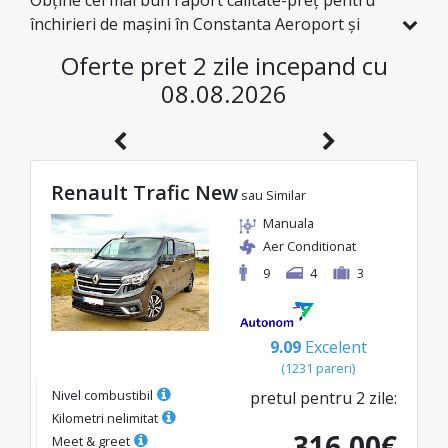
Obține cel mai bun raport calitate-preț pentru
închirieri de mașini în Constanta Aeroport și
explorează România la prețuri avantajoase. Am
Oferte pret 2 zile incepand cu
selectat special pentru tine vehicule cu reduceri
08.08.2026
reale, ca să te bucuri de o călătorie fără griji și cu
un buget excelent.
Renault Trafic New
sau Similar
Manuala
Aer Conditionat
9
4
3
9.09
Excelent
(
1231
pareri
)
Nivel combustibil
pretul pentru
2
zile
:
Kilometri nelimitat
316.00
€
Meet & greet