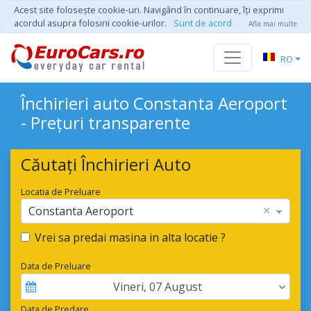
Acest site foloseşte cookie-uri. Navigând în continuare, îţi exprimi
acordul asupra folosirii cookie-urilor.
Sunt de acord
Afla mai multe
RO
Închirieri auto Constanta Aeroport
- Prețuri transparente
Căutați Închirieri Auto
Locatia de Preluare
×
Constanta Aeroport
Vrei sa predai masina in alta locatie ?
Data de Preluare
Vineri
,
07
August
Data de Predare