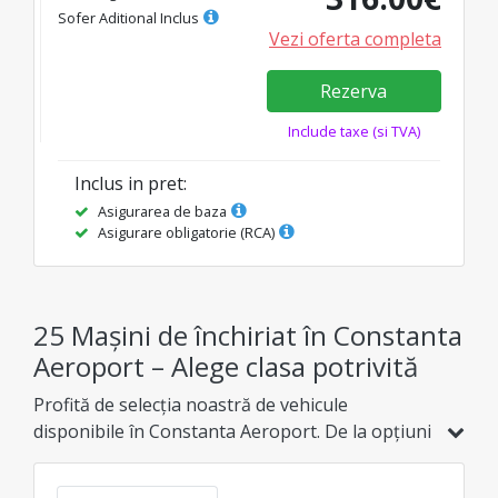
Sofer Aditional Inclus
Vezi oferta completa
Rezerva
Include taxe (si TVA)
Inclus in pret
:
Asigurarea de baza
Asigurare obligatorie (RCA)
25 Mașini de închiriat în Constanta
Aeroport – Alege clasa potrivită
Profită de selecția noastră de vehicule
disponibile în Constanta Aeroport. De la opțiuni
economice și hibride, până la modele de familie,
SUV-uri sau de lux, găsește varianta ideală la cel