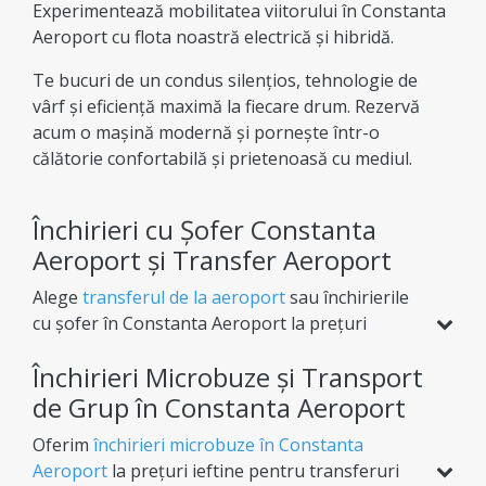
Experimentează mobilitatea viitorului în Constanta
Aeroport cu flota noastră electrică și hibridă.
Te bucuri de un condus silențios, tehnologie de
vârf și eficiență maximă la fiecare drum. Rezervă
acum o mașină modernă și pornește într-o
călătorie confortabilă și prietenoasă cu mediul.
Închirieri cu Șofer Constanta
Aeroport și Transfer Aeroport
Alege
transferul de la aeroport
sau închirierile
cu șofer în Constanta Aeroport la prețuri
transparente. Indiferent de destinație, îți oferim
Închirieri Microbuze și Transport
flexibilitate totală (dus sau dus-întors) pentru o
experiență de afaceri sau vacanță complet lipsită
de Grup în Constanta Aeroport
de griji.
Oferim
închirieri microbuze în Constanta
Aeroport
la prețuri ieftine pentru transferuri