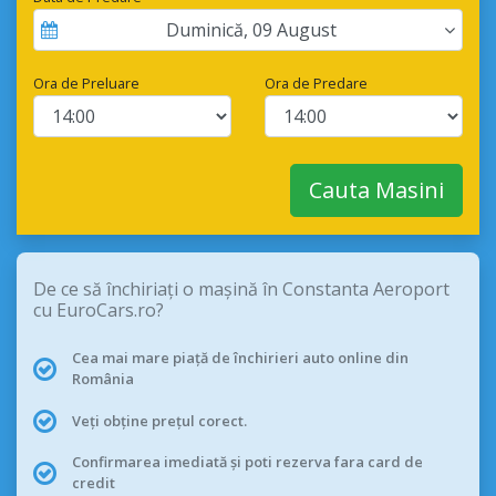
Duminică
,
09
August
Ora de Preluare
Ora de Predare
Cauta Masini
De ce să închiriați o mașină în Constanta Aeroport
cu EuroCars.ro?
Cea mai mare piață de închirieri auto online din
România
Veți obține prețul corect.
Confirmarea imediată și poti rezerva fara card de
credit