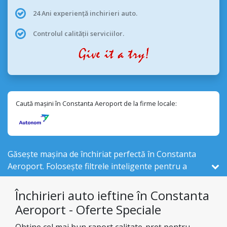
24 Ani experiență inchirieri auto.
Controlul calității serviciilor.
Caută mașini în Constanta Aeroport de la firme locale:
Găsește mașina de închiriat perfectă în Constanta
Aeroport. Folosește filtrele inteligente pentru a
compara 25 vehicule de închiriat , din cele 525
disponibile în România, de la 2 firme locale din
Închirieri auto ieftine în Constanta
Constanta Aeroport .
Aeroport - Oferte Speciale