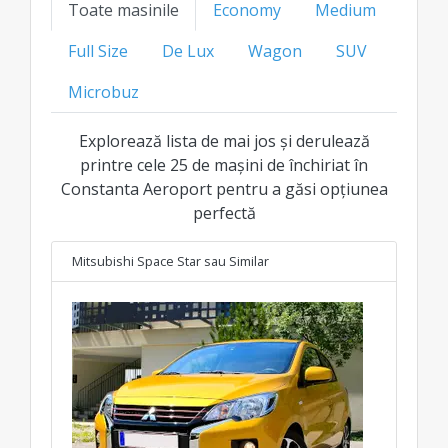
Toate masinile
Economy
Medium
mai bun preț transparent pentru fiecare clasă.
Full Size
De Lux
Wagon
SUV
Microbuz
Explorează lista de mai jos și derulează
printre cele 25 de mașini de închiriat în
Constanta Aeroport pentru a găsi opțiunea
perfectă
Mitsubishi Space Star
sau Similar