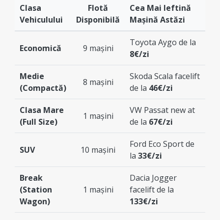
Clasa
Flotă
Cea Mai Ieftină
Vehiculului
Disponibilă
Mașină Astăzi
Toyota Aygo de la
Economică
9 mașini
8€/zi
Medie
Skoda Scala facelift
8 mașini
(Compactă)
de la
46€/zi
Clasa Mare
VW Passat new at
1 mașini
(Full Size)
de la
67€/zi
Ford Eco Sport de
SUV
10 mașini
la
33€/zi
Break
Dacia Jogger
(Station
1 mașini
facelift de la
Wagon)
133€/zi