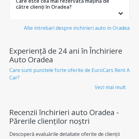
Care este cea mai rezervată mașină de
către clienți în Oradea?
Alte intrebari despre inchirieri auto in Oradea
Experiență de 24 ani în Închiriere
Auto Oradea
Care sunt punctele forte oferite de EuroCars Rent A
Car?
Vezi mai mult
Închirieri auto ieftine și transparente - Fără
taxe ascunse
Știi exact ce plătești de la bun început, fără taxe
Recenzii închirieri auto Oradea -
ascunse.
Părerile clienților noștri
Flotă Uriașă
Descoperă evaluările detaliate oferite de clienții