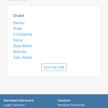
Orase
Bacau
Arad
Constanta
Deva
Baia Mare
Bistrita
Satu Mare
Aeroporturi
Vezi mai mult
Oradea Aeroport
Arad Aeroport
Bacau Aeroport
Constanta Aeroport
Baia Mare Airport
Parteneri Eurocars
Contact
Satu Mare Airport
Login Partener
Intrebari Frecvente