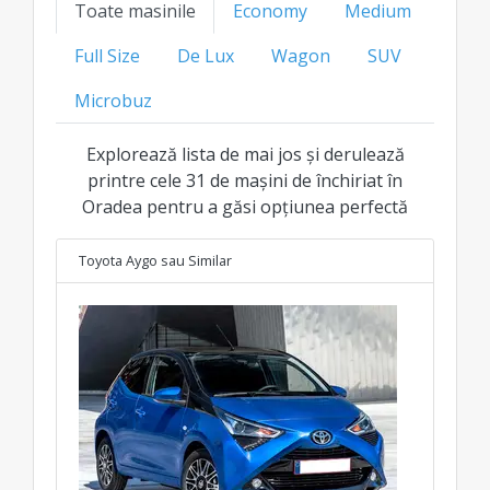
Toate masinile
Economy
Medium
preț transparent pentru fiecare clasă.
Full Size
De Lux
Wagon
SUV
Microbuz
Explorează lista de mai jos și derulează
printre cele 31 de mașini de închiriat în
Oradea pentru a găsi opțiunea perfectă
Toyota Aygo
sau Similar