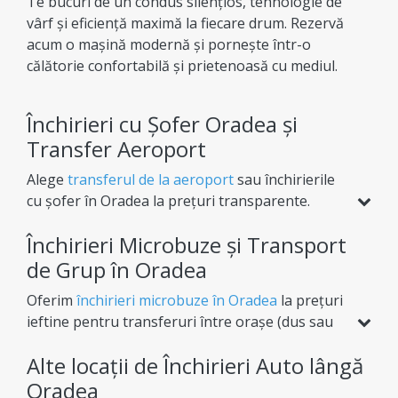
Te bucuri de un condus silențios, tehnologie de
vârf și eficiență maximă la fiecare drum. Rezervă
acum o mașină modernă și pornește într-o
călătorie confortabilă și prietenoasă cu mediul.
Închirieri cu Șofer Oradea și
Transfer Aeroport
Alege
transferul de la aeroport
sau închirierile
cu șofer în Oradea la prețuri transparente.
Indiferent de destinație, îți oferim flexibilitate
Închirieri Microbuze și Transport
totală (dus sau dus-întors) pentru o experiență
de afaceri sau vacanță complet lipsită de griji.
de Grup în Oradea
Oferim
închirieri microbuze în Oradea
la prețuri
ieftine pentru transferuri între orașe (dus sau
dus-întors) sau tururi cu itinerariu prestabilit.
Alte locații de Închirieri Auto lângă
Spațiu generos pentru bagaje și condiții
premium, totul fără taxe ascunse la rezervare.
Oradea