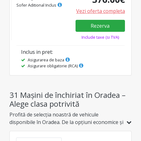
Sofer Aditional Inclus
Vezi oferta completa
Rezerva
Include taxe (si TVA)
Inclus in pret
:
Asigurarea de baza
Asigurare obligatorie (RCA)
31 Mașini de închiriat în Oradea –
Alege clasa potrivită
Profită de selecția noastră de vehicule
disponibile în Oradea. De la opțiuni economice și
hibride, până la modele de familie, SUV-uri sau
de lux, găsește varianta ideală la cel mai bun