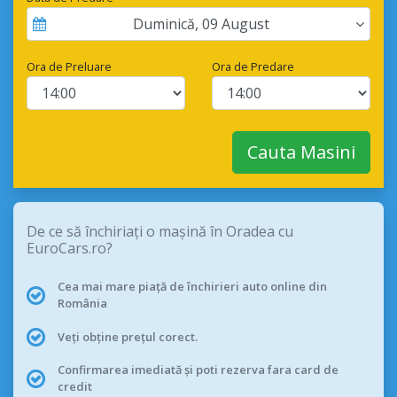
Duminică
,
09
August
Ora de Preluare
Ora de Predare
Cauta Masini
De ce să închiriați o mașină în Oradea cu
EuroCars.ro?
Cea mai mare piață de închirieri auto online din
România
Veți obține prețul corect.
Confirmarea imediată și poti rezerva fara card de
credit