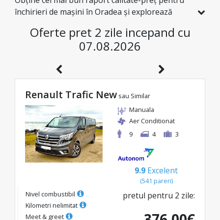
Obține cel mai bun raport calitate-preț pentru
închirieri de mașini în Oradea și explorează
România la prețuri avantajoase. Am selectat
Oferte pret 2 zile incepand cu
special pentru tine vehicule cu reduceri reale, ca
07.08.2026
să te bucuri de o călătorie fără griji și cu un
buget excelent.
Renault Trafic New
sau Similar
Manuala
Aer Conditionat
9
4
3
9.9
Excelent
(
541
pareri
)
Nivel combustibil
pretul pentru
2
zile
:
Kilometri nelimitat
376.00
€
Meet & greet