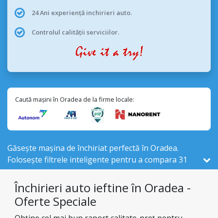
24 Ani experiență inchirieri auto.
Controlul calității serviciilor.
Caută mașini în Oradea de la firme locale:
Găsește mașina de închiriat perfectă în Oradea.
Folosește filtrele inteligente pentru a compara 31
vehicule de închiriat , din cele 525 disponibile în
România, de la 4 firme locale din Oradea .
Închirieri auto ieftine în Oradea -
Oferte Speciale