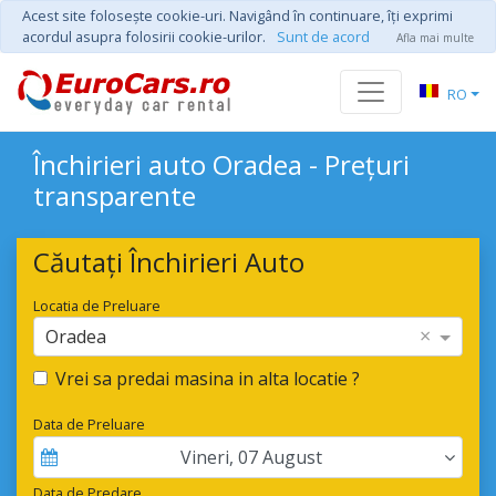
Acest site foloseşte cookie-uri. Navigând în continuare, îţi exprimi
acordul asupra folosirii cookie-urilor.
Sunt de acord
Afla mai multe
RO
Închirieri auto Oradea - Prețuri
transparente
Căutați Închirieri Auto
Locatia de Preluare
×
Oradea
Vrei sa predai masina in alta locatie ?
Data de Preluare
Vineri
,
07
August
Data de Predare