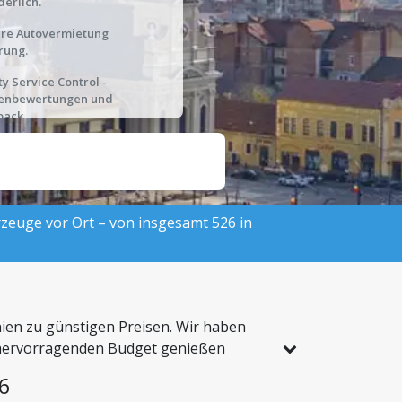
derlich.
hre Autovermietung
rung.
ty Service Control -
enbewertungen und
back.
rzeuge vor Ort – von insgesamt 526 in
nien zu günstigen Preisen. Wir haben
em hervorragenden Budget genießen
6