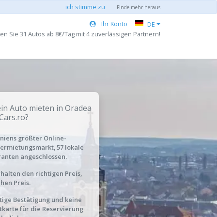
ich stimme zu
Finde mehr heraus
Ihr Konto
DE
n Sie 31 Autos ab 8€/Tag mit 4 zuverlässigen Partnern!
n Auto mieten in Oradea
Cars.ro?
iens größter Online-
ermietungsmarkt, 57 lokale
ranten angeschlossen.
rhalten den richtigen Preis,
chen Preis.
tige Bestätigung und keine
tkarte für die Reservierung