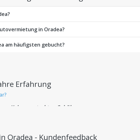
dea?
Autovermietung in Oradea?
ea am häufigsten gebucht?
ahre Erfahrung
ar?
en - Keine versteckten Gebühren
zahlen – ohne versteckte Kosten.
in Oradea - Kundenfeedback