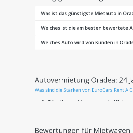
Was ist das günstigste Mietauto in Ora
Welches ist die am besten bewertete 
Welches Auto wird von Kunden in Orad
Autovermietung Oradea: 24 J
Was sind die Stärken von EuroCars Rent A C
Günstige und transparente Mietwag
Wissen Sie von Anfang an genau, was Sie be
Riesige Flotte
Bewertungen für Mietwagen 