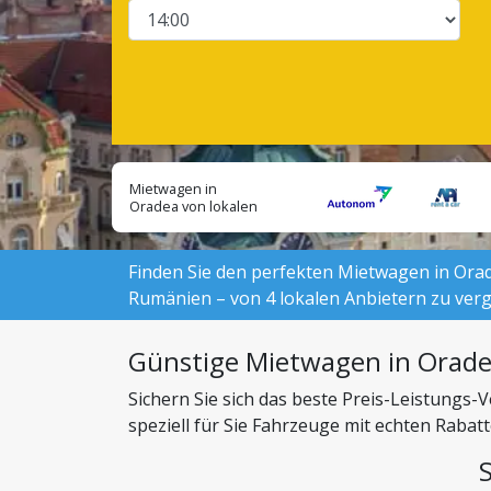
Mietwagen in
Oradea von lokalen
Anbietern suchen:
Finden Sie den perfekten Mietwagen in Orade
Rumänien – von 4 lokalen Anbietern zu verg
Günstige Mietwagen in Orade
Sichern Sie sich das beste Preis-Leistungs
speziell für Sie Fahrzeuge mit echten Raba
können.