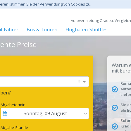
gieren, stimmen Sie der Verwendung von Cookies zu.
Autovermietung Oradea. Vergleiche
t Fahrer
Bus & Touren
Flughafen-Shuttles
ente Preise
Warum ei
mit Euro
×
Rumän
Autov
eben?
Liefe
Abgabetermin
Sie e
ehrli
Sonntag
,
09
August
Sofor
Kredi
Abgabe-Stunde