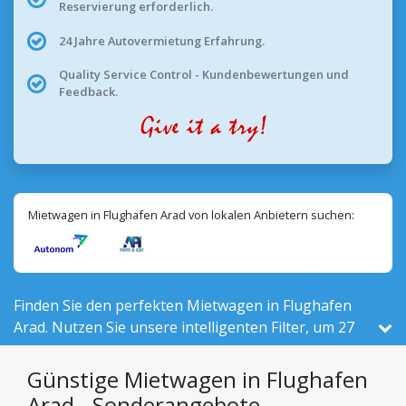
Reservierung erforderlich.
24 Jahre Autovermietung Erfahrung.
Quality Service Control - Kundenbewertungen und
Feedback.
Mietwagen in Flughafen Arad von lokalen Anbietern suchen:
Finden Sie den perfekten Mietwagen in Flughafen
Arad. Nutzen Sie unsere intelligenten Filter, um 27
aktive Fahrzeuge vor Ort – von insgesamt 526 in
Rumänien – von 3 lokalen Anbietern zu vergleichen.
Günstige Mietwagen in Flughafen
Arad - Sonderangebote