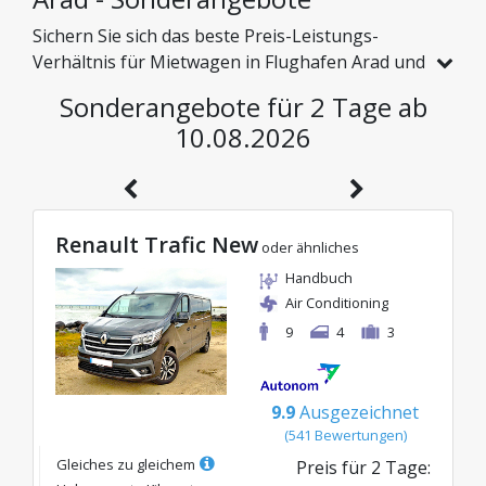
Sichern Sie sich das beste Preis-Leistungs-
Verhältnis für Mietwagen in Flughafen Arad und
erkunden Sie Rumänien zu günstigen Preisen.
Sonderangebote für 2 Tage ab
Wir haben speziell für Sie Fahrzeuge mit echten
10.08.2026
Rabatten ausgewählt, damit Sie eine
sorgenfreie Reise mit einem hervorragenden
Budget genießen können.
Renault Trafic New
oder ähnliches
Handbuch
Air Conditioning
9
4
3
9.9
Ausgezeichnet
(
541
Bewertungen
)
Gleiches zu gleichem
Preis für
2
Tage
: