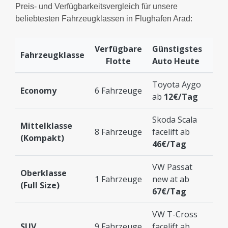
Preis- und Verfügbarkeitsvergleich für unsere
beliebtesten Fahrzeugklassen in Flughafen Arad:
Verfügbare
Günstigstes
Fahrzeugklasse
Flotte
Auto Heute
Toyota Aygo
Economy
6 Fahrzeuge
ab
12€/Tag
Skoda Scala
Mittelklasse
8 Fahrzeuge
facelift ab
(Kompakt)
46€/Tag
VW Passat
Oberklasse
1 Fahrzeuge
new at ab
(Full Size)
67€/Tag
VW T-Cross
SUV
9 Fahrzeuge
facelift ab