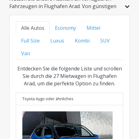
Fahrzeugen in Flughafen Arad. Von günstigen
Kompaktwagen und Hybridmodellen bis hin zu
Familienautos, SUVs oder der Luxusklasse –
Alle Autos
Economy
Mittel
finden Sie Ihre ideale Option zum besten
transparenten Preis für jede Kategorie.
Full Size
Luxus
Kombi
SUV
Van
Entdecken Sie die folgende Liste und scrollen
Sie durch die 27 Mietwagen in Flughafen
Arad, um die perfekte Option zu finden.
Toyota Aygo
oder ähnliches