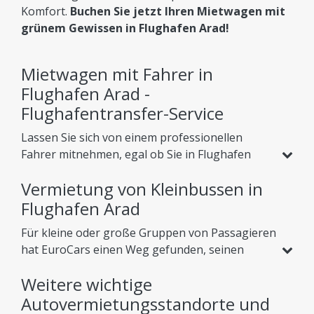
Komfort.
Buchen Sie jetzt Ihren Mietwagen mit
grünem Gewissen in Flughafen Arad!
Mietwagen mit Fahrer in
Flughafen Arad -
Flughafentransfer-Service
Lassen Sie sich von einem professionellen
Fahrer mitnehmen, egal ob Sie in Flughafen
Arad, Rumänien, auf der Suche nach einem
Vermietung von Kleinbussen in
Urlaub oder einer Geschäftsreise sind. Neben
dem regulären Autovermietungsservice bieten
Flughafen Arad
wir unseren Kunden verschiedene
Für kleine oder große Gruppen von Passagieren
Dienstleistungen an, die es ihnen ermöglichen,
hat EuroCars einen Weg gefunden, seinen
die Landschaft zu genießen oder sich in einer
Kunden dabei zu helfen, sich in Ruhe in das Land
angenehmen Atmosphäre auszuruhen. Eine
Weitere wichtige
zu begeben. Kleinbus Flughafen Arad für
davon ist der
Flughafentransfer vom
Touren und Events mieten Unser Kleinbus
Autovermietungsstandorte und
Flughafen Flughafen Arad
. Es soll Ihnen