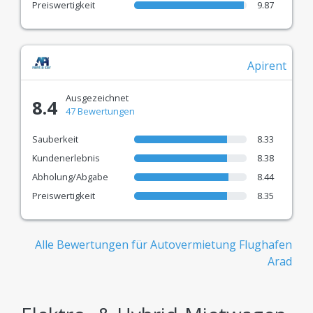
Preiswertigkeit
9.87
Schnelle Reservierung
Moderne Technologie für einen einfachen,
Apirent
sicheren und komfortablen Online-Mietprozess.
Alles, was Sie tun müssen: Vergleichen & den
Ausgezeichnet
8.4
47 Bewertungen
richtigen Preis wählen!
Sauberkeit
8.33
Kundenerlebnis
8.38
Abholung/Abgabe
8.44
Preiswertigkeit
8.35
Alle Bewertungen für Autovermietung Flughafen
Arad