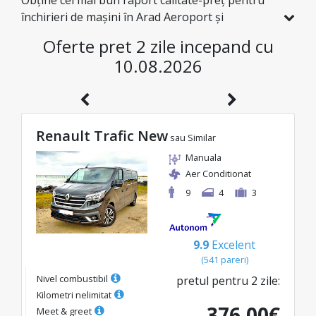
Obține cel mai bun raport calitate-preț pentru
închirieri de mașini în Arad Aeroport și
explorează România la prețuri avantajoase. Am
Oferte pret 2 zile incepand cu
selectat special pentru tine vehicule cu reduceri
10.08.2026
reale, ca să te bucuri de o călătorie fără griji și cu
un buget excelent.
Renault Trafic New
sau Similar
Manuala
Aer Conditionat
9
4
3
9.9
Excelent
(
541
pareri
)
Nivel combustibil
pretul pentru
2
zile
:
Kilometri nelimitat
376.00
€
Meet & greet