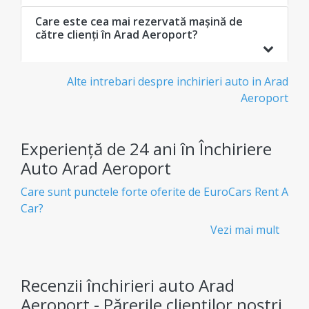
Care este cea mai rezervată mașină de
către clienți în Arad Aeroport?
Alte intrebari despre inchirieri auto in Arad
Aeroport
Experiență de 24 ani în Închiriere
Auto Arad Aeroport
Care sunt punctele forte oferite de EuroCars Rent A
Car?
Vezi mai mult
Închirieri auto ieftine și transparente - Fără
taxe ascunse
Știi exact ce plătești de la bun început, fără taxe
Recenzii închirieri auto Arad
ascunse.
Aeroport - Părerile clienților noștri