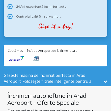
24 Ani experiență inchirieri auto.
Controlul calității serviciilor.
Caută mașini în Arad Aeroport de la firme locale:
Găsește mașina de închiriat perfectă în Arad
Aeroport. Folosește filtrele inteligente pentru a
compara 27 vehicule de închiriat , din cele 526
disponibile în România, de la 3 firme locale din Arad
Închirieri auto ieftine în Arad
Aeroport .
Aeroport - Oferte Speciale