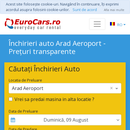
Acest site foloseşte cookie-uri. Navigând în continuare, îţi exprimi
acordul asupra folosirii cookie-urilor.
Sunt de acord
Afla mai multe
RO
Închirieri auto Arad Aeroport -
Prețuri transparente
Căutați Închirieri Auto
Locatia de Preluare
×
Arad Aeroport
Vrei sa predai masina in alta locatie ?
Data de Preluare
Duminică
,
09
August
Data de Predare