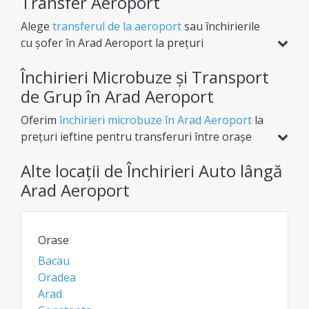
Transfer Aeroport
Alege
transferul de la aeroport
sau închirierile
cu șofer în Arad Aeroport la prețuri
transparente. Indiferent de destinație, îți oferim
Închirieri Microbuze și Transport
flexibilitate totală (dus sau dus-întors) pentru o
experiență de afaceri sau vacanță complet lipsită
de Grup în Arad Aeroport
de griji.
Oferim
închirieri microbuze în Arad Aeroport
la
prețuri ieftine pentru transferuri între orașe
(dus sau dus-întors) sau tururi cu itinerariu
Alte locații de Închirieri Auto lângă
prestabilit. Spațiu generos pentru bagaje și
condiții premium, totul fără taxe ascunse la
Arad Aeroport
rezervare.
Orase
Bacau
Oradea
Arad