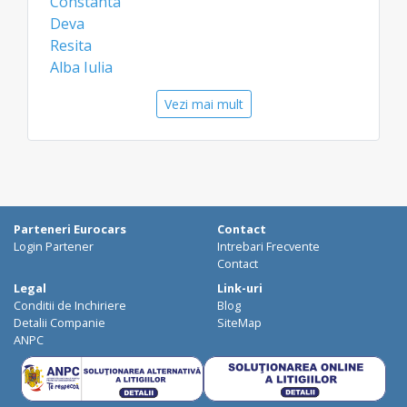
Constanta
Deva
Resita
Alba Iulia
Aeroporturi
Vezi mai mult
Oradea Aeroport
Bacau Aeroport
Constanta Aeroport
Parteneri Eurocars
Contact
Login Partener
Intrebari Frecvente
Contact
Legal
Link-uri
Conditii de Inchiriere
Blog
Detalii Companie
SiteMap
ANPC