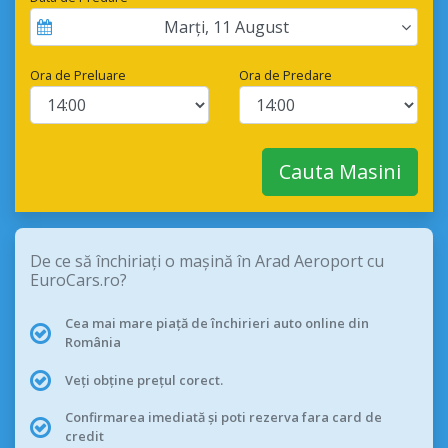
Marți
,
11
August
Ora de Preluare
Ora de Predare
Cauta Masini
De ce să închiriați o mașină în Arad Aeroport cu
EuroCars.ro?
Cea mai mare piață de închirieri auto online din
România
Veți obține prețul corect.
Confirmarea imediată și poti rezerva fara card de
credit