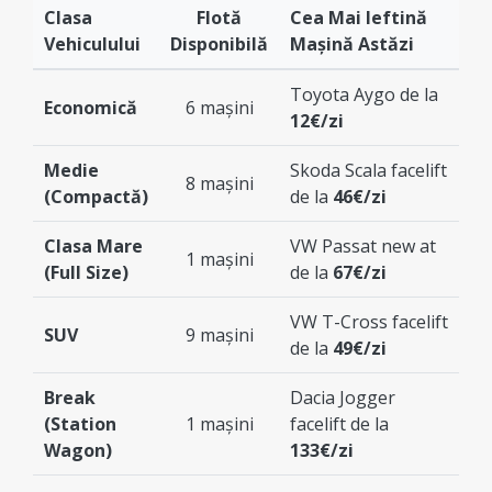
Clasa
Flotă
Cea Mai Ieftină
Vehiculului
Disponibilă
Mașină Astăzi
Toyota Aygo de la
Economică
6 mașini
12€/zi
Medie
Skoda Scala facelift
8 mașini
(Compactă)
de la
46€/zi
Clasa Mare
VW Passat new at
1 mașini
(Full Size)
de la
67€/zi
VW T-Cross facelift
SUV
9 mașini
de la
49€/zi
Break
Dacia Jogger
(Station
1 mașini
facelift de la
Wagon)
133€/zi