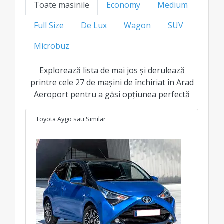
Toate masinile
Economy
Medium
mai bun preț transparent pentru fiecare clasă.
Full Size
De Lux
Wagon
SUV
Microbuz
Explorează lista de mai jos și derulează
printre cele 27 de mașini de închiriat în Arad
Aeroport pentru a găsi opțiunea perfectă
Toyota Aygo
sau Similar