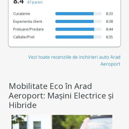
8.4
47 pareri
Curatenie
8.33
Experienta client
8.38
Preluare/Predare
8.44
Calitate/Pret
8.35
Vezi toate recenziile de inchirieri auto Arad
Aeroport
Mobilitate Eco în Arad
Aeroport: Mașini Electrice și
Hibride