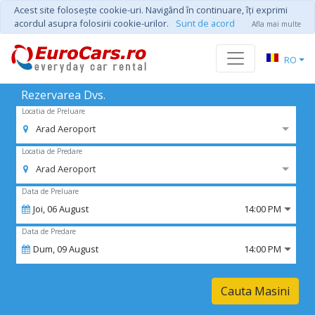
Acest site foloseşte cookie-uri. Navigând în continuare, îţi exprimi
acordul asupra folosirii cookie-urilor.
Sunt de acord
Afla mai multe
RO
Rezervarea Dvs.
Locatia de Preluare
Arad Aeroport
Locatia de Predare
Arad Aeroport
Data de Preluare
Joi,
06
August
14:00 PM
Data de Predare
Dum,
09
August
14:00 PM
Cauta Masini