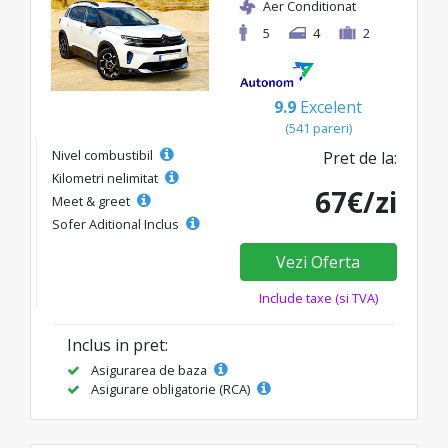
Aer Conditionat
5
4
2
9.9
Excelent
(541 pareri)
Nivel combustibil
Pret de la:
Kilometri nelimitat
67€/zi
Meet & greet
Sofer Aditional Inclus
Vezi Oferta
Include taxe (si TVA)
Inclus in pret:
Asigurarea de baza
Asigurare obligatorie (RCA)