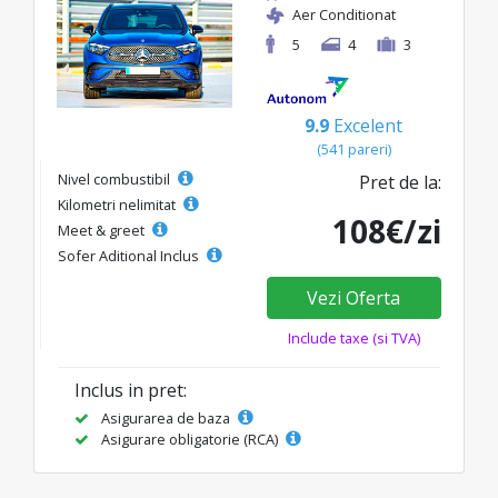
Aer Conditionat
5
4
3
9.9
Excelent
(541 pareri)
Nivel combustibil
Pret de la:
Kilometri nelimitat
108€/zi
Meet & greet
Sofer Aditional Inclus
Vezi Oferta
Include taxe (si TVA)
Inclus in pret:
Asigurarea de baza
Asigurare obligatorie (RCA)