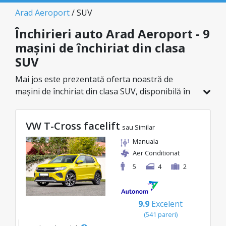
Arad Aeroport
/ SUV
Închirieri auto Arad Aeroport - 9
mașini de închiriat din clasa
SUV
Mai jos este prezentată oferta noastră de
mașini de închiriat din clasa SUV, disponibilă în
Arad Aeroport. Dintr-un total de 9 de vehicule în
această locație, poți alege modelul ideal din
VW T-Cross facelift
categoria selectată, cu prețuri avantajoase ce
sau Similar
pornesc de la doar 49€/zi.
Manuala
Aer Conditionat
5
4
2
9.9
Excelent
(541 pareri)