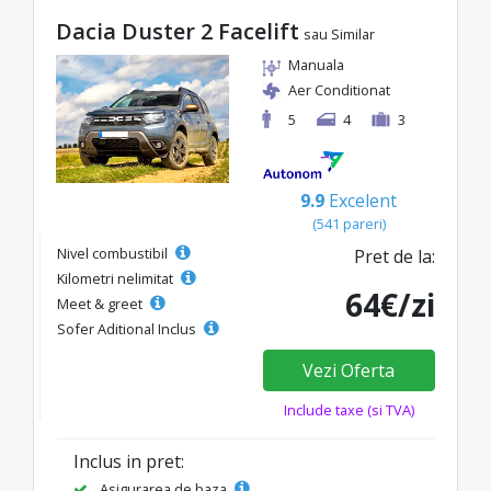
Dacia Duster 2 Facelift
sau Similar
Manuala
Aer Conditionat
5
4
3
9.9
Excelent
(541 pareri)
Nivel combustibil
Pret de la:
Kilometri nelimitat
64€/zi
Meet & greet
Sofer Aditional Inclus
Vezi Oferta
Include taxe (si TVA)
Inclus in pret:
Asigurarea de baza