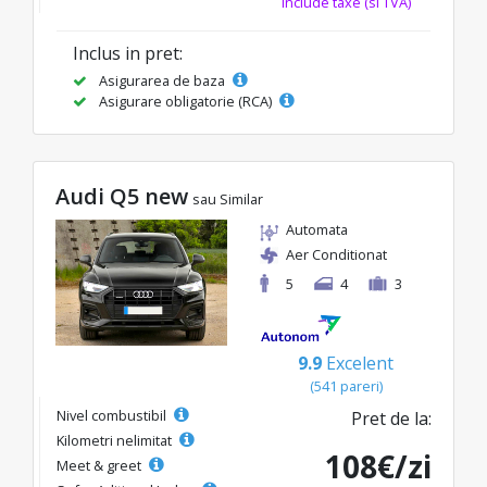
Include taxe (si TVA)
Inclus in pret:
Asigurarea de baza
Asigurare obligatorie (RCA)
Audi Q5 new
sau Similar
Automata
Aer Conditionat
5
4
3
9.9
Excelent
(541 pareri)
Nivel combustibil
Pret de la:
Kilometri nelimitat
108€/zi
Meet & greet