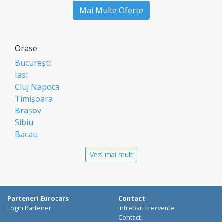
Mai Multe Oferte
Orase
București
Iasi
Cluj Napoca
Timișoara
Brașov
Sibiu
Bacau
Oradea
Vezi mai mult
Arad
Piatra Neamt
Constanta
Galati
Parteneri Eurocars
Contact
Suceava
Login Partener
Intrebari Frecvente
Targu Mures
Contact